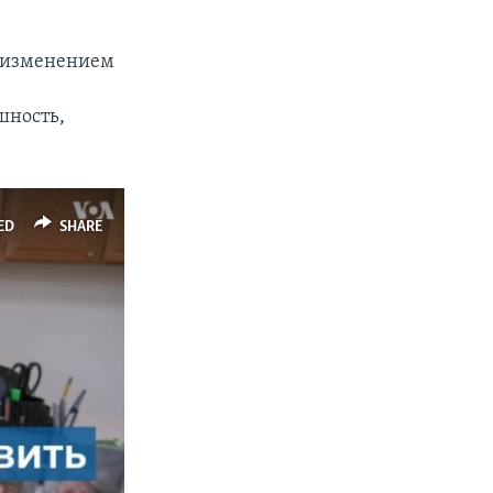
я изменением
я
шность,
px
width
ED
SHARE