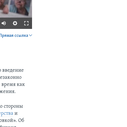
Прямая ссылка
SHARE
о введение
незаконно
то время как
ржения.
px
width
о стороны
ерства
и
овкой». Об