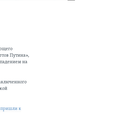
ющего
етов Путина»,
ападением на
заключенного
ской
 пришли к