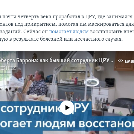
н почти четверть века проработал в ЦРУ, где занималс
ентов под прикрытием, помогая им маскироваться дл
заданий. Сейчас он
помогает людям
восстановить вне
ую в результате болезней или несчастного случая.
История Роберта Баррона: как бывший сотрудник ЦРУ помогает больным восстанавливать внешность
EMB
МЕРИКИ
No media source currently available