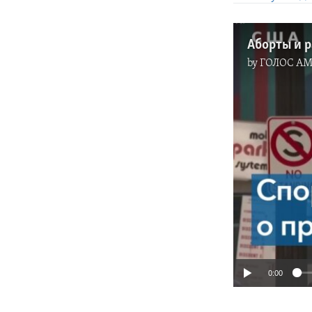
Аборты и 
by
ГОЛОС А
0:00