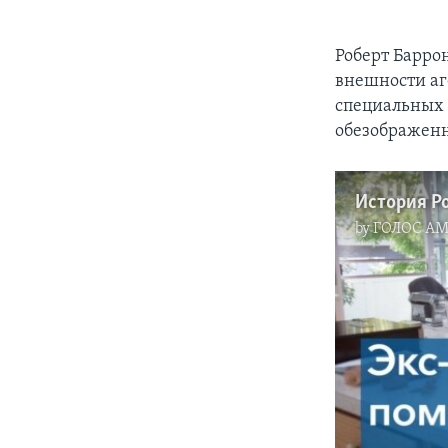
Роберт Барро
внешности аг
специальных 
обезображенн
by
ГОЛОС А