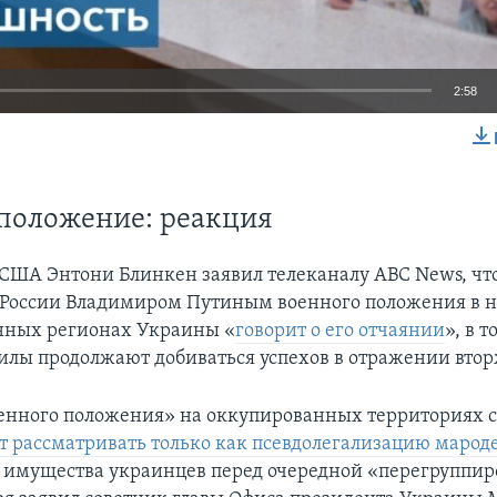
2:58
EMBED
положение: реакция
 США Энтони Блинкен заявил телеканалу АВС News, чт
России Владимиром Путиным военного положения в 
нных регионах Украины «
говорит о его отчаянии
», в 
илы продолжают добиваться успехов в отражении вто
енного положения» на оккупированных территориях с
ет рассматривать только как псевдолегализацию марод
 имущества украинцев перед очередной «перегруппир