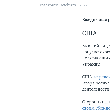
Voaexpress October 20, 2022
Ежедневная р
США
Бывший вице
популистског
не желающих 
Украину.
США
встрево
Игоря Лосика
деятельности
Сторонницы п
своим убежд