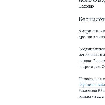
этом 19 октя
Подоляк.
Беспило
Американски
дронов в укр
Соединенные
использовани
города. Росс
секретарем О
Норвежская с
случаев появ
Замглавы PST
разведки со с