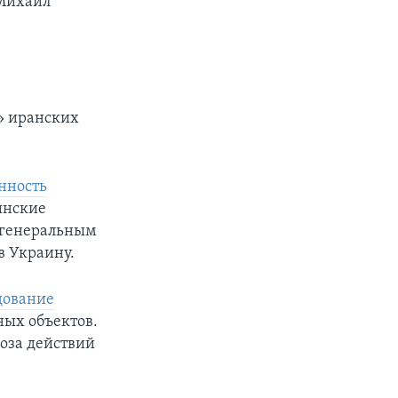
 Михаил
» иранских
нность
инские
с генеральным
в Украину.
дование
ых объектов.
роза действий