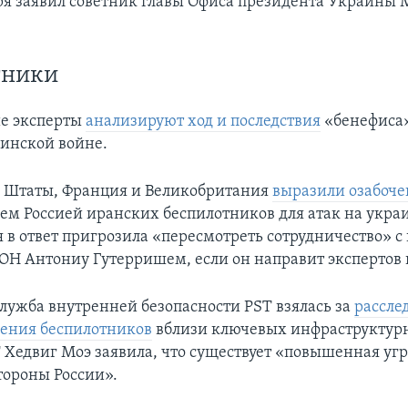
бря заявил советник главы Офиса президента Украины
тники
е эксперты
анализируют ход и последствия
«бенефиса
аинской войне.
 Штаты, Франция и Великобритания
выразили озабоче
ем Россией иранских беспилотников для атак на укра
ия в ответ пригрозила «пересмотреть сотрудничество» 
ОН Антониу Гутерришем, если он направит экспертов 
лужба внутренней безопасности PST взялась за
рассле
ления беспилотников
вблизи ключевых инфраструктурн
 Хедвиг Моэ заявила, что существует «повышенная уг
тороны России».