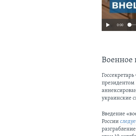
0:00
Военное 
Госсекретарь
президентом 
аннексирова
украинские с
Введение «во
России
следу
разграбление