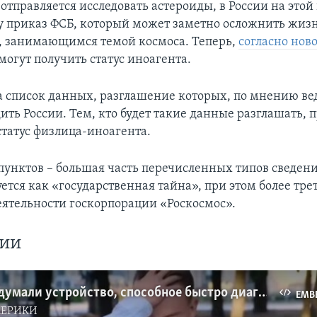
тправляется исследовать астероиды, в России на этой
лу приказ ФСБ, который может заметно осложнить жиз
 занимающимся темой космоса. Теперь,
согласно нов
могут получить статус иноагента.
а список данных, разглашение которых, по мнению ве
ить России. Тем, кто будет такие данные разглашать,
статус физлица-иноагента.
 пунктов – большая часть перечисленных типов сведени
тся как «государственная тайна», при этом более тре
деятельности госкорпорации «Роскосмос».
гии
В США придумали устройство, способное быстро диагностировать инфаркт
EMB
МЕРИКИ