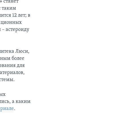
» станет
с таким
тся 12 лет; в
тационных
и – астероиду
питека Люси,
еным более
звания для
атериалов,
стемы.
мых
лись, а каким
ериале
.