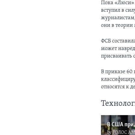
Пока «Люси» о
вступил в си
журналистам,
они в теории 
ФСБ составил
может навред
присваивать 
В приказе 60
классифицируе
относятся к 
Техноло
by
ГОЛОС А