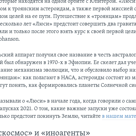
которые находятся на одной орбите с Юпитером. «Люси
ом к троянским астероидам, а также первой миссией 
м целей на ее пути. Путешествие к «троянцам» продли
сколько лет «Люси» предстоит совершить два грави
ли и только после этого взять курс к своей первой цел
ohanson.
ьский аппарат получил свое название в честь австрало
й был обнаружен в 1970-х в Эфиопии. Ее скелет дал уч
ание механизма эволюции, что и обусловило выбор на
оянцам»: как полагают в НАСА, астероиды состоят из м
гут понять, как формировались планеты Солнечной си
азывали о «Люси» в начале года, когда говорили о са
апусках 2021. О том, какие важные запуски уже состоя
лько предстоит покинуть Землю, читайте
в нашем мат
скосмос» и «иноагенты»