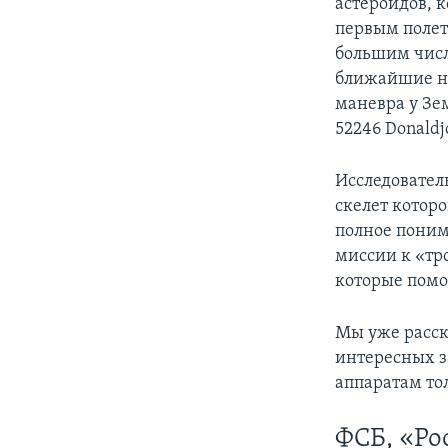
астероидов, 
первым полет
большим число
ближайшие не
маневра у Зем
52246 Donaldj
Исследовател
скелет которо
полное поним
миссии к «тр
которые помо
Мы уже расск
интересных з
аппаратам то
ФСБ, «Ро