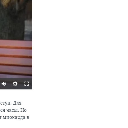
SHARE
ступ. Для
ся часы. Но
т миокарда в