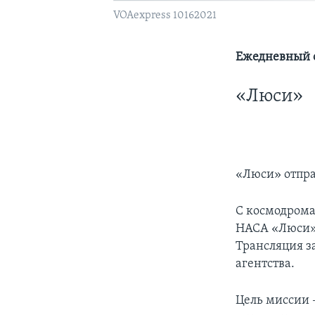
VOAexpress 10162021
Ежедневный о
«Люси»
«Люси» отпра
С космодрома
НАСА «Люси», 
Трансляция з
агентства.
Цель миссии –