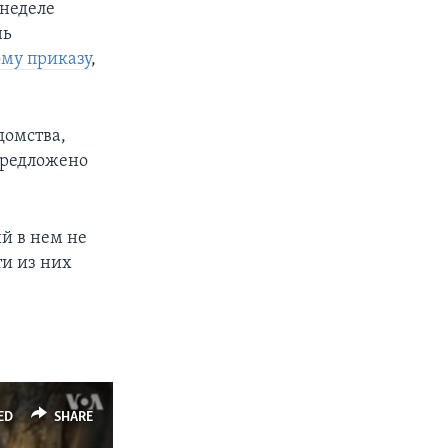
 неделе
нь
ому приказу
,
домства,
 предложено
й в нем не
ти из них
ED
SHARE