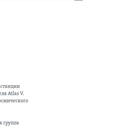
 станции
я Atlas V.
космического
я группа