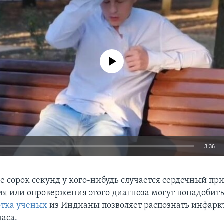
No media source currently available
3:36
EMBED
 сорок секунд у кого-нибудь случается сердечный при
я или опровержения этого диагноза могут понадобить
отка ученых
из Индианы позволяет распознать инфарк
часа.