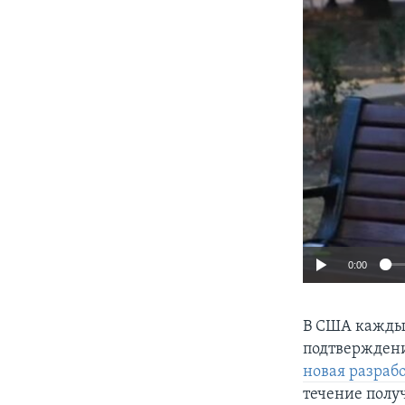
0:00
В США каждые
подтверждени
новая разраб
течение полу