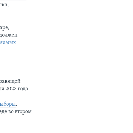
ска,
аре,
 должен
ляемых
равящей
я 2023 года.
выборы
.
де во втором