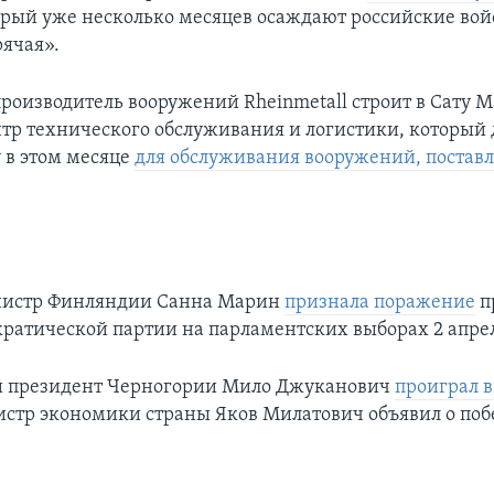
орый уже несколько месяцев осаждают российские вой
рячая».
роизводитель вооружений Rheinmetall строит в Сату М
тр технического обслуживания и логистики, который
у в этом месяце
для обслуживания вооружений, постав
истр Финляндии Санна Марин
признала поражение
п
ратической партии на парламентских выборах 2 апрел
 президент Черногории Мило Джуканович
проиграл 
тр экономики страны Яков Милатович объявил о побе