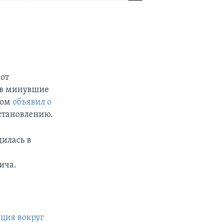
от
 в минувшие
дом
объявил о
становлению.
дилась в
ича.
ация вокруг