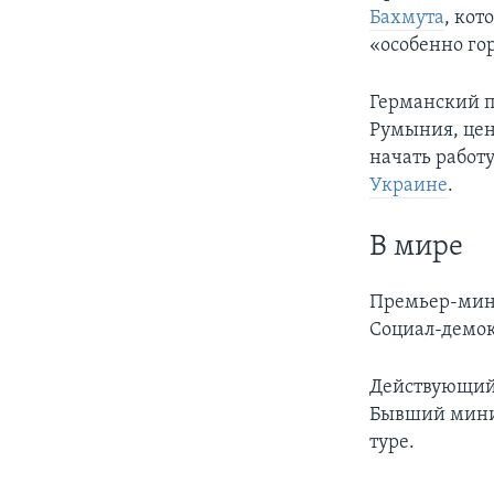
Бахмута
, кот
«особенно го
Германский п
Румыния, цен
начать работ
Украине
.
В мире
Премьер-мин
Социал-демок
Действующий
Бывший минис
туре.