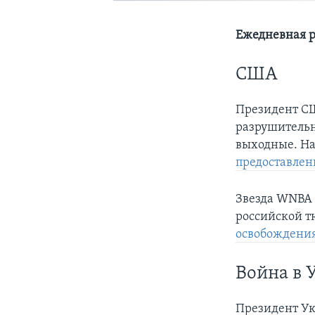
Ежедневная р
США
Президент С
разрушительн
выходные. На
предоставле
Звезда WNBA Б
российской 
освобождени
Война в 
Президент Ук