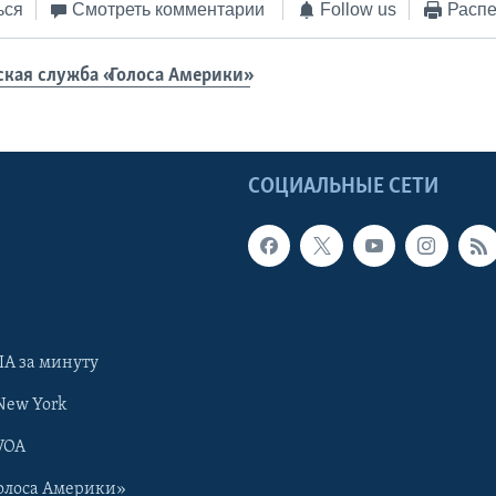
ься
Смотреть комментарии
Follow us
Распе
ская служба «Голоса Америки»
Ы
СОЦИАЛЬНЫЕ СЕТИ
А за минуту
New York
VOA
олоса Америки»