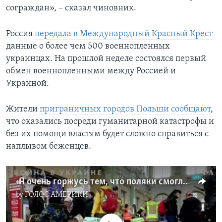
сограждан», – сказал чиновник.
Россия
передала в Международный Красный Крест
данные о более чем 500 военнопленных
украинцах. На прошлой неделе состоялся первый
обмен военнопленными между Россией и
Украиной.
Жители
приграничных городов Польши сообщают
,
что оказались посреди гуманитарной катастрофы и
без их помощи властям будет сложно справиться с
наплывом беженцев.
«Я очень горжусь тем, что поляки смогли объединиться и организованно помогать беженцам»
by
ГОЛОС АМЕРИКИ
No media source currently available