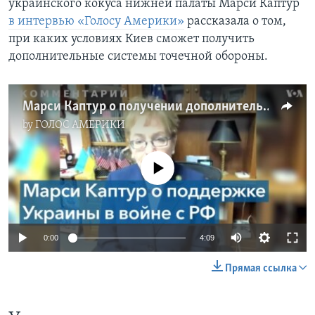
украинского кокуса нижней палаты Марси Каптур
в интервью «Голосу Америки»
рассказала о том,
при каких условиях Киев сможет получить
дополнительные системы точечной обороны.
Марси Каптур о получении дополнительных систем «Патриот»: это не чудо, которое произойдет за одну ночь
by
ГОЛОС АМЕРИКИ
No media source currently available
0:00
4:09
Прямая ссылка