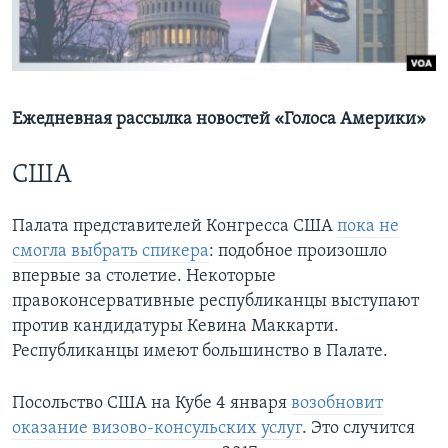
Learning English
СОЦИАЛЬНЫЕ СЕТИ
Ежедневная рассылка новостей «Голоса Америки»
США
Языки
Палата представителей Конгресса США
пока не
смогла выбрать спикера
: подобное произошло
впервые за столетие. Некоторые
правоконсервативные республиканцы выступают
против кандидатуры Кевина Маккарти.
Республиканцы имеют большинство в Палате.
Посольство США на Кубе 4 января
возобновит
оказание визово-консульских услуг
. Это случится