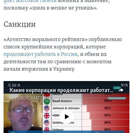
факт массовой гибели
военных в Макеевке,
поскольку «шила в мешке не утаишь».
Санкции
«Агентство морального рейтинга» опубликовало
список крупнейших корпораций, которые
продолжают работать в России
, и объем их
деятельности там по сравнению с моментом
начала вторжения в Украину.
Какие корпорации продолжают работать в РФ, несмотря на войну
by
ГОЛОС АМЕРИКИ
No media source currently available