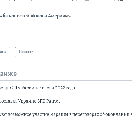
жба новостей «Голоса Америки»
ина
Новости
также
ощь США Украине: итоги 2022 года
оставят Украине ЗРК Patriot
ют возможное участие Израиля в переговорах об окончании 