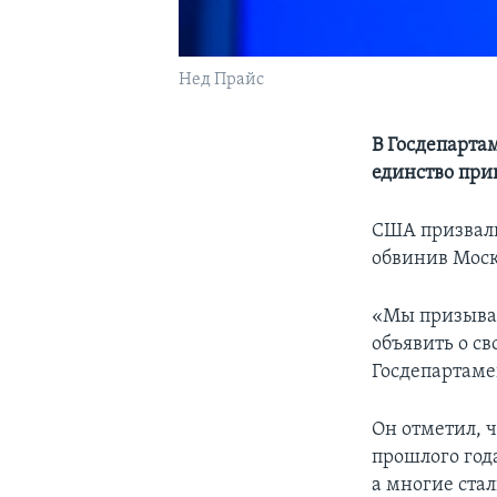
Нед Прайс
В Госдепарта
единство при
США призвали
обвинив Моск
«Мы призывае
объявить о св
Госдепартаме
Он отметил, 
прошлого год
а многие ста