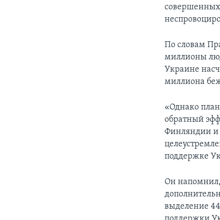
совершенных
неспровоциро
По словам Пр
миллионы люд
Украине насч
миллиона беж
«Однако план
обратный эфф
Финляндии и 
целеустремле
поддержке У
Он напомнил,
дополнительн
выделение 44
поддержки Ук