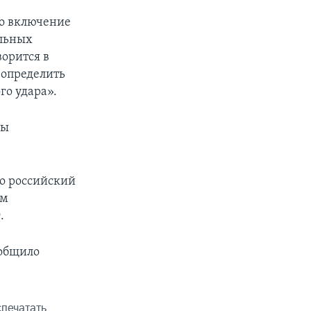
ло включение
ильных
ворится в
 определить
о удара».
лы
ко российский
ом
.
ообщило
печатать