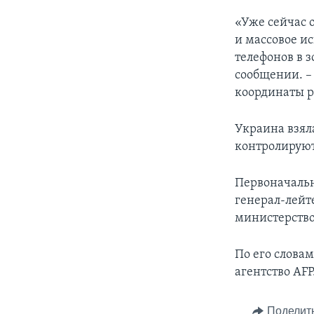
«Уже сейчас 
и массовое и
телефонов в з
сообщении. –
координаты р
Украина взял
контролируют
Первоначальн
генерал-лейт
министерством
По его слова
агентство AFP
Поделит