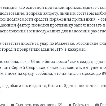
очевидно, что основной причиной произошедшего ста
спользование, вопреки запрету, личным составом моб
оне досягаемости средств поражения противника, – го
 Данный фактор позволил противнику запеленговать и
асположения военнослужащих для нанесения ракетног
а ответственность за удар по Макеевке. Российские си
 город и превратили здание ПТУ в казармы.
о сообщалось о 63 погибших российских солдат, одна
енант Сергей Севрюков в видеозаявлении, выпущенн
 в ночь на среду, сообщил, что их число выросло до 89
м, под обломками здания, были найдены новые тела, с
.
ься
Смотреть комментарии
(2)
Follow us
Рас