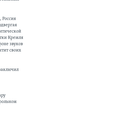
 Россия
одвергая
ритической
ытки Кремля
фоне звуков
чтит своих
 заключил
ару
трольном