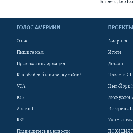
Встреча Джо Ба
ГОЛОС АМЕРИКИ
ПРОЕКТ
О нас
Америка
Пишите нам
Итоги
Правовая информация
Детали
Как обойти блокировку сайта?
Новости СШ
VOA+
Нью-Йорк 
iOS
Дискуссия 
Android
История «Г
RSS
Учим англ
Learning English
Подпишитесь на новости
ПОЗИЦИЯ 