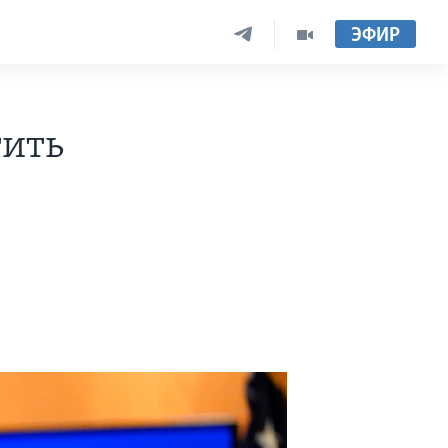
ЭФИР
тить