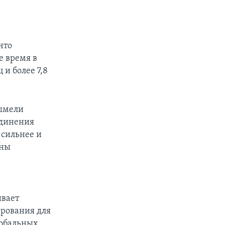
что
е время в
и более 7,8
зымели
единения
 сильнее и
ены
ивает
ирования для
лобальных