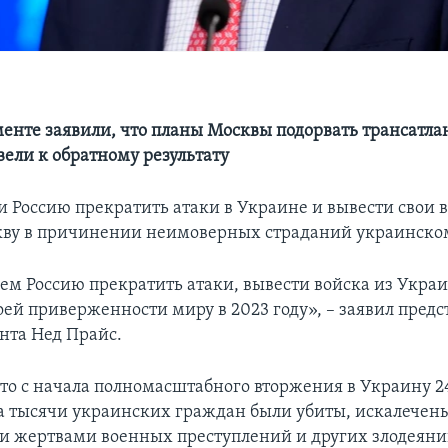
менте заявили, что планы Москвы подорвать трансатла
вели к обратному результату
 Россию прекратить атаки в Украине и вывести свои в
ву в причинении неимоверных страданий украинском
м Россию прекратить атаки, вывести войска из Укра
оей приверженности миру в 2023 году», – заявил предс
нта Нед Прайс.
что с начала полномасштабного вторжения в Украину 2
а тысячи украинских граждан были убиты, искалечен
ли жертвами военных преступлений и других злодеяни