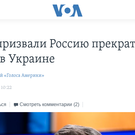
ризвали Россию прекра
 в Украине
ей «Голоса Америки»
 10:22
ься
Смотреть комментарии
(2)