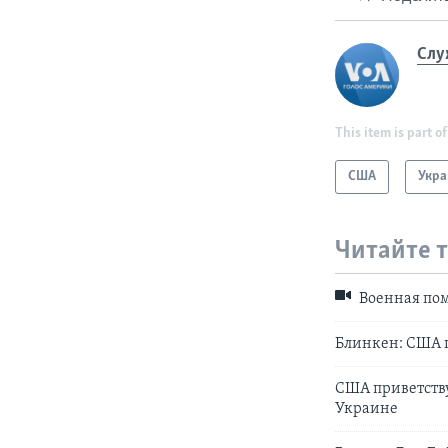
Слу
This item is part of
США
Укра
Читайте 
Военная пом
Блинкен: США п
США приветству
Украине