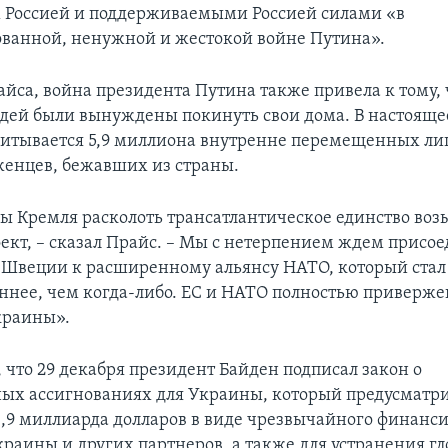
 Россией и поддерживаемыми Россией силами «в
ванной, ненужной и жестокой войне Путина».
айса, война президента Путина также привела к тому, 
ей были вынуждены покинуть свои дома. В настояще
итывается 5,9 миллиона внутренне перемещенных лиц 
енцев, бежавших из страны.
ы Кремля расколоть трансатлантическое единство во
ект, – сказал Прайс. – Мы с нетерпением ждем присо
Швеции к расширенному альянсу НАТО, который стал
ннее, чем когда-либо. ЕС и НАТО полностью приверж
краины».
 что 29 декабря президент Байден подписал закон о
ых ассигнованиях для Украины, который предусматр
,9 миллиарда долларов в виде чрезвычайного финанс
раины и других партнеров, а также для устранения г