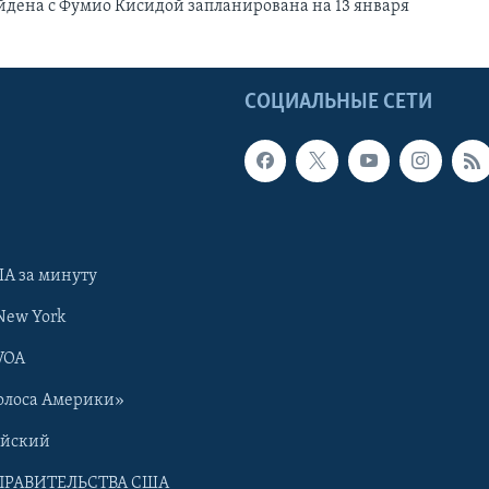
йдена с Фумио Кисидой запланирована на 13 января
Ы
СОЦИАЛЬНЫЕ СЕТИ
А за минуту
New York
VOA
олоса Америки»
ийский
ПРАВИТЕЛЬСТВА США