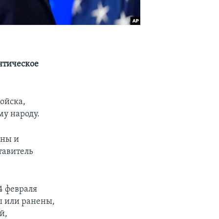
нтическое
ойска,
у народу.
ины и
тавитель
4 февраля
ы или ранены,
й,