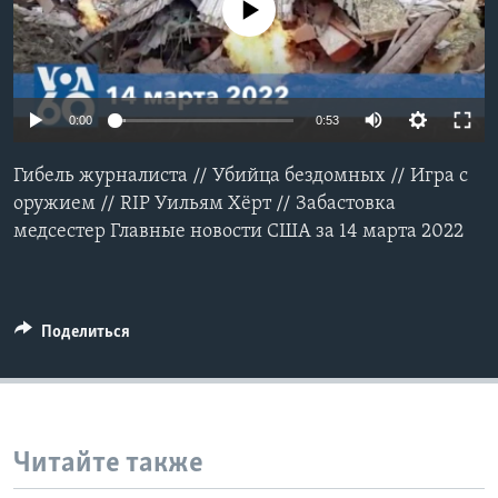
No media source currently available
Learning English
СОЦИАЛЬНЫЕ СЕТИ
0:00
0:53
Гибель журналиста // Убийца бездомных // Игра с
Языки
оружием // RIP Уильям Хёрт // Забастовка
медсестер Главные новости США за 14 марта 2022
Поделиться
Читайте также