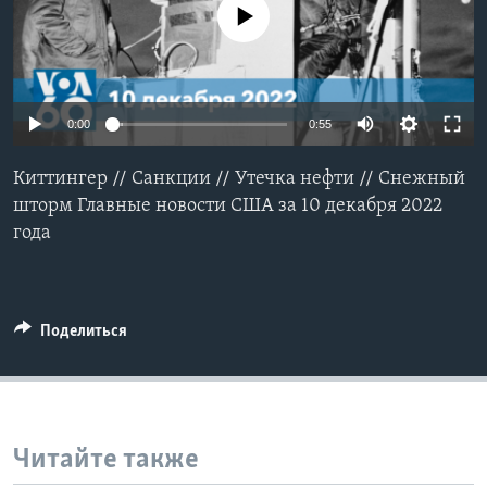
No media source currently available
Learning English
СОЦИАЛЬНЫЕ СЕТИ
0:00
0:55
Киттингер // Санкции // Утечка нефти // Снежный
Языки
шторм Главные новости США за 10 декабря 2022
года
Поделиться
Читайте также