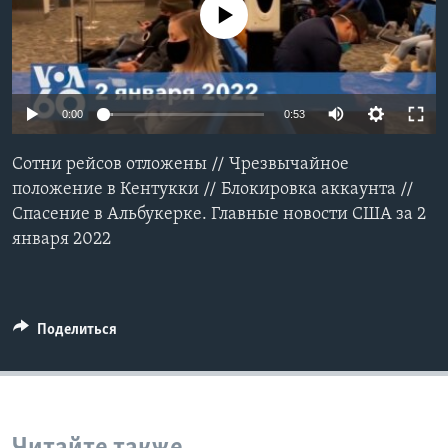
No media source currently available
Learning English
СОЦИАЛЬНЫЕ СЕТИ
0:00
0:53
Сотни рейсов отложены // Чрезвычайное
Языки
положение в Кентукки // Блокировка аккаунта //
Спасение в Альбукерке. Главные новости США за 2
января 2022
Поделиться