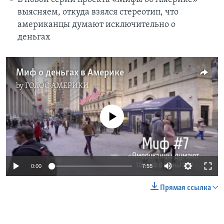
выясняем, откуда взялся стереотип, что
американцы думают исключительно о
деньгах
Миф о деньгах в Америке
by
ГОЛОС АМЕРИКИ
No media source currently available
0:00
7:55
Прямая ссылка