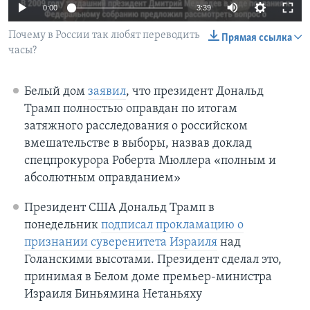
0:00
3:39
Learning English
Почему в России так любят переводить
Прямая ссылка
часы?
СОЦИАЛЬНЫЕ СЕТИ
Белый дом
заявил
, что президент Дональд
Трамп полностью оправдан по итогам
затяжного расследования о российском
Языки
вмешательстве в выборы, назвав доклад
спецпрокурора Роберта Мюллера «полным и
абсолютным оправданием»
Президент США Дональд Трамп в
понедельник
подписал прокламацию о
признании суверенитета Израиля
над
Голанскими высотами. Президент сделал это,
принимая в Белом доме премьер-министра
Израиля Биньямина Нетаньяху