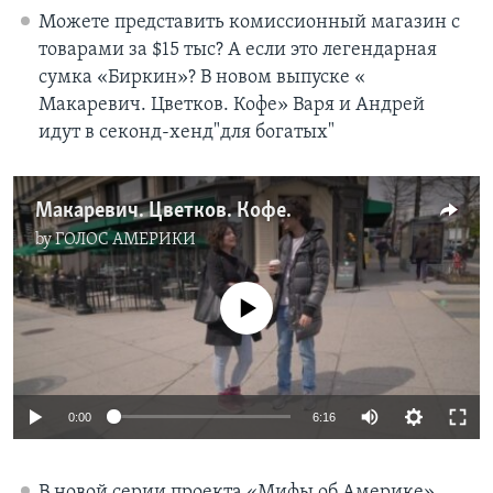
Можете представить комиссионный магазин с
товарами за $15 тыс? А если это легендарная
сумка «Биркин»? В новом выпуске «
Макаревич. Цветков. Кофе» Варя и Андрей
идут в секонд-хенд"для богатых"
Макаревич. Цветков. Кофе.
by
ГОЛОС АМЕРИКИ
No media source currently available
0:00
6:16
В новой серии проекта «Мифы об Америке»