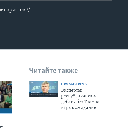
ценаристов //
EMBED
Читайте также
ПРЯМАЯ РЕЧЬ
Эксперты:
республиканские
дебаты без Трампа –
игра в ожидание
у: