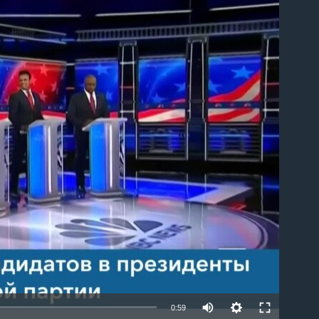
able
0:59