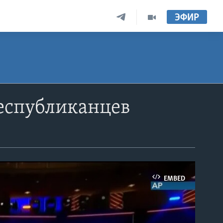
ЭФИР
еспубликанцев
EMBED