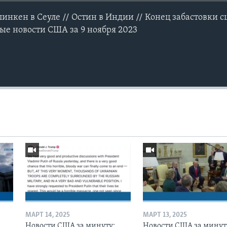
инкен в Сеуле // Остин в Индии // Конец забастовки с
ные новости США за 9 ноября 2023
МАРТ 14, 2025
МАРТ 13, 2025
Новости США за минуту:
Новости США за минут