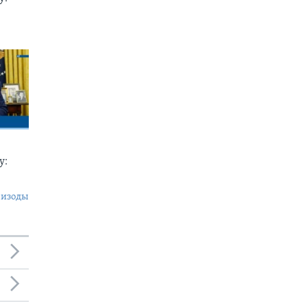
у:
пизоды