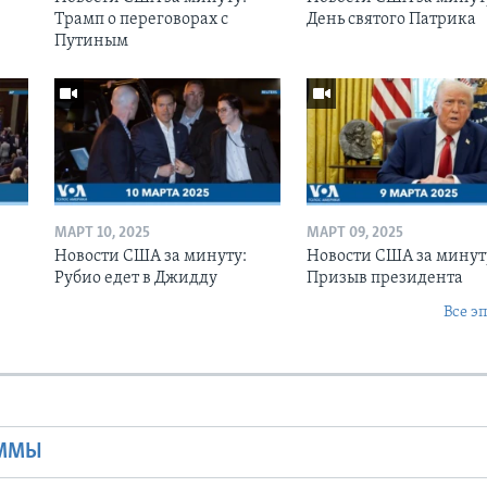
Трамп о переговорах с
День святого Патрика
Путиным
МАРТ 10, 2025
МАРТ 09, 2025
Новости США за минуту:
Новости США за минут
Рубио едет в Джидду
Призыв президента
Все э
Ы
АММЫ