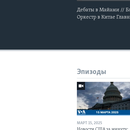
Дебаты в Майами // Бл
Оркестр в Китае Глав
Эпизоды
МАРТ 15, 2025
Новости США за минуту: