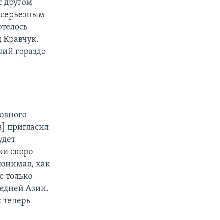
с другом
д серьезным
отелось
д Кравчук.
ший гораздо
ховного
в] пригласил
удет
ки скоро
понимал, как
е только
редней Азии.
 теперь