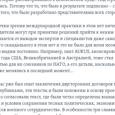
сь. Потому что то, что было в результате подписано – 
 того, что было разработано представителями всех стор
 точки зрения международной практики в этом нет ниче
одители могут при принятии решений прийти к неким
чаются от выводов экспертов и специалистов даже сам
го скандального в этом нет и это не было для меня не
о видим постоянно. Например, пакт AUKUS, анонсиров
1 года США, Великобританией и Австралией, тоже стал
ью для их союзников по НАТО, а его детали, наскольк
же менялись в последний момент...
у нас уже был опыт заключения двусторонних договоров
спубликами, эти тексты и были положены в основу про
о согласовали текст, где были четко определены взаи
а и условия сохранения тесных политических, эконом
сов военного сотрудничества. В особенности три славя