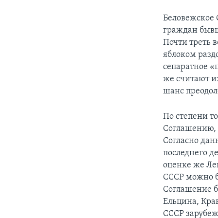
Беловежское 
граждан бывш
Почти треть 
яблоком раздо
сепаратное «
же считают и
шанс преодол
По степени т
Соглашению, 
Согласно дан
последнего де
оценке же Ле
СССР можно б
Соглашение б
Ельцина, Кра
СССР зарубеж