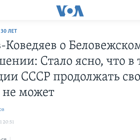
 30 ЛЕТ
-Коведяев о Беловежско
ении: Стало ясно, что в
ции СССР продолжать св
 не может
ов
1 20:51
ься