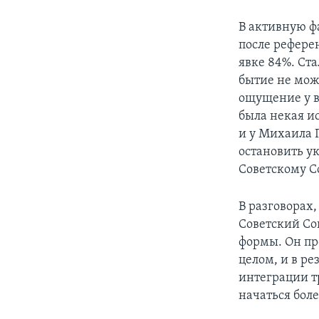
В активную ф
после рефере
явке 84%. Ста
бытие не мож
ощущение у вс
была некая и
и у Михаила 
остановить у
Советскому Со
В разговорах
Советский Сою
формы. Он пр
целом, и в ре
интеграции т
начаться бол