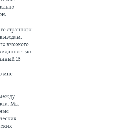
сильно
он.
го странного:
 выводам,
ого высокого
ожиданностью.
анный 15
о мне
 между
екта. Мы
мные
ических
нских