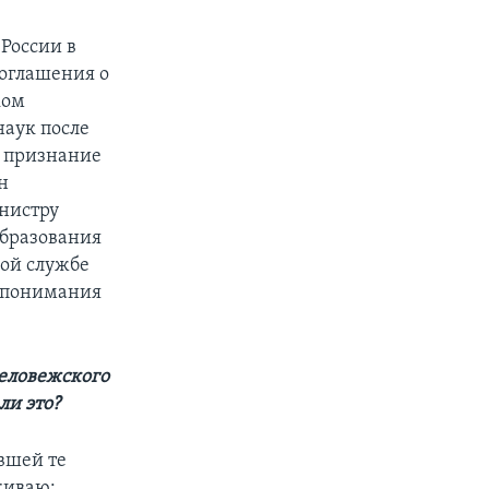
России в
Соглашения о
ком
наук после
л признание
н
нистру
образования
кой службе
о понимания
еловежского
ли это?
авшей те
киваю: