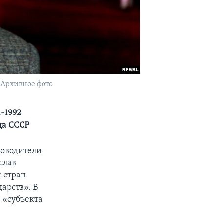
 Архивное фото
-1992
ада СССР
уководители
слав
 стран
арств». В
 «субъекта