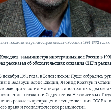
яев, замминистра иностранных дел России в 1991-1992 годах.
Коведяев, замминистра иностранных дел России в 1991
зал рассказал об обстоятельствах создания СНГ и расп
 8 декабря 1991 года, в Беловежской Пуще собрались р
ины и Беларуси Борис Ельцин, Леонид Кравчук и Стани
торые при участии министров иностранных дел своих
оглашение о создании Содружества Независимых Госуд
нстатировалось прекращение существования СССР как
го права и геополитической реальности».