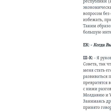
республики (Р
экономически
вопросом без
избежать, пр
Таким образо
большую инте
ЕК: -
Когда Вы
Ш-К:
- Я рук
Совета, так ч
меня стать ег
развиваться 
превратятся 
с ними разго
Молдавию и У
Занимаясь др
принято гово