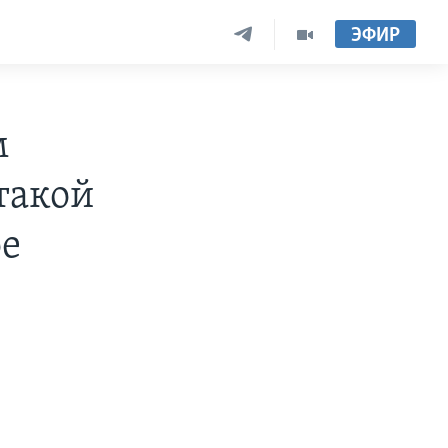
ЭФИР
м
 такой
ое