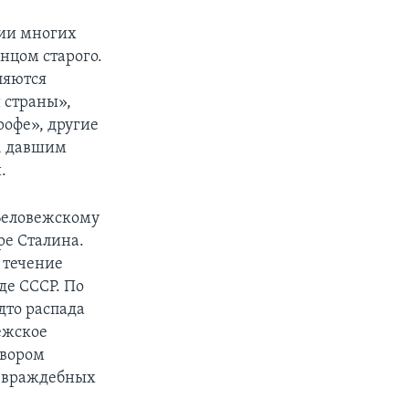
нии многих
нцом старого.
ляются
й страны»,
рофе», другие
, давшим
.
 Беловежскому
ре Сталина.
 течение
де СССР. По
дто распада
ежское
овором
м враждебных