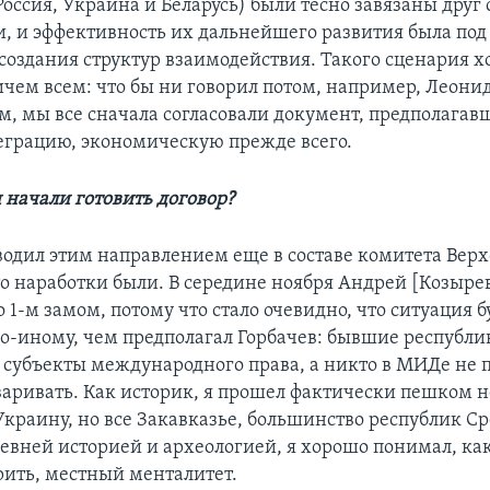
оссия, Украина и Беларусь) были тесно завязаны друг 
, и эффективность их дальнейшего развития была по
 создания структур взаимодействия. Такого сценария х
ичем всем: что бы ни говорил потом, например, Леони
м, мы все сначала согласовали документ, предполагав
грацию, экономическую прежде всего.
 начали готовить договор?
оводил этим направлением еще в составе комитета Вер
то наработки были. В середине ноября Андрей [Козыре
о 1-м замом, потому что стало очевидно, что ситуация б
по-иному, чем предполагал Горбачев: бывшие республи
в субъекты международного права, а никто в МИДе не 
варивать. Как историк, я прошел фактически пешком н
краину, но все Закавказье, большинство республик С
евней историей и археологией, я хорошо понимал, как
рить, местный менталитет.