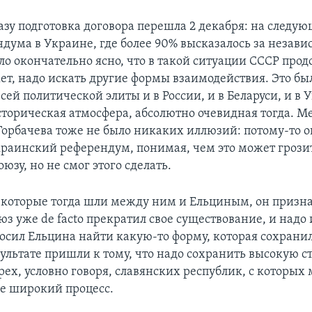
азу подготовка договора перешла 2 декабря: на следу
ндума в Украине, где более 90% высказалось за незави
ло окончательно ясно, что в такой ситуации СССР прод
ет, надо искать другие формы взаимодействия. Это бы
ей политической элиты и в России, и в Беларуси, и в 
сторическая атмосфера, абсолютно очевидная тогда. 
Горбачева тоже не было никаких иллюзий: потому-то о
краинский референдум, понимая, чем это может грози
юзу, но не смог этого сделать.
, которые тогда шли между ним и Ельциным, он призна
з уже de facto прекратил свое существование, и надо 
осил Ельцина найти какую-то форму, которая сохранил
зультате пришли к тому, что надо сохранить высокую с
рех, условно говоря, славянских республик, с которых
ее широкий процесс.