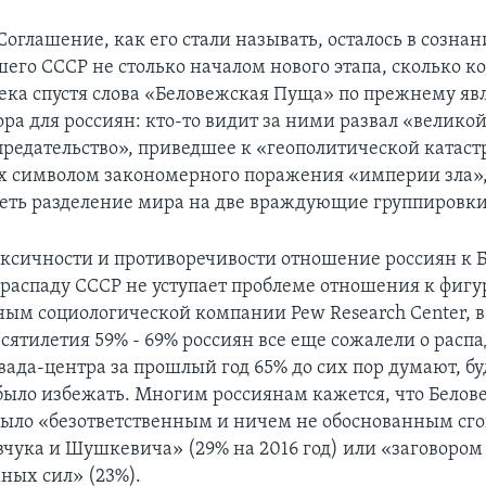
Соглашение, как его стали называть, осталось в созна
его СССР не столько началом нового этапа, сколько ко
века спустя слова «Беловежская Пуща» по прежнему яв
ра для россиян: кто-то видит за ними развал «велико
предательство», приведшее к «геополитической катаст
х символом закономерного поражения «империи зла»
еть разделение мира на две враждующие группировки
оксичности и противоречивости отношение россиян к
распаду СССР не уступает проблеме отношения к фигу
ным социологической компании Pew Research Center, в
сятилетия 59% - 69% россиян все еще сожалели о распа
вада-центра за прошлый год 65% до сих пор думают, бу
ыло избежать. Многим россиянам кажется, что Белов
ыло «безответственным и ничем не обоснованным сг
вчука и Шушкевича» (29% на 2016 год) или «заговоро
ных сил» (23%).