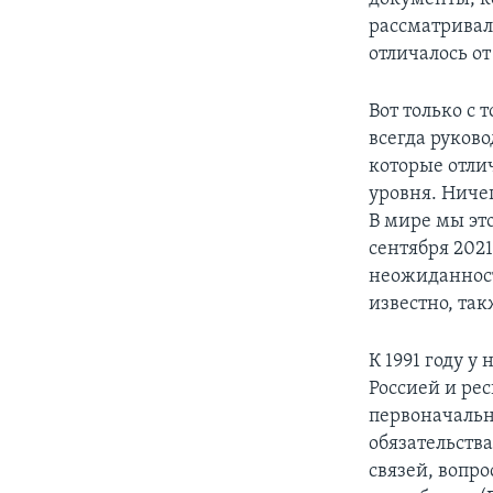
рассматривали
отличалось от
Вот только с
всегда руков
которые отли
уровня. Ниче
В мире мы эт
сентября 202
неожиданност
известно, так
К 1991 году 
Россией и ре
первоначальн
обязательств
связей, вопро