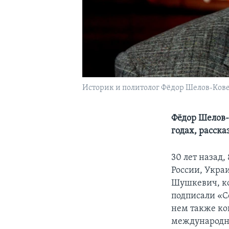
Историк и политолог Фёдор Шелов-Ковед
Фёдор Шелов-
годах, расска
30 лет назад,
России, Укра
Шушкевич, ко
подписали «С
нем также ко
международно