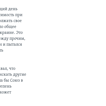
ющий день
симость при
олжать свое
ло общее
Украине. Это
Между прочим,
н и пытался
ть
вал, что
искать другие
а бы Союз в
тепень
 может