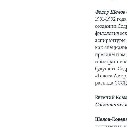
Фёдор Шелов-
1991-1992 го
создании Сод
филологическ
аспирантуры 
как специали
президентом 
иностранных д
будущего Сод
«Голоса Амер
распада СССР
Евгений Ком
Соглашения в 
Шелов-Ковед
документы, к