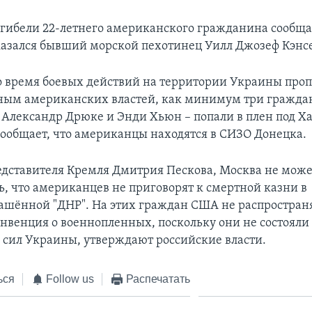
 гибели 22-летнего американского гражданина сообща
казался бывший морской пехотинец Уилл Джозеф Кэнсе
во время боевых действий на территории Украины проп
нным американских властей, как минимум три гражд
– Александр Дрюке и Энди Хьюн – попали в плен под Х
сообщает, что американцы находятся в СИЗО Донецка.
едставителя Кремля Дмитрия Пескова, Москва не мож
ь, что американцев не приговорят к смертной казни в
ашённой "ДНР". На этих граждан США не распростран
нвенция о военнопленных, поскольку они не состояли 
сил Украины, утверждают российские власти.
ься
Follow us
Распечатать