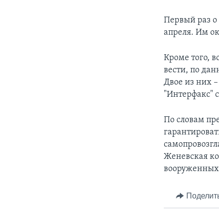
Первый раз о
апреля. Им о
Кроме того, 
вести, по да
Двое из них 
"Интерфакс" 
По словам пр
гарантироват
самопровозгл
Женевская ко
вооруженных 
Поделит