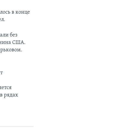
лось в конце
л.
али без
анина США.
арьковом.
ет
яется
в рядах