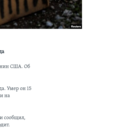
да
анин США. Об
а. Умер он 15
ки на
 и сообщил,
одит.