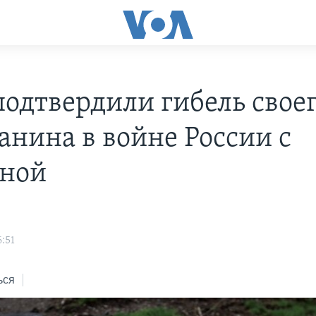
одтвердили гибель свое
анина в войне России с
ной
:51
ься