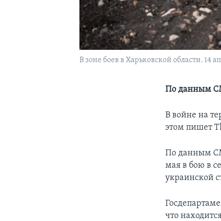
В зоне боев в Харьковской области. 14 а
По данным СМ
В войне на т
этом пишет Th
По данным СМ
мая в бою в 
украинской с
Госдепартам
что находится