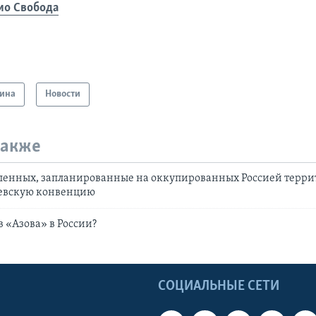
ио Свобода
ина
Новости
также
ленных, запланированные на оккупированных Россией терри
евскую конвенцию
в «Азова» в России?
Ы
СОЦИАЛЬНЫЕ СЕТИ