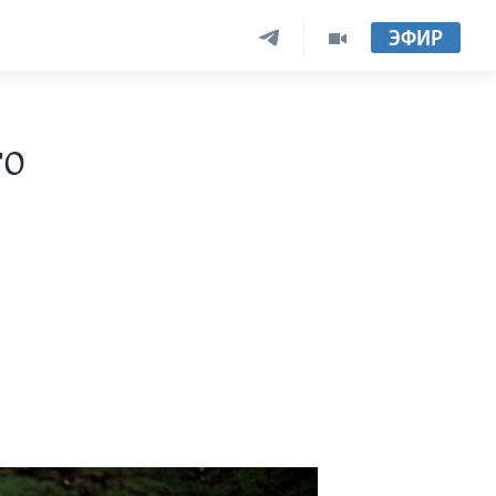
ЭФИР
го