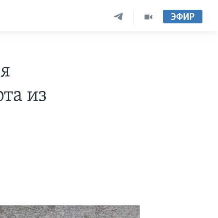
ЭФИР
ля
та из