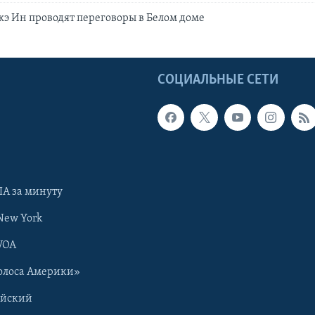
э Ин проводят переговоры в Белом доме
Ы
СОЦИАЛЬНЫЕ СЕТИ
А за минуту
New York
VOA
олоса Америки»
ийский