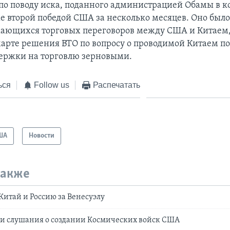
по поводу иска, поданного администрацией Обамы в к
же второй победой США за несколько месяцев. Оно был
ающихся торговых переговоров между США и Китаем,
марте решения ВТО по вопросу о проводимой Китаем п
ержки на торговлю зерновыми.
ься
Follow us
Распечатать
ША
Новости
также
Китай и Россию за Венесуэлу
ли слушания о создании Космических войск США