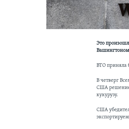
Это произошл
Вашингтоном
ВТО приняла 
В четверг Вс
США решение 
кукурузу.
США убедител
экспортируем