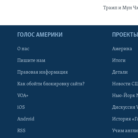
Трамп и Мун Чж
ГОЛОС АМЕРИКИ
ПРОЕКТ
О нас
Америка
Пишите нам
Итоги
Правовая информация
Детали
Как обойти блокировку сайта?
Новости СШ
VOA+
Нью-Йорк 
iOS
Дискуссия 
Android
История «Г
RSS
Учим англ