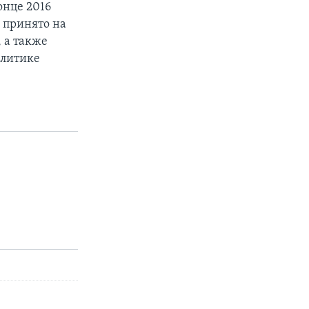
онце 2016
о принято на
 а также
олитике