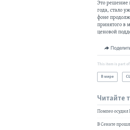
Это решение 
года, стало у
фоне продолж
принятого в 
ценовой подд
Поделит
This item is part of
В мире
С
Читайте 
Помпео осудил 
В Сенате прош