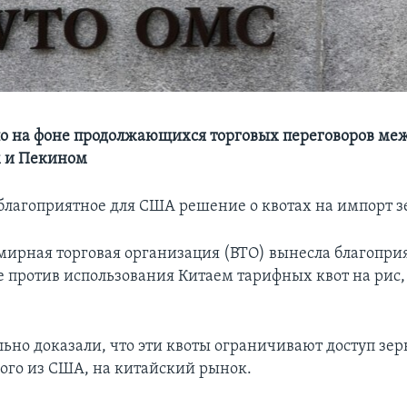
о на фоне продолжающихся торговых переговоров ме
 и Пекином
благоприятное для США решение о квотах на импорт з
емирная торговая организация (ВТО) вынесла благопри
против использования Китаем тарифных квот на рис
ьно доказали, что эти квоты ограничивают доступ зер
ого из США, на китайский рынок.