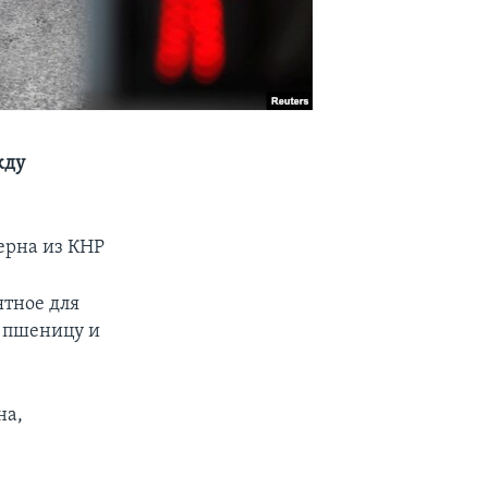
жду
ерна из КНР
ятное для
, пшеницу и
на,