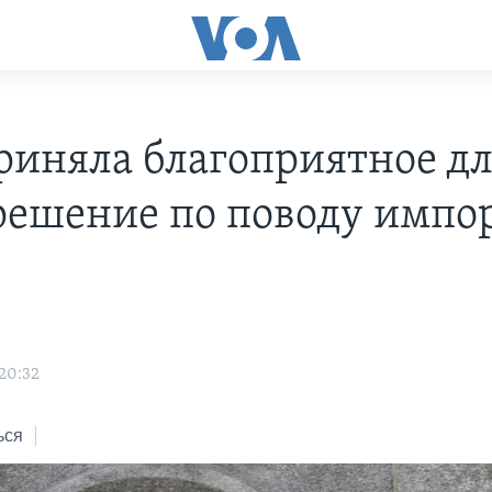
риняла благоприятное д
ешение по поводу импор
 20:32
ься