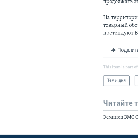
продолжать эт
На территори
товарный обо
претендуют Б
Поделит
This item is part of
Темы дня
Читайте 
Эсминец ВМС С