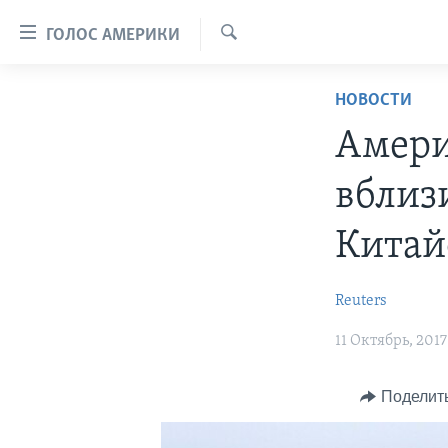
Линки
ГОЛОС АМЕРИКИ
доступности
Поиск
Перейти
ГЛАВНОЕ
НОВОСТИ
на
ПРОГРАММЫ
основной
Амери
контент
ПРОЕКТЫ
АМЕРИКА
Перейти
вблиз
ЭКСПЕРТИЗА
НОВОСТИ ЗА МИНУТУ
УЧИМ АНГЛИЙСКИЙ
к
основной
ИНТЕРВЬЮ
ИТОГИ
НАША АМЕРИКАНСКАЯ ИСТОРИЯ
Китай
навигации
ФАКТЫ ПРОТИВ ФЕЙКОВ
ПОЧЕМУ ЭТО ВАЖНО?
А КАК В АМЕРИКЕ?
Перейти
Reuters
в
ЗА СВОБОДУ ПРЕССЫ
ДИСКУССИЯ VOA
АРТЕФАКТЫ
поиск
УЧИМ АНГЛИЙСКИЙ
11 Октябрь, 2017
ДЕТАЛИ
АМЕРИКАНСКИЕ ГОРОДКИ
ВИДЕО
НЬЮ-ЙОРК NEW YORK
ТЕСТЫ
Поделит
ПОДПИСКА НА НОВОСТИ
АМЕРИКА. БОЛЬШОЕ
ПУТЕШЕСТВИЕ