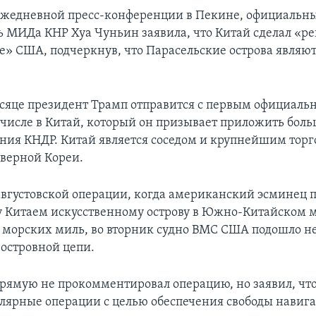
ежедневной пресс-конференции в Пекине, официальн
ь МИДа КНР Хуа Чуньин заявила, что Китай сделал «р
е» США, подчеркнув, что Парасельские острова являют
сяце президент Трамп отправится с первым официаль
м числе в Китай, который он призывает приложить бол
ния КНДР. Китай является соседом и крупнейшим тор
верной Кореи.
 августовской операции, когда американский эсминец 
 Китаем искусственному острову в Южно-Китайском м
2 морских миль, во вторник судно ВМС США подошло н
 островной цепи.
рямую не прокомментировал операцию, но заявил, ч
улярные операции с целью обеспечения свободы навига