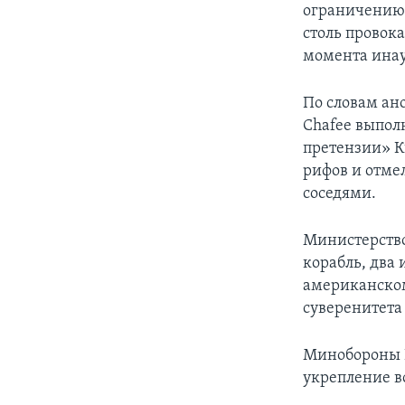
ограничению 
столь провок
момента инау
По словам ан
Chafee выпол
претензии» К
рифов и отме
соседями.
Министерство
корабль, два 
американском
суверенитета
Минобороны К
укрепление в