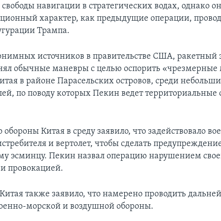
свободы навигации в стратегических водах, однако он
ационный характер, как предыдущие операции, прово
гурации Трампа.
онимных источников в правительстве США, ракетный
нял обычные маневры с целью оспорить «чрезмерные
итая в районе Парасельских островов, среди небольши
лей, по поводу которых Пекин ведет территориальные 
 обороны Китая в среду заявило, что задействовало в
истребителя и вертолет, чтобы сделать предупреждени
у эсминцу. Пекин назвал операцию нарушением свое
 и провокацией.
итая также заявило, что намерено проводить дальне
оенно-морской и воздушной обороны.