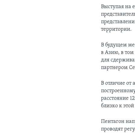
Выступая на 
представител
представлени
территории.
В будущем ме
в Азию, в то
для сдержива
партнером Се
В отличие от
построенному
расстояние 1
близко к этой
Пентагон нап
проводят рег