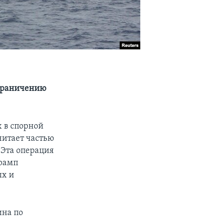
ограничению
 в спорной
читает частью
 Эта операция
Трамп
ых и
ина по