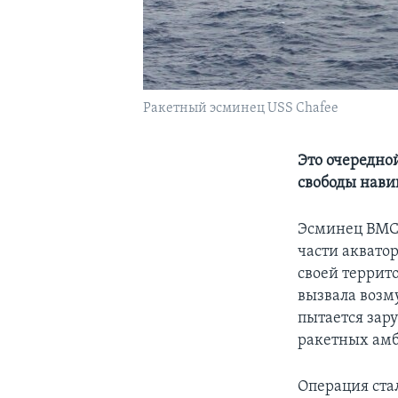
Ракетный эсминец USS Chafee
Это очередно
свободы нави
Эсминец ВМС 
части аквато
своей террит
вызвала возм
пытается зар
ракетных амб
Операция ста