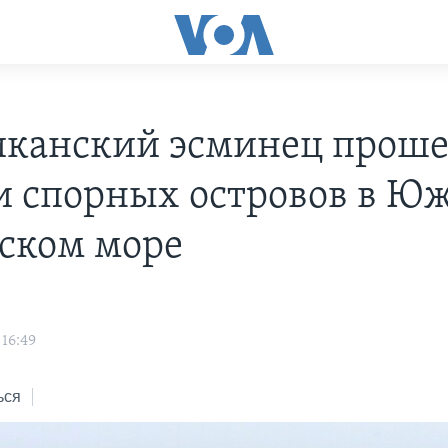
канский эсминец проше
и спорных островов в Ю
ском море
 16:49
ься