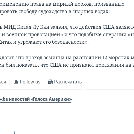
применению права на мирный проход, призванные
ровать свободу судоходства в спорных водах.
ь МИД Китая Лу Кан заявил, что действия США являют
 и военной провокацией» и что подобные операции «
Китая и угрожают его безопасности».
ждают, что проход эсминца на расстоянии 12 морских м
н был показать, что США не признают притязания на э
ься
Follow us
Распечатать
жба новостей «Голоса Америки»