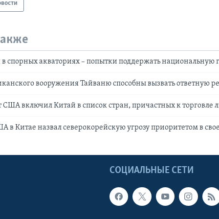
овости
также
 в спорных акваториях – попытки поддержать национальную г
иканского вооружения Тайваню способны вызвать ответную р
 США включил Китай в список стран, причастных к торговле 
А в Китае назвал северокорейскую угрозу приоритетом в сво
Ы
СОЦИАЛЬНЫЕ СЕТИ