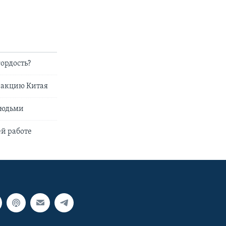
ордость?
еакцию Китая
людьми
ей работе