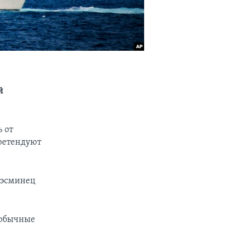
й
 от
ретендуют
 эсминец
 обычные