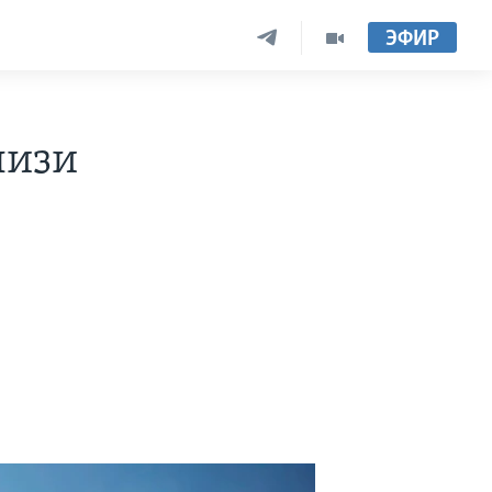
ЭФИР
лизи