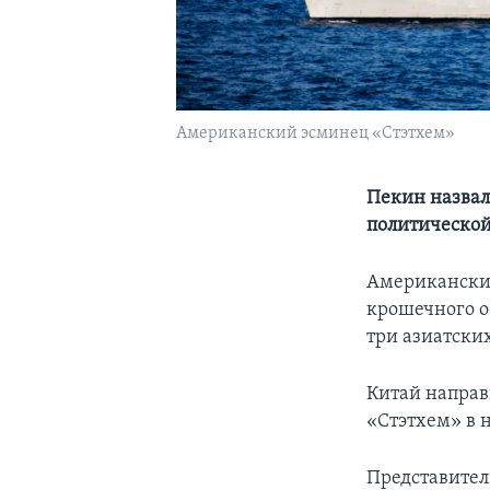
Американский эсминец «Стэтхем»
Пекин назвал
политической
Американский
крошечного о
три азиатских
Китай направ
«Стэтхем» в 
Представител