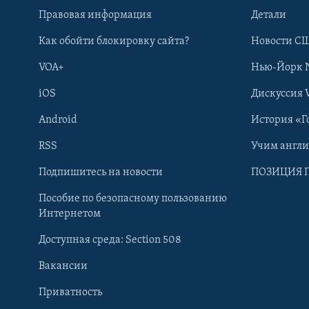
Правовая информация
Детали
Как обойти блокировку сайта?
Новости СШ
VOA+
Нью-Йорк 
iOS
Дискуссия 
Android
История «Г
RSS
Учим англ
Learning English
Подпишитесь на новости
ПОЗИЦИЯ 
Пособие по безопасному пользованию
СОЦИАЛЬНЫЕ СЕТИ
Интернетом
Доступная среда: Section 508
Вакансии
Приватность
Языки