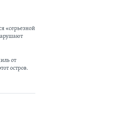
ся «серьезной
нарушают
иль от
тот остров.