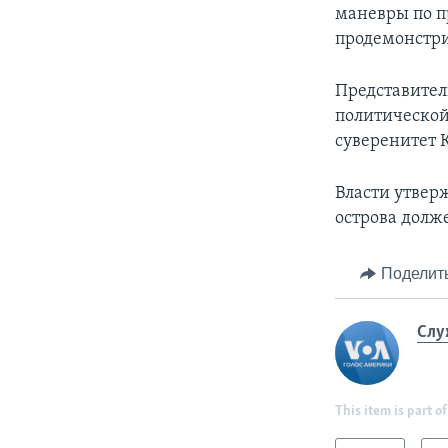
маневры по 
продемонстри
Представител
политической
суверенитет 
Власти утвер
острова долже
Поделит
Слу
This item is part of