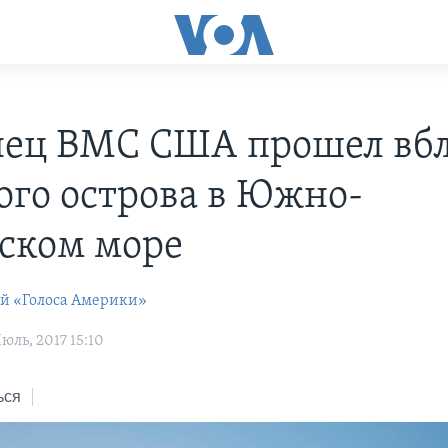
ец ВМС США прошел вб
ого острова в Южно-
ском море
ей «Голоса Америки»
ль, 2017 15:10
ься