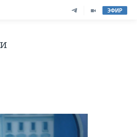
ЭФИР
щи