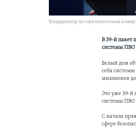
Координатор по стратегическим комму
В 39-й пакет
системы ПВО P
Белый дом об
себя системы
миллионов до
Это уже 39-й 
системы ПВО P
С начала пра
сфере безопас