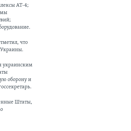
плексы АТ-4;
емы
твий;
борудование.
тметил, что
 Украины.
ая украинским
аты
ную оборону и
госсекретарь.
ненные Штаты,
ко