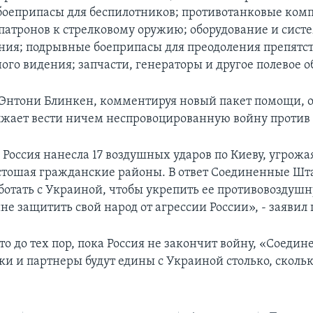
 боеприпасы для беспилотников; противотанковые ком
 патронов к стрелковому оружию; оборудование и сист
ия; подрывные боеприпасы для преодоления препятс
ого видения; запчасти, генераторы и другое полевое о
 Энтони Блинкен, комментируя новый пакет помощи, о
лжает вести ничем неспровоцированную войну против
е Россия нанесла 17 воздушных ударов по Киеву, угрож
стошая гражданские районы. В ответ Соединенные Шт
ботать с Украиной, чтобы укрепить ее противовоздуш
е защитить свой народ от агрессии России», - заявил 
то до тех пор, пока Россия не закончит войну, «Соеди
и и партнеры будут едины с Украиной столько, сколь