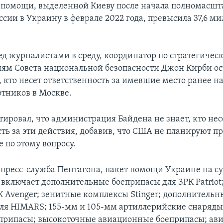
помощи, выделенной Киеву после начала полномасшт
сии в Украину в феврале 2022 года, превысила 37,6 м
ед журналистами в среду, координатор по стратегичес
м Совета национальной безопасности Джон Кирби ос
, кто несет ответственность за имевшие место ранее на
отников в Москве.
тировал, что администрация Байдена не знает, кто нес
ть за эти действия, добавив, что США не планируют п
 по этому вопросу.
 пресс-служба Пентагона, пакет помощи Украине на с
 включает дополнительные боеприпасы для ЗРК Patriot
РК Avenger; зенитные комплексы Stinger; дополнительн
ля HIMARS; 155-мм и 105-мм артиллерийские снаряды
припасы; высокоточные авиационные боеприпасы; ав