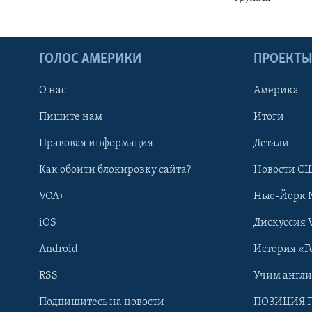
ГОЛОС АМЕРИКИ
ПРОЕКТ
О нас
Америка
Пишите нам
Итоги
Правовая информация
Детали
Как обойти блокировку сайта?
Новости СШ
VOA+
Нью-Йорк 
iOS
Дискуссия 
Android
История «Г
RSS
Учим англ
Learning English
Подпишитесь на новости
ПОЗИЦИЯ 