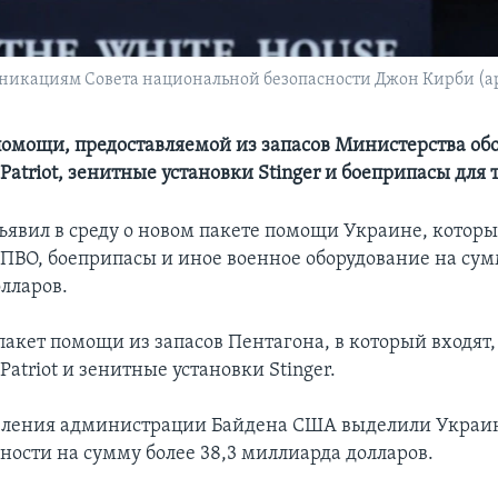
никациям Совета национальной безопасности Джон Кирби (а
 помощи, предоставляемой из запасов Министерства об
atriot, зенитные установки Stinger и боеприпасы для 
ъявил в среду о новом пакете помощи Украине, которы
 ПВО, боеприпасы и иное военное оборудование на сум
лларов.
пакет помощи из запасов Пентагона, в который входят,
atriot и зенитные установки Stinger.
вления администрации Байдена США выделили Украи
ности на сумму более 38,3 миллиарда долларов.