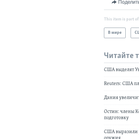
Поделит
This item is part of
В мире
С
Читайте 
США выделят У
Reuters: США п
Дания увеличит
Остин: члены 
подготовку
США выразили у
оружия