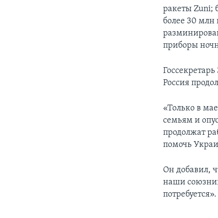
ракеты Zuni;
более 30 млн
разминирован
приборы ночн
Госсекретарь
Россия продо
«Только в ма
семьям и опу
продолжат ра
помочь Украин
Он добавил, ч
наши союзник
потребуется».