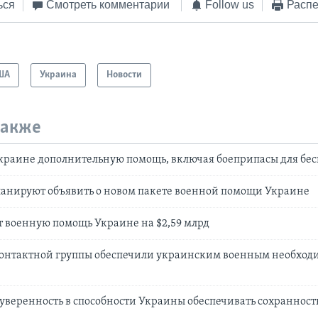
ься
Смотреть комментарии
Follow us
Распе
ША
Украина
Новости
также
краине дополнительную помощь, включая боеприпасы для бе
ланируют объявить о новом пакете военной помощи Украине
 военную помощь Украине на $2,59 млрд
Контактной группы обеспечили украинским военным необхо
веренность в способности Украины обеспечивать сохранност