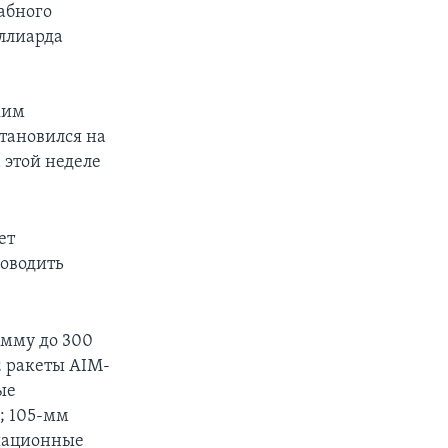
абного
иллиарда
ким
тановился на
 этой неделе
ет
роводить
умму до 300
; ракеты AIM-
ые
; 105-мм
иационные