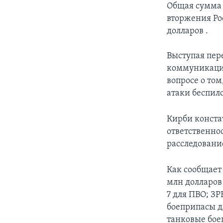
Общая сумма 
вторжения Рос
долларов .
Выступая пер
коммуникация
вопросе о том
атаки беспил
Кирби конста
ответственнос
расследование
Как сообщает
млн долларов
7 для ПВО; З
боеприпасы д
танковые бое