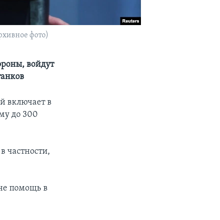
рхивное фото)
ороны, войдут
танков
й включает в
му до 300
 в частности,
не помощь в