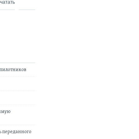
чатать
спилотников
димую
ь переданного