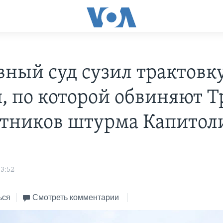
вный суд сузил трактовк
и, по которой обвиняют 
стников штурма Капитол
3:52
ься
Смотреть комментарии