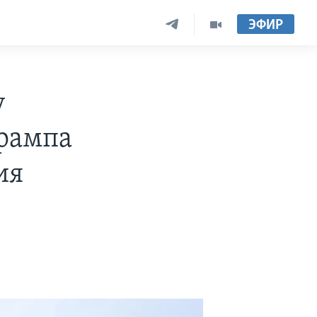
ЭФИР
у
Трампа
ия