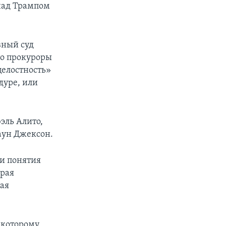
над Трампом
вный суд
то прокуроры
целостность»
дуре, или
эль Алито,
аун Джексон.
и понятия
орая
ая
 которому