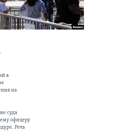
о
ий в
ве
ения на
ие суда
ему офицеру
дуре. Речь