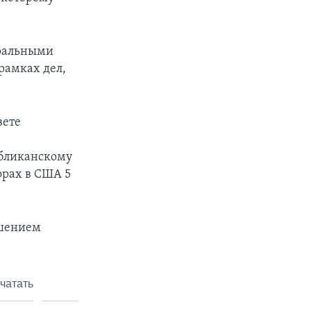
еральными
рамках дел,
вете
убликанскому
орах в США 5
ешением
чатать