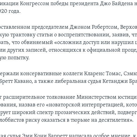
фикации Конгрессом победы президента Джо Байдена 
20 года.
оставленном председателем Джоном Робертсом, Верхо
кую трактовку статьи о воспрепятствовании, заявив, ч
ать, что обвиняемый «осложнил доступ или нарушил 
ли других записей, относящихся к официальной проце
ую попытку.
держали консервативные коллеги Кларенс Томас, Сэмю
 Бретт Кавано, а также либеральная судья Кетанджи Бр
рг расширительное толкование Министерством юстици
ования, назвав его «новаторской интерпретацией, кот
ует широкий спектр прозаических действий, подверг
лоббистов риску оказаться в тюрьме на десятилетия».
ая судья Эми Кони Барретт написала особое мнение, к