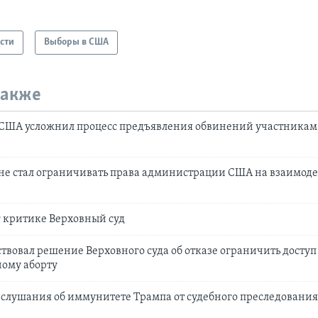
сти
Выборы в США
также
 США усложнил процесс предъявления обвинений участникам 
не стал ограничивать права администрации США на взаимоде
 критике Верховный суд
твовал решение Верховного суда об отказе ограничить доступ
ому аборту
 слушания об иммунитете Трампа от судебного преследовани