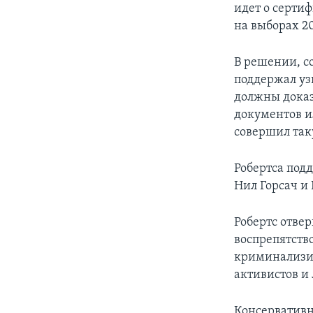
идет о серти
на выборах 20
В решении, с
поддержал уз
должны доказ
документов и
совершил так
Робертса под
Нил Горсач и
Робертс отве
воспрепятств
криминализир
активистов и 
Консервативн