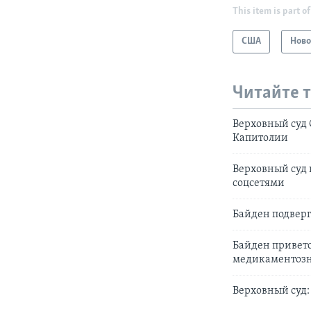
This item is part of
США
Ново
Читайте 
Верховный суд
Капитолии
Верховный суд 
соцсетями
Байден подверг
Байден приветс
медикаментозн
Верховный суд: