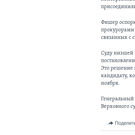
присоединили
Фишер оспори
прокурорами 
связанных с 
Суду низшей 
постановлени
Это решение 
кандидату, к
ноября.
Генеральный 
Верховного су
Поделит