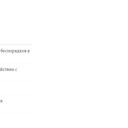
беспорядков в
йствие с
 к
я