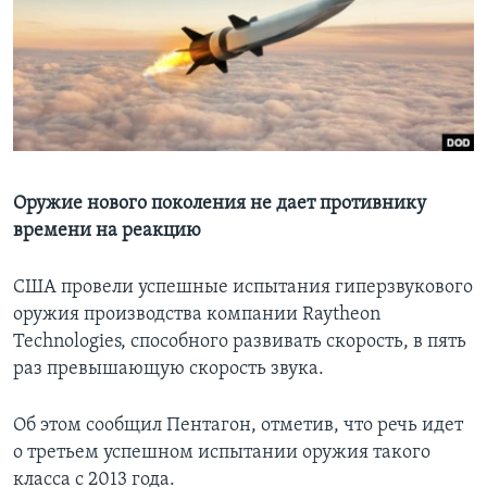
Learning English
СОЦИАЛЬНЫЕ СЕТИ
Языки
Оружие нового поколения не дает противнику
времени на реакцию
США провели успешные испытания гиперзвукового
оружия производства компании Raytheon
Technologies, способного развивать скорость, в пять
раз превышающую скорость звука.
Об этом сообщил Пентагон, отметив, что речь идет
о третьем успешном испытании оружия такого
класса с 2013 года.