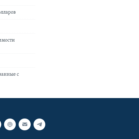
олларов
димости
занные с