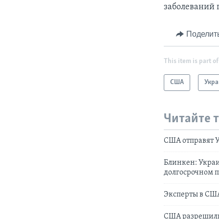
заболеваний п
Поделит
This item is part of
США
Укра
Читайте 
США отправят 
Блинкен: Украи
долгосрочном 
Эксперты в США
США разрешили