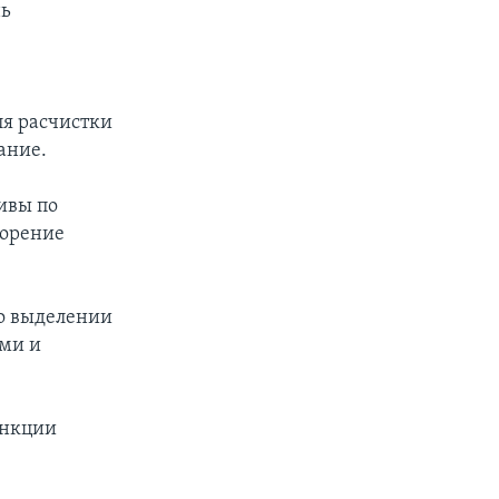
нь
,
ля расчистки
ание.
ивы по
ворение
 о выделении
ами и
анкции