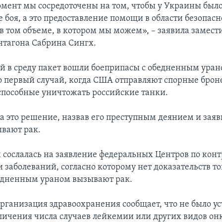
мент мы сосредоточены на том, чтобы у Украины было 
 боя, а это предоставление помощи в области безопасн
в том объеме, в котором мы можем», – заявила замести
нтагона Сабрина Сингх.
й в среду пакет вошли боеприпасы с обедненным уран
о первый случай, когда США отправляют спорные бро
способные уничтожать российские танки.
а это решение, назвав его преступным деянием и заяв
вают рак.
 сослалась на заявление федеральных Центров по кон
заболеваний, согласно которому нет доказательств тог
едненным ураном вызывают рак.
рганизация здравоохранения сообщает, что не было у
личения числа случаев лейкемии или других видов он