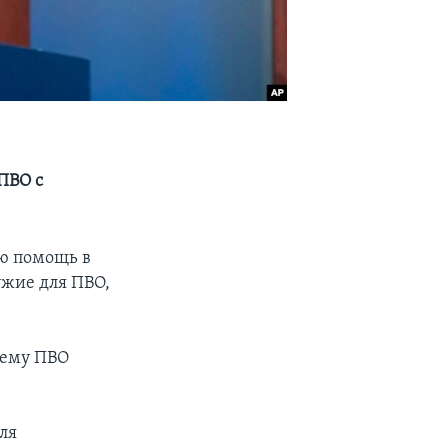
ПВО с
ю помощь в
ужие для ПВО,
тему ПВО
ля