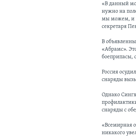
«В данный мо
нужно на поле
мы можем, и 
секретаря Пе
В объявленны
«Абрамс». Эт
боеприпасы, 
Россия осудил
снаряды вызы
Однако Сингх
профилактики 
снаряды с об
«Всемирная о
никакого уве