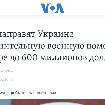
аправят Украине
нительную военную пом
ре до 600 миллионов дол
ап Ярыш
23 10:16
ься
Смотреть комментарии