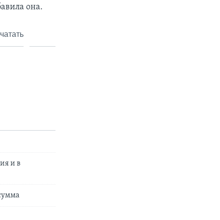
бавила она.
чатать
ия и в
 сумма