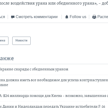
осле воздействия урана или обедненного урана», – до
ься
Смотреть комментарии
Follow us
Распе
ина
Новости
также
Украине снаряды с обедненным ураном
на должна иметь все необходимое для успеха контрнаступлен
плане
: $24 миллиарда помощи для Киева – возможно, завышенная
 Дании и Нидерландам передать Украине истребители F-16