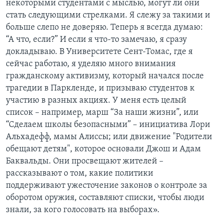
некоторыми студентами с мыслью, могут ли они
стать следующими стрелками. Я слежу за такими и
больше слепо не доверяю. Теперь я всегда думаю:
“А что, если?” И если я что-то замечаю, я сразу
докладываю. В Университете Сент-Томас, где я
сейчас работаю, я уделяю много внимания
гражданскому активизму, который начался после
трагедии в Паркленде, и призываю студентов к
участию в разных акциях. У меня есть целый
список – например, марш “За наши жизни”, или
“Сделаем школы безопасными” – инициатива Лори
Альхадефф, мамы Алиссы; или движение "Родители
обещают детям", которое основали Джош и Адам
Баквальды. Они просвещают жителей –
рассказывают о том, какие политики
поддерживают ужесточение законов о контроле за
оборотом оружия, составляют списки, чтобы люди
знали, за кого голосовать на выборах».