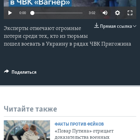
Learning English
0:00
3:02
Прямая ссылка
СОЦИАЛЬНЫЕ СЕТИ
Эксперты отмечают огромные
потери среди тех, кто из тюрьмы
пошел воевать в Украину в рядах ЧВК Пригожина
Языки
Поделиться
Читайте также
ФАКТЫ ПРОТИВ ФЕЙКОВ
«Повар Путина» отрицает
доказательства военных