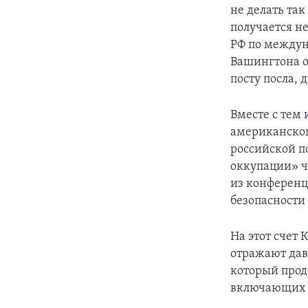
не делать так
получается не
РФ по междун
Вашингтона о
посту посла, 
Вместе с тем
американског
российской п
оккупации» ч
из конференц
безопасности
На этот счет
отражают да
который прод
включающих 