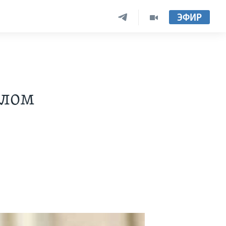
ЭФИР
слом