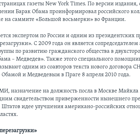
страницах газеты New York Times. По версии издания, 
ении Барак Обама проинформировал российского кол
е на саммите «Большой восьмерки» во Франции.
ется экспертом по России и одним из президентских 
резагрузки». С 2009 года он является сопредседателем
руппы по развитию гражданского общества в двухстор
ама – Медведев». Также этого специального помощни
азывают одним из соавторов текста нового договора СН
 Обамой и Медведевым в Праге 8 апреля 2010 года.
И, назначение на должность посла в Москве Майкла
дним свидетельством приверженности нынешнего пр
 Штатов идее улучшения американо-российских отно
ластях.
перезагрузки»