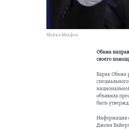
Майкл Макфол
Обама направ
своего помощ
Барак Обама 
специального
национальной 
объявила пре
быть утвержд
Информация о
Джона Байерл