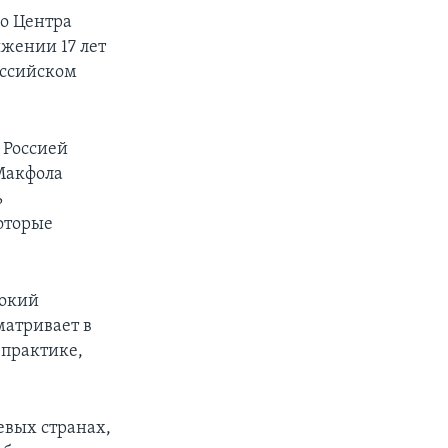
го Центра
жении 17 лет
оссийском
 Россией
Макфола
ь
оторые
сокий
матривает в
 практике,
евых странах,