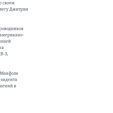
о своем
легу Дмитрия
проводников
 американо-
онней
ка
В-3,
 Макфола
езидента
шений в