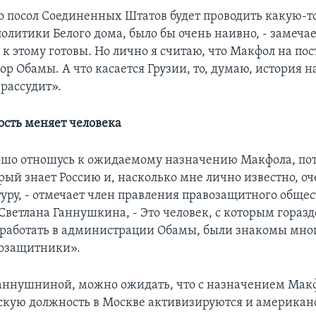
о посол Соединенных Штатов будет проводить какую-то
политики Белого дома, было бы очень наивно, - замеча
 к этому готовы. Но лично я считаю, что Макфол на пост
р Обамы. А что касается Грузии, то, думаю, история н
рассудит».
сть меняет человека
ошо отношусь к ожидаемому назначению Макфола, пото
рый знает Россию и, насколько мне лично известно, о
туру, - отмечает член правления правозащитного общес
ветлана Ганнушкина, - Это человек, с которым горазд
 работать в администрации Обамы, были знакомы мн
возащитники».
ннушниной, можно ожидать, что с назначением Мак
кую должность в Москве активизируются и американ