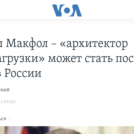
 Макфол – «архитектор
агрузки» может стать по
 России
ский
11 03:00
ься