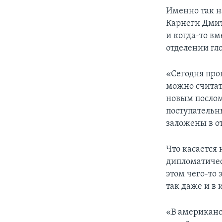
Именно так н
Карнеги Дмит
и когда-то вм
отделении гл
«Сегодня про
можно считат
новым послом 
поступательн
заложены в о
Что касается
дипломатичес
этом чего-то
так даже и в
«В американс