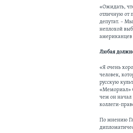
«Ожидать, чт
отличную от 
депутат. – Мы
неплохой выбо
американцев 
Любая должно
«Я очень хор
человек, кото
русскую куль
«Мемориал» С
чем он начал
коллеги-пра
По мнению Га
дипломатичес