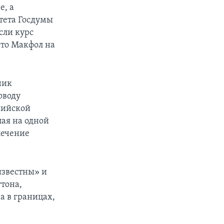
е, а
итета Госдумы
сли курс
 то Макфол на
ник
оводу
сийской
пая на одной
печение
известны» и
тона,
а в границах,