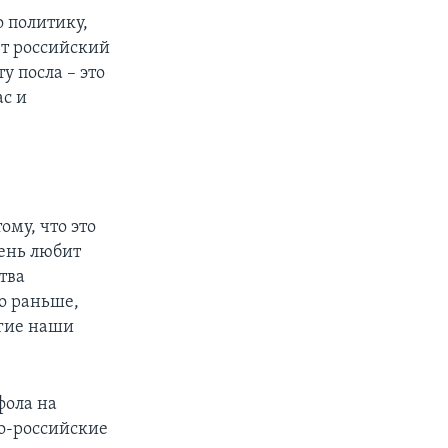
 политику,
ет российский
у посла – это
ас и
му, что это
чень любит
тва
о раньше,
огие наши
фола на
о-российские