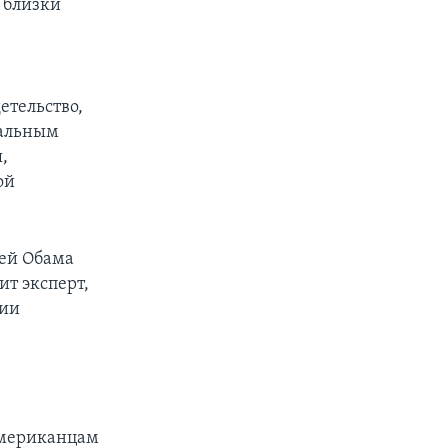
 близки
етельство,
ральным
,
ой
ией Обама
ит эксперт,
ции
американцам