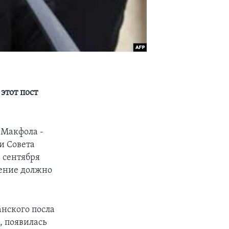
этот пост
 Макфола -
и Совета
4 сентября
шение должно
нского посла
, появилась