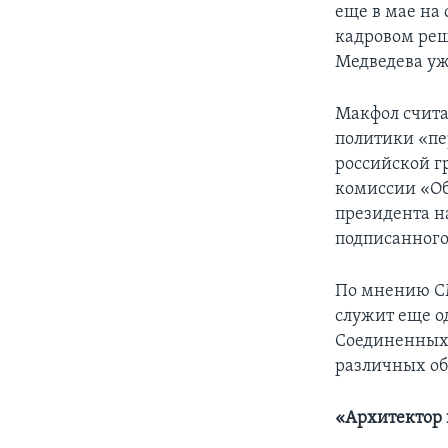
еще в мае на 
кадровом реш
Медведева уж
Макфол счита
политики «пе
российской г
комиссии «Об
президента н
подписанного
По мнению СМ
служит еще о
Соединенных
различных об
«Архитектор 