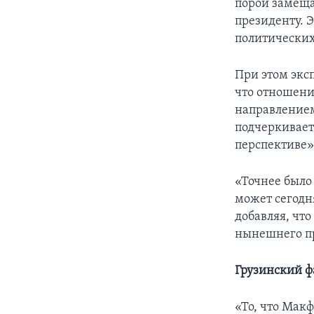
порой замеща
президенту. 
политических
При этом эксп
что отношени
направлением
подчеркивает
перспективе»
«Точнее было
может сегодня
добавляя, чт
нынешнего пр
Грузинский ф
«То, что Мак