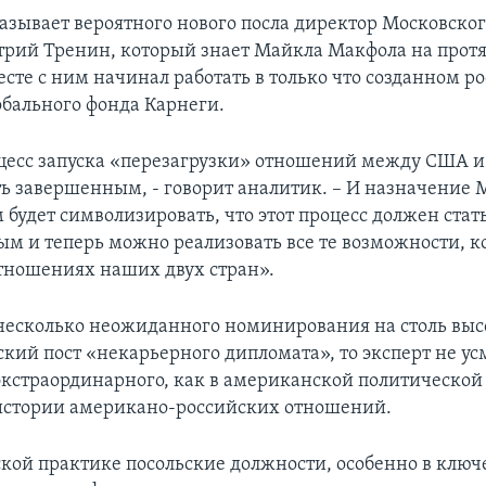
азывает вероятного нового посла директор Московско
рий Тренин, который знает Майкла Макфола на протя
есте с ним начинал работать в только что созданном р
обального фонда Карнеги.
цесс запуска «перезагрузки» отношений между США и
ь завершенным, - говорит аналитик. – И назначение 
будет символизировать, что этот процесс должен стат
ым и теперь можно реализовать все те возможности, к
тношениях наших двух стран».
 несколько неожиданного номинирования на столь вы
кий пост «некарьерного дипломата», то эксперт не ус
 экстраординарного, как в американской политической
 истории американо-российских отношений.
кой практике посольские должности, особенно в ключ