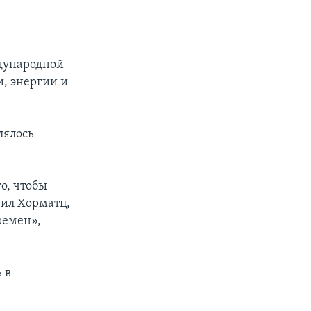
ждународной
, энергии и
лялось
о, чтобы
вил Хорматц,
ремен»,
 в