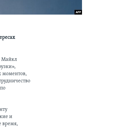
тересах
и Майкл
рузки»,
х моментов,
отрудничество
 по
нту
кие и
е время,