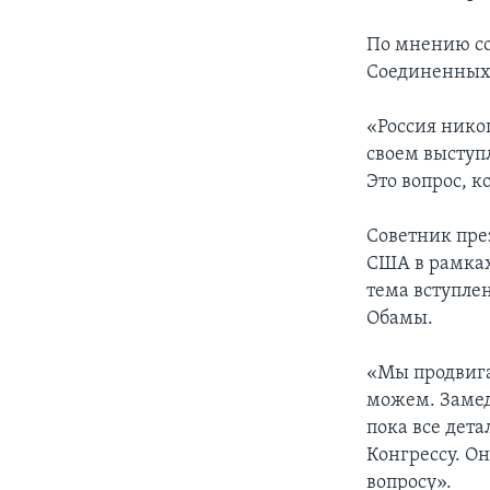
По мнению со
Соединенных
«Россия нико
своем выступ
Это вопрос, 
Советник пре
США в рамках
тема вступле
Обамы.
«Мы продвига
можем. Замедл
пока все дета
Конгрессу. Он
вопросу».