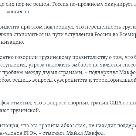
 до сих пор не решен, Россия по-прежнему оккупирует
– заявил он.
зидента при этом подчеркнул, что нерешенность груз
олжна становиться на пути вступления России во Всем
анизацию.
атно говорили грузинскому правительству о том, что
вступления, угроза наложить эмбарго не является спо
 проблем между двумя странами, – подчеркнул Макфол
собом решить вопросы суверенитета и территориально
.
фол отметил, что в вопросе спорных границ США гран
тают грузинской.
ляющая, что эта граница абхазская, не находит подде
ан-членов ВТО», – отмечает Майкл Макфол.