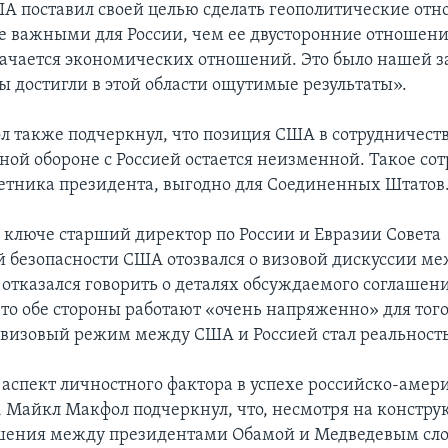
А поставил своей целью сделать геополитические о
ее важными для России, чем ее двусторонние отношени
качается экономических отношений. Это было нашей за
ы достигли в этой области ощутимые результаты».
 также подчеркнул, что позиция США в сотрудничеств
ной обороне с Россией остается неизменной. Такое сот
ветника президента, выгодно для Соединенных Штатов
 ключе старший директор по России и Евразии Совета
 безопасности США отозвался о визовой дискуссии м
 отказался говорить о деталях обсуждаемого соглашени
что обе стороны работают «очень напряженно» для того
визовый режим между США и Россией стал реальност
аспект личностного фактора в успехе российско-амер
, Майкл Макфол подчеркнул, что, несмотря на констр
шения между президентами Обамой и Медведевым сл