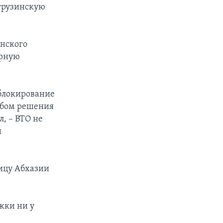
 грузинскую
инского
ирную
 блокирование
собом решения
, – ВТО не
й
ицу Абхазии
ржки ни у