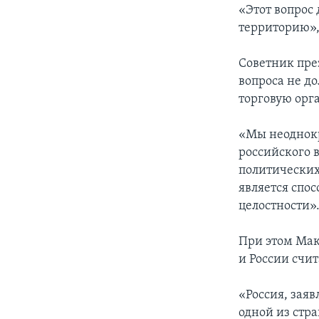
«Этот вопрос
территорию», 
Советник пре
вопроса не д
торговую орг
«Мы неоднокр
российского 
политических
является спо
целостности»
При этом Мак
и России счи
«Россия, заяв
одной из стр