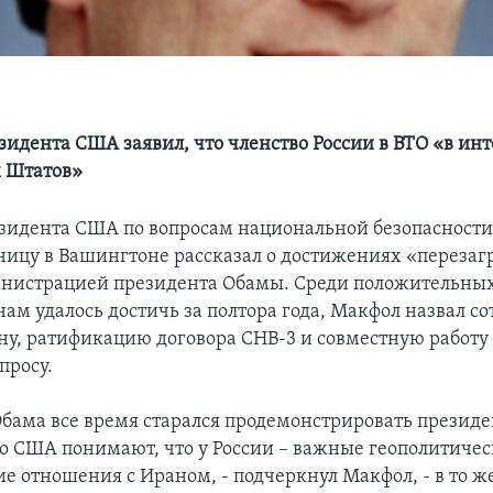
зидента США заявил, что членство России в ВТО «в ин
 Штатов»
зидента США по вопросам национальной безопасност
ницу в Вашингтоне рассказал о достижениях «перезаг
нистрацией президента Обамы. Среди положительны
ам удалось достичь за полтора года, Макфол назвал с
ну, ратификацию договора СНВ-3 и совместную работу
просу.
бама все время старался продемонстрировать президе
то США понимают, что у России – важные геополитичес
е отношения с Ираном, - подчеркнул Макфол, - в то ж