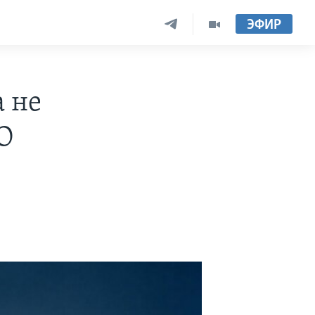
ЭФИР
 не
ТО