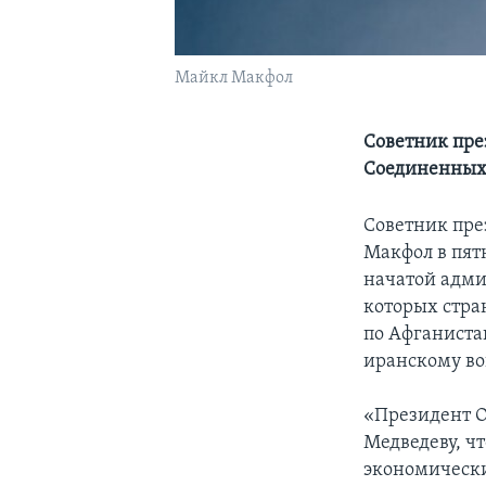
Майкл Макфол
Советник пре
Соединенных
Советник пре
Макфол в пят
начатой адми
которых стран
по Афганиста
иранскому во
«Президент О
Медведеву, ч
экономически