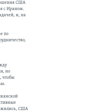
тношения США
я с Ираном.
дачей, и, на
е по
рудничество,
.
ежду
я, но
, чтобы
ью.
иканской
уктивные
ожились, США