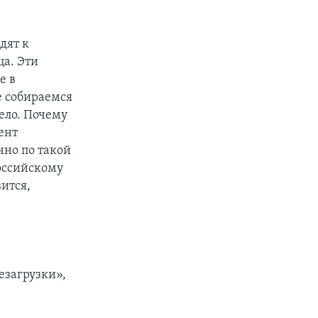
дят к
ца. Эти
е в
е собираемся
ело. Почему
ент
нно по такой
оссийскому
ится,
езагрузки»,