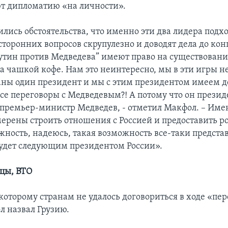
т дипломатию «на личности».
лись обстоятельства, что именно эти два лидера подхо
торонних вопросов скрупулезно и доводят дела до кон
утин против Медведева” имеют право на существовани
а чашкой кофе. Нам это неинтересно, мы в эти игры н
раны один президент и мы с этим президентом имеем д
все переговоры с Медведевым?! А потому что он презид
 премьер-министр Медведев, - отметил Макфол. – Име
ерены строить отношения с Россией и предоставить р
жность, надеюсь, такая возможность все-таки представ
будет следующим президентом России».
ицы, ВТО
которому странам не удалось договориться в ходе «пер
 назвал Грузию.