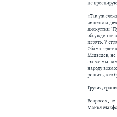
не проецирую
«Так уж сложи
решению двус
дискуссии “П
обсуждении з
играть. У ст
Обама ведет 
Медведев, не
схеме мы нам
народу возмо
решить, кто 
Грузия, гран
Вопросом, по 
Майкл Макфол