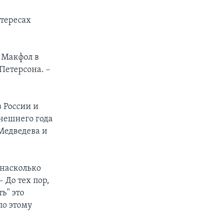
тересах
л Макфол в
Петерсона. –
 России и
нешнего года
Медведева и
 насколько
 До тех пор,
ь" это
по этому