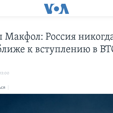
 Макфол: Россия никогда
ближе к вступлению в В
о
 03:00
ься