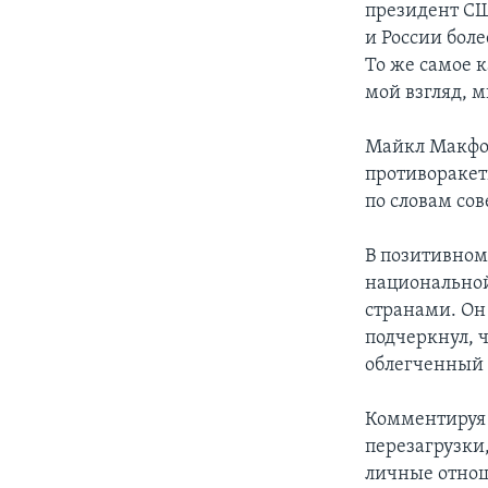
президент СШ
и России бол
То же самое 
мой взгляд, м
Майкл Макфол
противоракет
по словам со
В позитивном
национальной
странами. Он
подчеркнул, 
облегченный 
Комментируя 
перезагрузки
личные отно