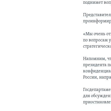
поднимет воп
Представител
проинформиро
«Мы очень отк
по вопросам 
стратегическо
Напомним, чт
президента п
конфиденциа
России, напр
Госдепартамен
для обсужден
приостановле