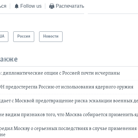
ься
Follow us
Распечатать
ША
Россия
Новости
также
: дипломатические опции с Россией почти исчерпаны
Н предостерегла Россию от использования ядерного оружия
ждает с Москвой предотвращение риска эскалации военных д
не видим признаков того, что Москва собирается применить 
едил Москву о серьезных последствиях в случае применения
ине