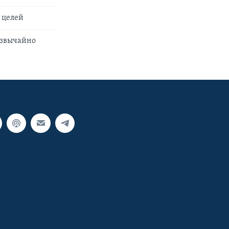
 целей
езвычайно