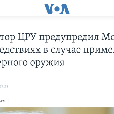
тор ЦРУ предупредил М
ледствиях в случае прим
ерного оружия
17:28
ься