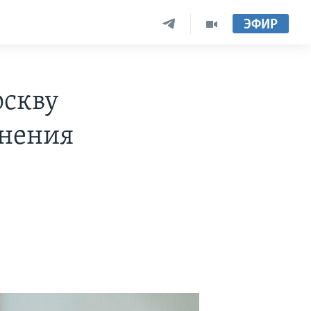
ЭФИР
оскву
енения