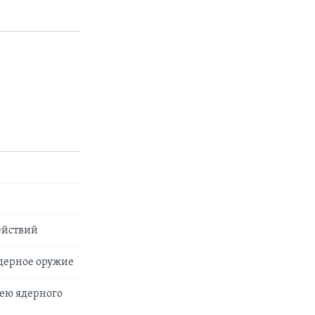
ействий
ядерное оружие
 ею ядерного