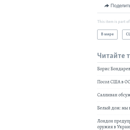
Поделит
This item is part of
В мире
С
Читайте 
Борис Бондарев
Посол США в ОО
Салливан обсу
Белый дом: мы 
Лондон предупр
оружия в Укра