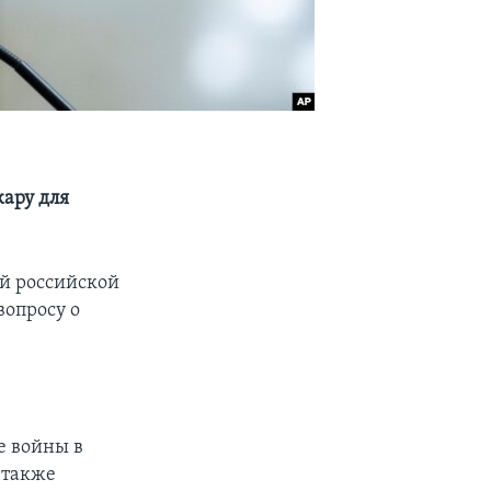
кару для
ой российской
вопросу о
е войны в
 также