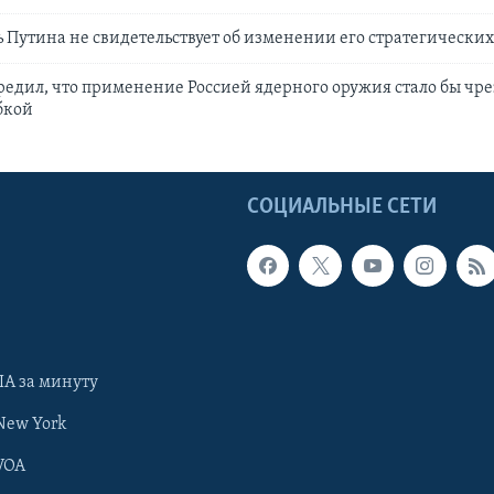
ь Путина не свидетельствует об изменении его стратегических
едил, что применение Россией ядерного оружия стало бы чр
бкой
Ы
СОЦИАЛЬНЫЕ СЕТИ
А за минуту
New York
VOA