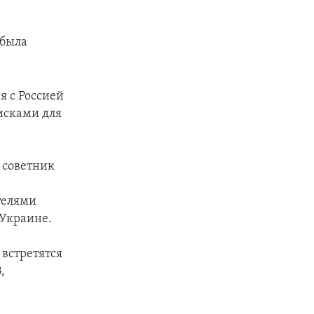
 была
я с Россией
исками для
 советник
телями
 Украине.
 встретятся
,