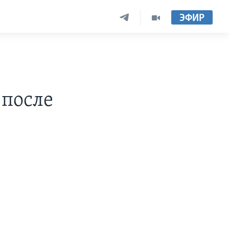
ЭФИР
 после