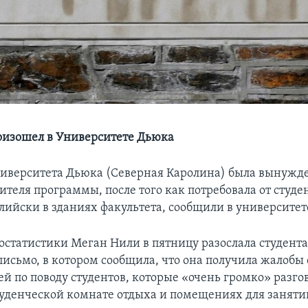
изошел в Университете Дьюка
иверситета Дьюка (Северная Каролина) была вынужде
ителя программы, после того как потребовала от студе
лийски в зданиях факультета, сообщили в университет
остатистики Меган Нили в пятницу разослала студент
письмо, в котором сообщила, что она получила жалобы 
ей по поводу студентов, которые «очень громко» разго
туденческой комнате отдыха и помещениях для заняти