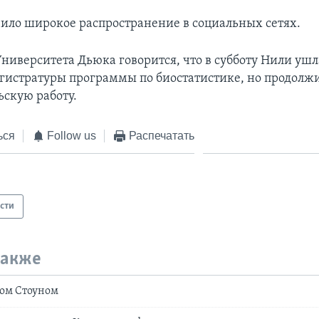
ило широкое распространение в социальных сетях.
ниверситета Дьюка говорится, что в субботу Нили ушла
гистратуры программы по биостатистике, но продолж
ьскую работу.
ься
Follow us
Распечатать
сти
также
ром Стоуном