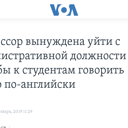
ссор вынуждена уйти с
истративной должности
бы к студентам говорить
о по-английски
варь, 2019 11:29
ься