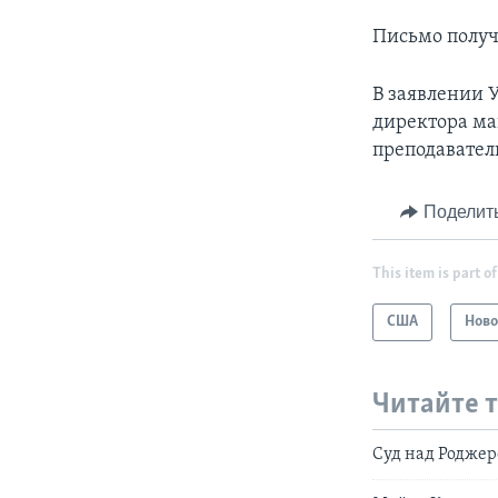
Письмо получ
В заявлении У
директора ма
преподавател
Поделит
This item is part of
США
Ново
Читайте 
Суд над Родже