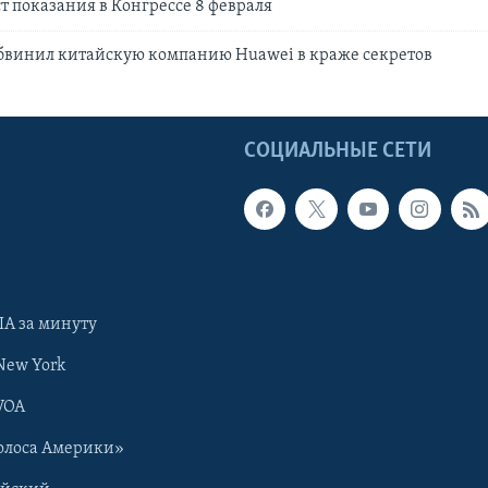
т показания в Конгрессе 8 февраля
винил китайскую компанию Huawei в краже секретов
Ы
СОЦИАЛЬНЫЕ СЕТИ
А за минуту
New York
VOA
олоса Америки»