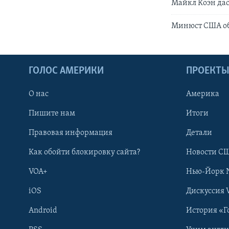
Майкл Коэн дас
Минюст США об
ГОЛОС АМЕРИКИ
ПРОЕКТ
О нас
Америка
Пишите нам
Итоги
Правовая информация
Детали
Как обойти блокировку сайта?
Новости СШ
VOA+
Нью-Йорк 
iOS
Дискуссия 
Android
История «Г