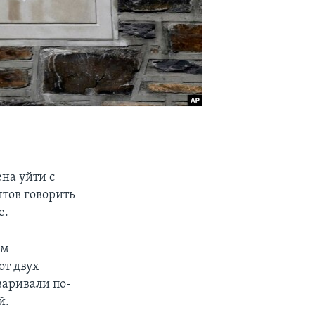
на уйти с
нтов говорить
е.
ам
от двух
варивали по-
й.