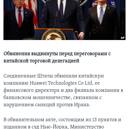
Learning English
СОЦИАЛЬНЫЕ СЕТИ
Языки
Обвинения выдвинуты перед переговорами с
китайской торговой делегацией
Соединенные Штаты обвинили китайскую
компанию Huawei Technologies Co Ltd, ее
финансового директора и два филиала компании в
банковском мошенничестве, связанном с
нарушением санкций против Ирана.
В обвинительном акте, состоящим из 13 пунктов и
поданном в суд Нью-Йорка, Министерство