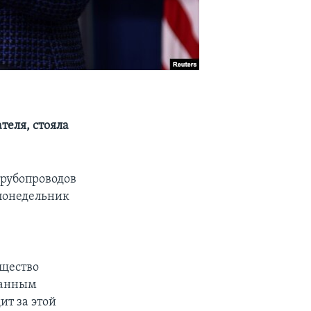
теля, стояла
трубопроводов
 понедельник
бщество
ранным
ит за этой