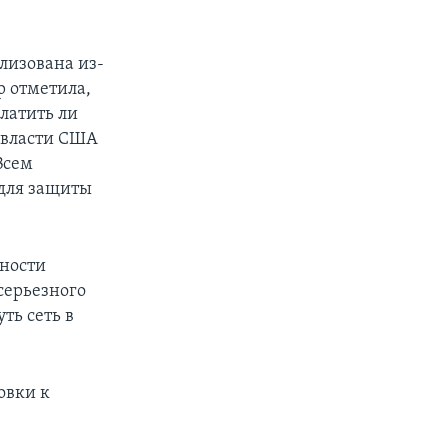
лизована из-
р отметила,
платить ли
о власти США
Всем
 для защиты
сности
 серьезного
ть сеть в
овки к