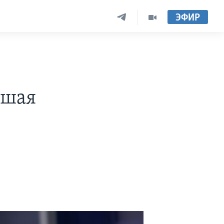
ЭФИР
вшая