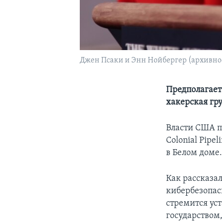
Джен Псаки и Энн Нойбергер (архивно
Предполагает
хакерская гр
Власти США п
Colonial Pipe
в Белом доме
Как рассказа
кибербезопас
стремится ус
государством,