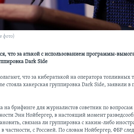
е фото)
ся, что за атакой с использованием программы-вымога
уппировка Dark Side
олагают, что за кибератакой на оператора топливных 
line стояла хакерская группировка Dark Side, заявили в
.
ла на брифинге для журналистов советник по вопросам
ности Энн Нойбергер, в настоящий момент разведсоо
тановить, связана ли группировка с каким-либо иност
 в частности, с Россией. По словам Нойбергер, ФБР след