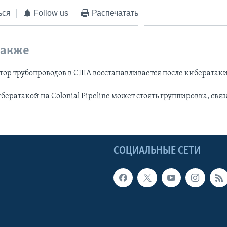
ься
Follow us
Распечатать
также
ор трубопроводов в США восстанавливается после кибератак
бератакой на Colonial Pipeline может стоять группировка, свя
Ы
СОЦИАЛЬНЫЕ СЕТИ