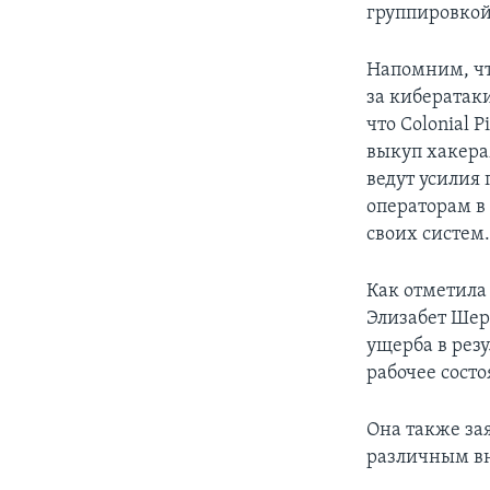
группировкой
Напомним, чт
за кибератак
что Colonial 
выкуп хакера
ведут усилия
операторам в
своих систем
Как отметила
Элизабет Шерв
ущерба в рез
рабочее состо
Она также за
различным в