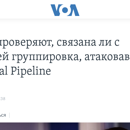
роверяют, связана ли с
ей группировка, атакова
al Pipeline
:38
ься