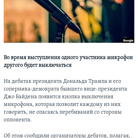
Learning English
СОЦИАЛЬНЫЕ СЕТИ
Языки
Во время выступления одного участника микрофон
другого будет выключаться
На дебатах президента Дональда Трампа и его
соперника-демократа бывшего вице-президента
Джо Байдена появится кнопка выключения
микрофона, которая позволит каждому из них
говорить, не опасаясь перебиваний со стороны
оппонента.
Об этом сообщили организаторы дебатов, полагая,