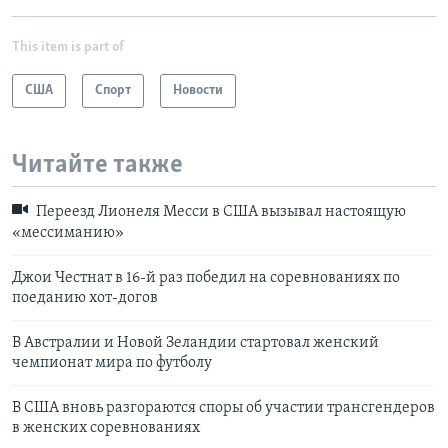
This item is part of
США
Спорт
Новости
Читайте также
Переезд Лионеля Месси в США вызывал настоящую
«мессиманию»
Джои Честнат в 16-й раз победил на соревнованиях по
поеданию хот-догов
В Австралии и Новой Зеландии стартовал женский
чемпионат мира по футболу
В США вновь разгораются споры об участии трансгендеров
в женских соревнованиях