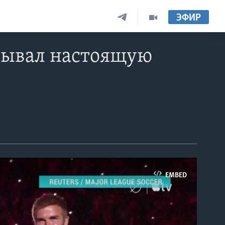
ЭФИР
зывал настоящую
EMBED