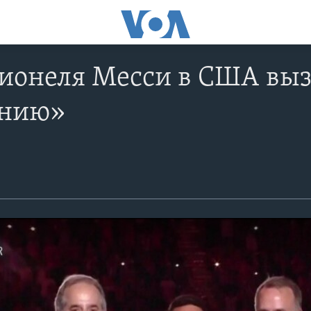
Лионеля Месси в США вы
анию»