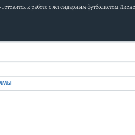
готовится к работе с легендарным футболистом Лион
Ы
АММЫ