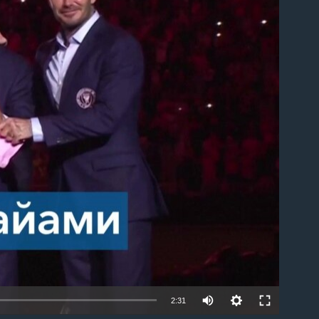
able
2:31