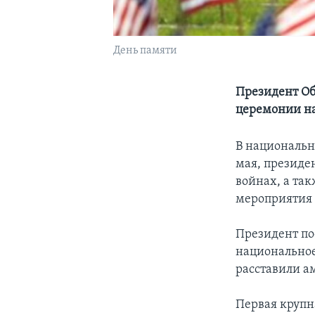
День памяти
Президент Оба
церемонии н
В национальн
мая, президе
войнах, а та
мероприятия 
Президент по
национальное
расставили а
Первая крупн