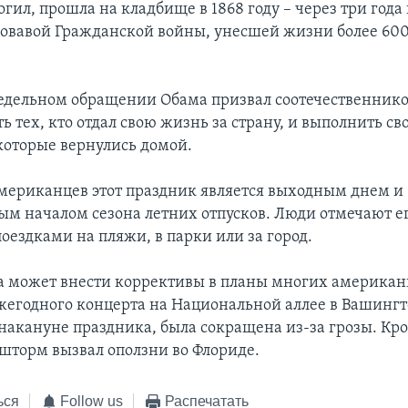
ил, прошла на кладбище в 1868 году – через три года 
овавой Гражданской войны, унесшей жизни более 600
едельном обращении Обама призвал соотечественников
ь тех, кто отдал свою жизнь за страну, и выполнить св
которые вернулись домой.
мериканцев этот праздник является выходным днем и
м началом сезона летних отпусков. Люди отмечают е
оездками на пляжи, в парки или за город.
а может внести коррективы в планы многих американ
егодного концерта на Национальной аллее в Вашингт
накануне праздника, была сокращена из-за грозы. Кро
шторм вызвал оползни во Флориде.
ься
Follow us
Распечатать