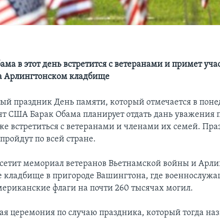
ма в этот день встретится с ветеранами и примет уча
а Арлингтонском кладбище
ый праздник День памяти, который отмечается в поне
нт США Барак Обама планирует отдать дань уважения
кже встретиться с ветеранами и членами их семей. Пр
пройдут по всей стране.
сетит мемориал ветеранов Вьетнамской войны и Арли
 кладбище в пригороде Вашингтона, где военнослуж
мериканские флаги на почти 260 тысячах могил.
ая церемония по случаю праздника, который тогда на