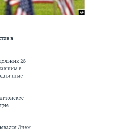
стие в
дельник 28
 павшим в
аздничные
нгтонское
ащие
зывался Днем