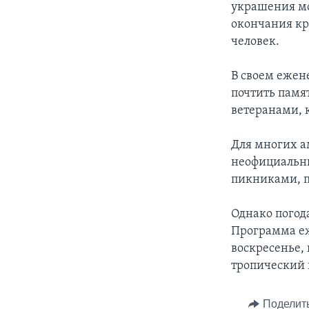
украшения мог
окончания кр
человек.
В своем ежен
почтить памят
ветеранами, 
Для многих а
неофициальны
пикниками, п
Однако погод
Программа еж
воскресенье, 
тропический 
Поделит