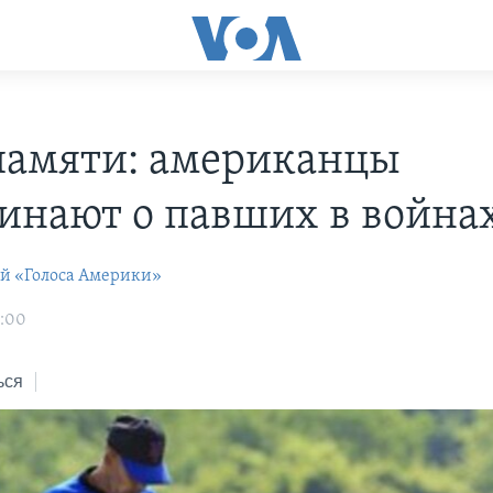
памяти: американцы
инают о павших в война
ей «Голоса Америки»
8:00
ься