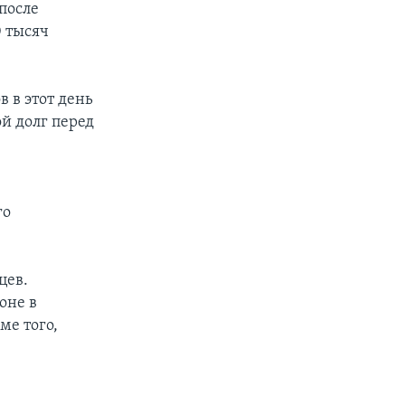
после
 тысяч
 в этот день
ой долг перед
го
цев.
оне в
ме того,