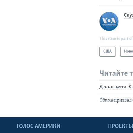
Слу
This item is part of
США
Ново
Читайте 
День памяти. К
Обама призвал 
ГОЛОС АМЕРИКИ
ПРОЕКТ