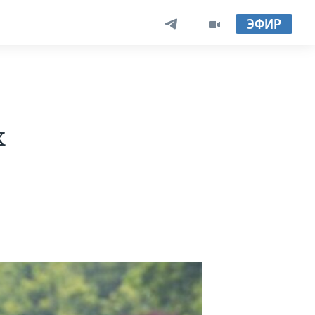
ЭФИР
х