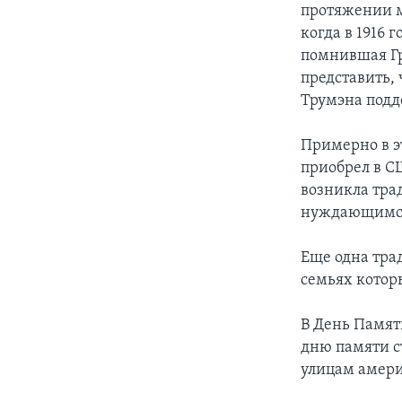
протяжении м
когда в 1916 
помнившая Гр
представить, 
Трумэна подд
Примерно в э
приобрел в С
возникла тра
нуждающимся 
Еще одна тра
семьях которы
В День Памят
дню памяти с
улицам амери