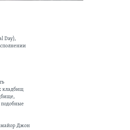
l Day),
исполнении
ть
х кладбищ
дбище,
, подобные
л-майор Джон