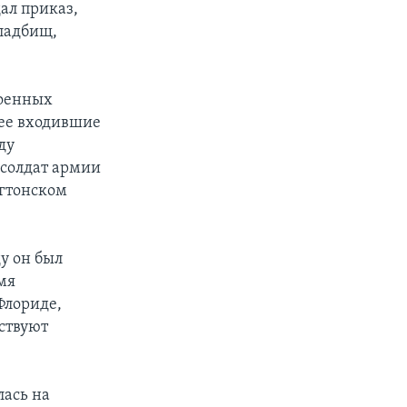
ал приказ,
ладбищ,
военных
нее входившие
ду
 солдат армии
нгтонском
у он был
мя
Флориде,
ствуют
лась на