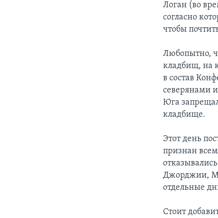
Логан (во вр
согласно кот
чтобы почтит
Любопытно, ч
кладбищ, на 
в состав Кон
северянами и
Юга запрещал
кладбище.
Этот день по
признан всем
отказывались 
Джорджии, М
отдельные дн
Стоит добави