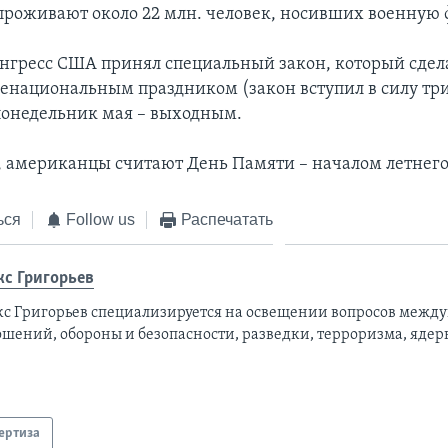
роживают около 22 млн. человек, носивших военную 
Конгресс США принял специальный закон, который сдел
енациональным праздником (закон вступил в силу три 
понедельник мая – выходным.
 американцы считают День Памяти – началом летнего
ься
Follow us
Распечатать
кс Григорьев
кс Григорьев специализируется на освещении вопросов межд
ошений, обороны и безопасности, разведки, терроризма, ядер
ертиза