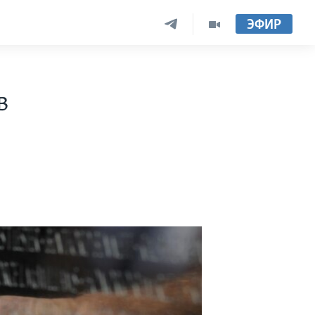
ЭФИР
в