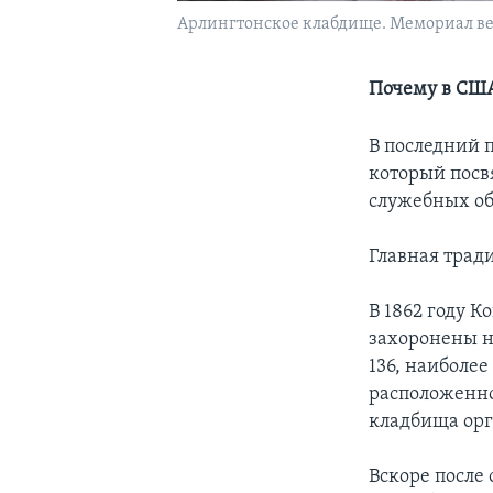
Арлингтонское клабдище. Мемориал ве
Почему в США
В последний 
который пос
служебных об
Главная трад
В 1862 году К
захоронены н
136, наиболе
расположенно
кладбища орг
Вскоре после