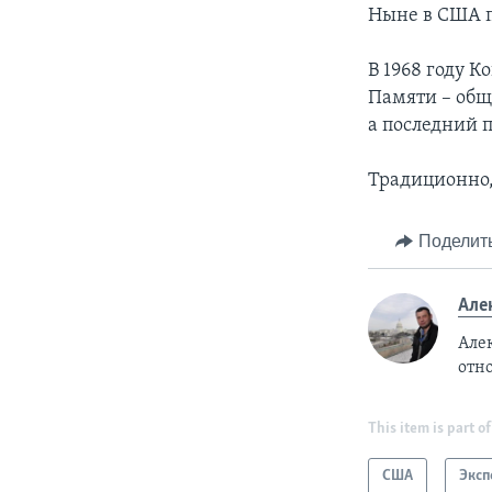
Ныне в США п
В 1968 году 
Памяти – общ
а последний 
Традиционно,
Поделит
Але
Але
отн
This item is part of
США
Эксп