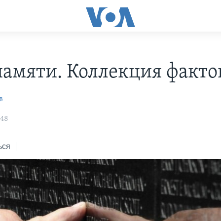
памяти. Коллекция факто
в
:48
ься