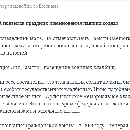
теранам войны во Вьетнаме.
 появился праздник поминовения павших солдат
понедельник мая США отмечают День Памяти (Memoria
вящен памяти американских военных, погибших при 
язанностей.
иция Дня Памяти - посещение военных кладбищ.
онгресс постановил, что тела павших солдат должны бы
а особых государственных кладбищах. Ныне подобны
е известное из них – Арлингтонское мемориальное кла
е вблизи от Вашингтона. Кроме федеральных властей
анизовывают и отдельные штаты.
 окончания Гражданской войны – в 1868 году – генера