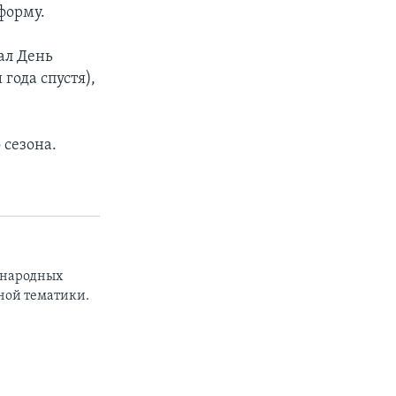
форму.
ал День
года спустя),
 сезона.
ународных
ной тематики.