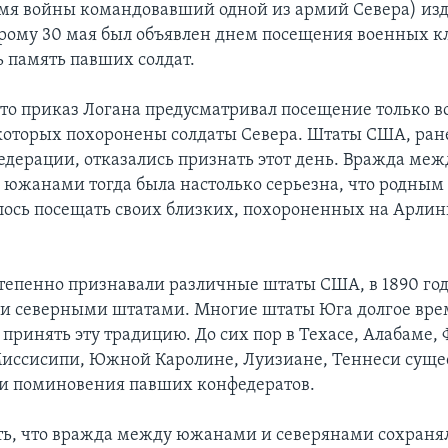
емя войны командовавший одной из армий Севера) изд
орому 30 мая был объявлен днем посещения военных к
ь память павших солдат.
то приказ Логана предусматривал посещение только 
которых похоронены солдаты Севера. Штаты США, ра
федерации, отказались признать этот день. Вражда меж
 южанами тогда была настолько серьезна, что родным
ось посещать своих близких, похороненных на Арли
степенно признавали различные штаты США, в 1890 год
и северными штатами. Многие штаты Юга долгое вре
принять эту традицию. До сих пор в Техасе, Алабаме, 
иссисипи, Южной Каролине, Луизиане, Теннеси суще
и поминовения павших конфедератов.
ть, что вражда между южанами и северянами сохраня