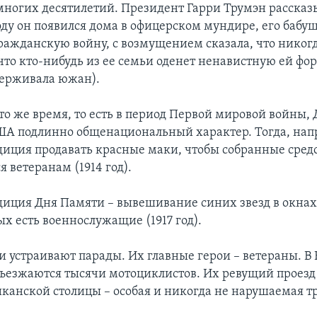
ногих десятилетий. Президент Гарри Трумэн рассказы
году он появился дома в офицерском мундире, его бабу
ажданскую войну, с возмущением сказала, что никогд
что кто-нибудь из ее семьи оденет ненавистную ей фо
ерживала южан).
то же время, то есть в период Первой мировой войны,
ША подлинно общенациональный характер. Тогда, нап
диция продавать красные маки, чтобы собранные средс
ветеранам (1914 год).
диция Дня Памяти – вывешивание синих звезд в окнах
х есть военнослужащие (1917 год).
и устраивают парады. Их главные герои – ветераны. В
ъезжаются тысячи мотоциклистов. Их ревущий проезд
канской столицы – особая и никогда не нарушаемая т