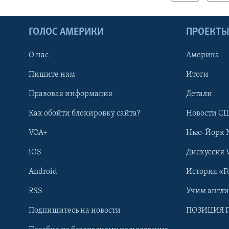
ГОЛОС АМЕРИКИ
ПРОЕКТ
О нас
Америка
Пишите нам
Итоги
Правовая информация
Детали
Как обойти блокировку сайта?
Новости СШ
VOA+
Нью-Йорк 
iOS
Дискуссия 
Android
История «Г
RSS
Учим англ
Learning English
Подпишитесь на новости
ПОЗИЦИЯ 