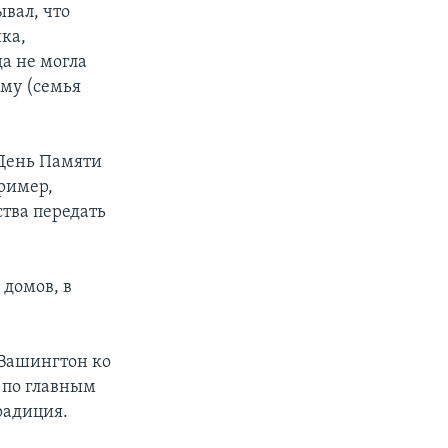
вал, что
шка,
а не могла
рму (семья
 День Памяти
ример,
тва передать
 домов, в
 Вашингтон ко
 по главным
радиция.