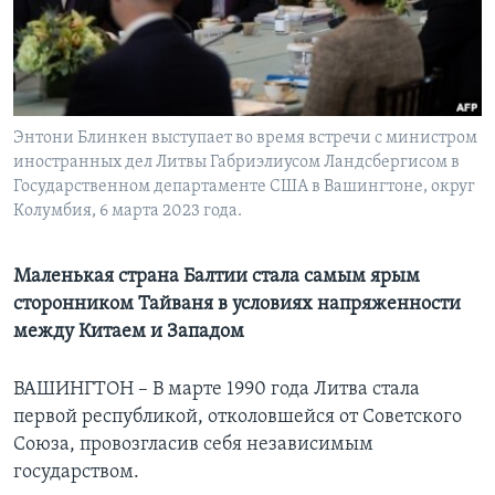
Learning English
СОЦИАЛЬНЫЕ СЕТИ
Энтони Блинкен выступает во время встречи с министром
иностранных дел Литвы Габриэлиусом Ландсбергисом в
Государственном департаменте США в Вашингтоне, округ
Языки
Колумбия, 6 марта 2023 года.
Маленькая страна Балтии стала самым ярым
сторонником Тайваня в условиях напряженности
между Китаем и Западом
ВАШИНГТОН – В марте 1990 года Литва стала
первой республикой, отколовшейся от Советского
Союза, провозгласив себя независимым
государством.