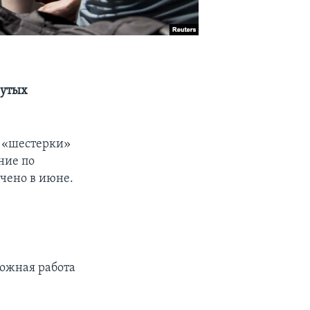
нутых
в «шестерки»
ние по
чено в июне.
ложная работа