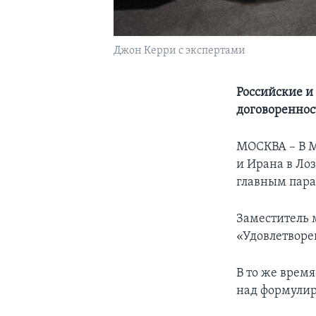
Джон Керри с экспертами
Российские и
договореннос
МОСКВА – В М
и Ирана в Лоз
главным пара
Заместитель 
«Удовлетворен
В то же врем
над формули