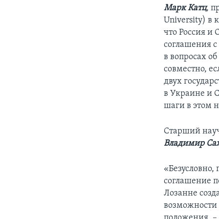
Марк Катц
, 
University) в
что Россия и
соглашения с
в вопросах о
совместно, е
двух государс
в Украине и 
шаги в этом 
Старший науч
Владимир Са
«Безусловно, 
соглашение п
Лозанне созд
возможности 
положения, – 