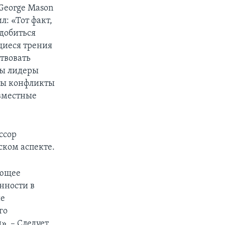
George Mason
л: «Тот факт,
 добиться
щиеся трения
твовать
бы лидеры
обы конфликты
овместные
ссор
ском аспекте.
лющее
нности в
ые
го
». – Следует