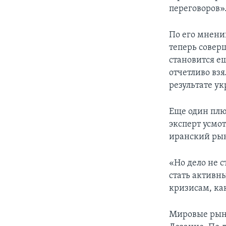
переговоров»
По его мнени
теперь совер
становится е
отчетливо вз
результате у
Еще один плю
эксперт усмо
иранский ры
«Но дело не с
стать активн
кризисам, ка
Мировые рынк