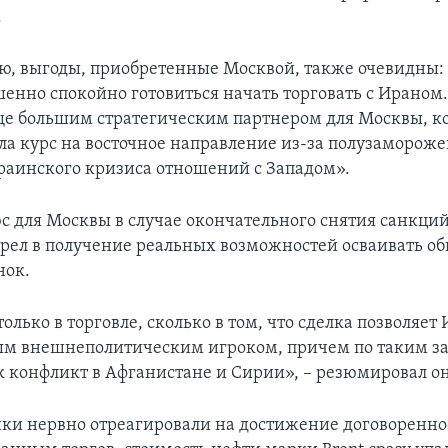
.
ю, выгоды, приобретенные Москвой, также очевидны:
шенно спокойно готовиться начать торговать с Ираном.
ще большим стратегическим партнером для Москвы, к
яла курс на восточное направление из-за полузаморож
краинского кризиса отношений с Западом».
с для Москвы в случае окончательного снятия санкций
трел в получение реальных возможностей осваивать 
нок.
только в торговле, сколько в том, что сделка позволяет
ым внешнеполитическим игроком, причем по таким з
к конфликт в Афганистане и Сирии», – резюмировал он
и нервно отреагировали на достижение договоренно