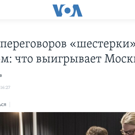
 переговоров «шестерки»
м: что выигрывает Моск
в
16:27
ься