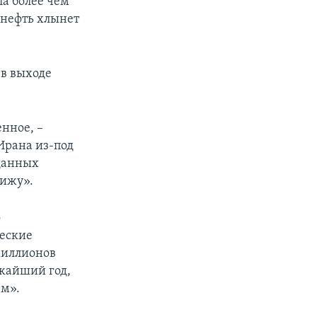
ла более чем
 нефть хлынет
 в выходе
нное, –
Ирана из-под
еданных
вижу».
о
ческие
 миллионов
ижайший год,
ем».