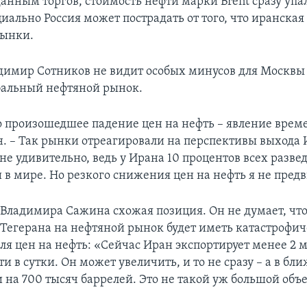
анным торгов, стоимость нефти марки Brent сразу упа
иально Россия может пострадать от того, что иранская
рынки.
димир Сотников не видит особых минусов для Москвы
бальный нефтяной рынок.
о произошедшее падение цен на нефть – явление време
н. – Так рынки отреагировали на перспективы выхода 
не удивительно, ведь у Ирана 10 процентов всех разв
и в мире. Но резкого снижения цен на нефть я не пред
 Владимира Сажина схожая позиция. Он не думает, чт
Тегерана на нефтяной рынок будет иметь катастрофи
для цен на нефть: «Сейчас Иран экспортирует менее 2
и в сутки. Он может увеличить, и то не сразу – а в бл
 на 700 тысяч баррелей. Это не такой уж большой объ