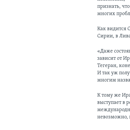
признать, чт
многих пробл
Как видится С
Сирии, в Лив
«Даже состоя
зависит от Ир
Тегеран, коне
И так уж полу
многим назва
К тому же Ир
выступает в р
международны
невозможно, н