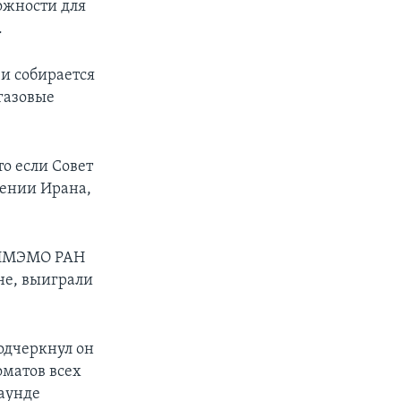
можности для
.
 и собирается
егазовые
то если Совет
шении Ирана,
 ИМЭМО РАН
нне, выиграли
одчеркнул он
оматов всех
аунде