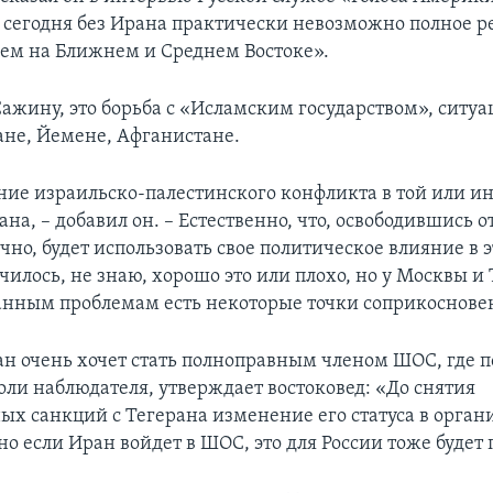
о сегодня без Ирана практически невозможно полное 
ем на Ближнем и Среднем Востоке».
ажину, это борьба с «Исламским государством», ситуа
ане, Йемене, Афганистане.
ние израильско-палестинского конфликта в той или и
ана, – добавил он. – Естественно, что, освободившись о
чно, будет использовать свое политическое влияние в 
чилось, не знаю, хорошо это или плохо, но у Москвы и
нным проблемам есть некоторые точки соприкоснове
ан очень хочет стать полноправным членом ШОС, где п
оли наблюдателя, утверждает востоковед: «До снятия
х санкций с Тегерана изменение его статуса в орган
о если Иран войдет в ШОС, это для России тоже будет