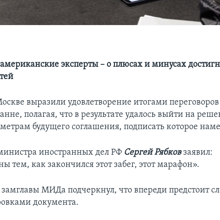
 американские эксперты – о плюсах и минусах достиг
тей
оскве выразили удовлетворение итогами переговоро
анне, полагая, что в результате удалось выйти на реше
метрам будущего соглашения, подписать которое наме
министра иностранных дел РФ
Сергей Рябков
заявил:
ы тем, как закончился этот забег, этот марафон».
я замглавы МИДа подчеркнул, что впереди предстоит с
ровками документа.