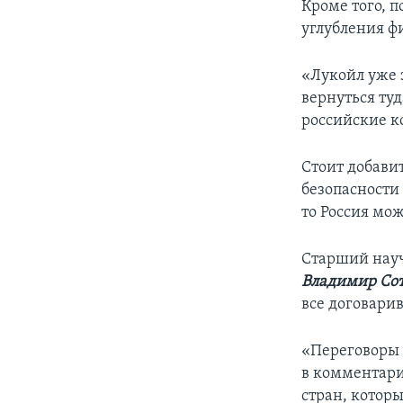
Кроме того, п
углубления ф
«Лукойл уже з
вернуться туд
российские ко
Стоит добавит
безопасности
то Россия мо
Старший нау
Владимир Со
все договари
«Переговоры 
в комментари
стран, котор