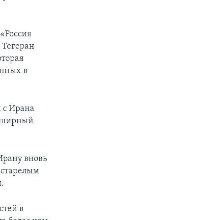
 «Россия
 Тегеран
оторая
енных в
 с Ирана
обширный
 Ирану вновь
астарелым
.
стей в