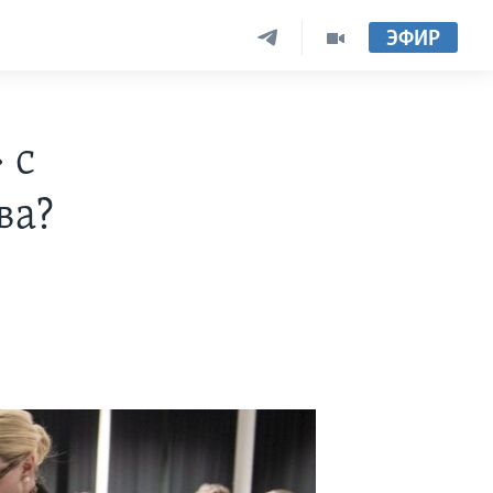
ЭФИР
 с
ва?