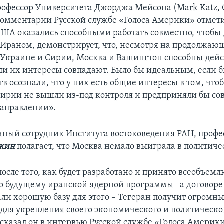
профессор Университета Джорджа Мейсона (Mark Katz, 
 комментарии Русской службе «Голоса Америки» отмети
 США оказались способными работать совместно, чтобы
 Ираном, демонстрирует, что, несмотря на продолжаю
б Украине и Сирии, Москва и Вашингтон способны дейс
сли их интересы совпадают. Было бы идеальным, если 
тв осознали, что у них есть общие интересы в том, чт
Сирии не вышли из-под контроля и предприняли бы с
направлении».
ный сотрудник Института востоковедения РАН, профе
жин
полагает, что Москва немало выиграла в политиче
после того, как будет разработано и принято всеобъем
о будущему иранской ядерной программы– а договоре
али хорошую базу для этого – Тегеран получит огромн
для укрепления своего экономического и политическо
сказал он в интервью Русской службе «Голоса Америки