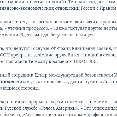
о его мнению, снятие санкций с Тегерана создаст воз
инансово-экономических отношений России с Ираном
аявил о том, что восстанавливает свои связи с Ираном
а, – уточнил профессор. – Также поступят другие нефт
мпании. Здесь выгода, безусловно, налицо».
ь, что депутат Госдумы РФ Франц Клинцевич заявил, ч
 ООН прекратит действие оружейных санкций в отно
жет поставить Тегерану комплексы ПВО С-300.
чный сотрудник Центр международной безопасности
тников
считает, что от прогресса, достигнутого в Лоза
вающиеся стороны.
закончились прорывным рамочным соглашением, – п
и Русской службе «Голоса Америки». – Это успех дипл
ые были задействованы в этом сложном марафонском р