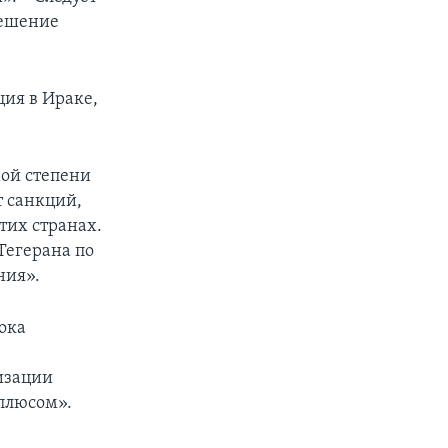
решение
ция в Ираке,
ной степени
т санкций,
этих странах.
 Тегерана по
ния».
ока
изации
 плюсом».