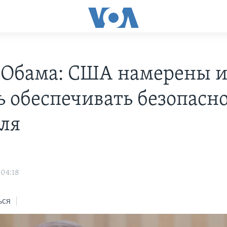
 Обама: США намерены 
ь обеспечивать безопасн
ля
 04:18
ься