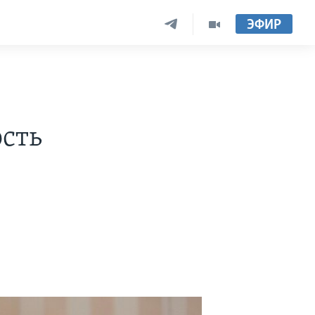
ЭФИР
и
ость