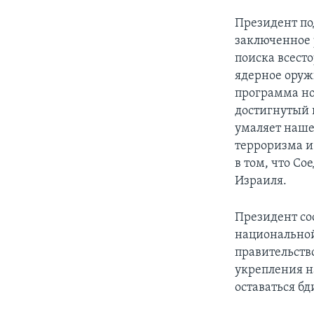
Президент по
заключенное 
поиска всест
ядерное оружи
программа но
достигнутый 
умаляет нашей
терроризма и
в том, что С
Израиля.
Президент со
национальной
правительств
укрепления н
оставаться б