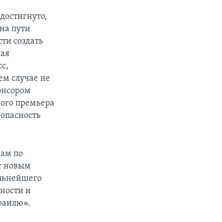
достигнуто,
на пути
ти создать
ная
с,
ем случае не
понсором
кого премьера
зопасность
кам по
с новым
альнейшего
сности и
раилю».