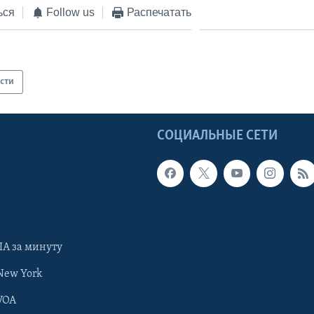
ься
Follow us
Распечатать
сти
Ы
СОЦИАЛЬНЫЕ СЕТИ
А за минуту
New York
VOA