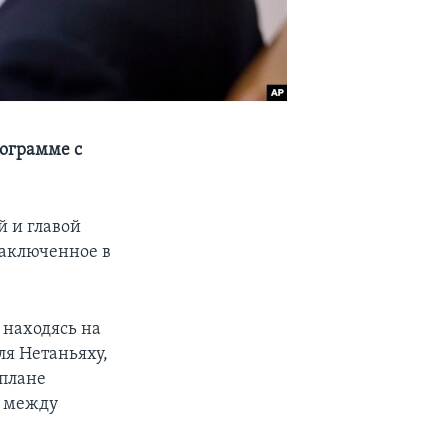
рограмме с
й и главой
заключенное в
 находясь на
ля Нетаньяху,
 плане
е между