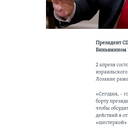
Президент СШ
Биньямином 
2 апреля сос
израильского
Лозанне рамо
«Сегодня, – г
борту презид
чтобы обсуди
действий в о
«шестеркой» 