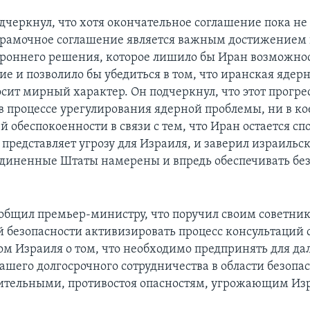
дчеркнул, что хотя окончательное соглашение пока не 
рамочное соглашение является важным достижением 
ороннего решения, которое лишило бы Иран возможнос
е и позволило бы убедиться в том, что иранская ядер
сит мирный характер. Он подчеркнул, что этот прогрес
в процессе урегулирования ядерной проблемы, ни в ко
 обеспокоенности в связи с тем, что Иран остается с
 представляет угрозу для Израиля, и заверил израильс
оединенные Штаты намерены и впредь обеспечивать бе
общил премьер-министру, что поручил своим советни
 безопасности активизировать процесс консультаций 
ом Израиля о том, что необходимо предпринять для д
ашего долгосрочного сотрудничества в области безопа
дительными, противостоя опасностям, угрожающим Из