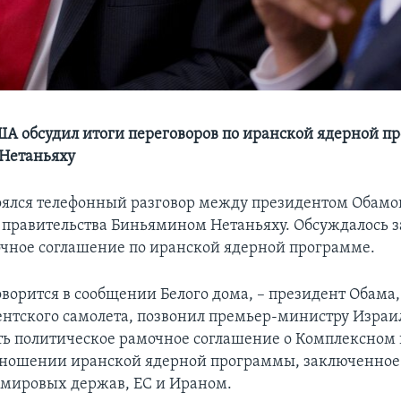
А обсудил итоги переговоров по иранской ядерной п
Нетаньяху
тоялся телефонный разговор между президентом Обамо
 правительства Биньямином Нетаньяху. Обсуждалось 
чное соглашение по иранской ядерной программе.
оворится в сообщении Белого дома, – президент Обама,
ентского самолета, позвонил премьер-министру Израи
ть политическое рамочное соглашение о Комплексном
тношении иранской ядерной программы, заключенно
мировых держав, ЕС и Ираном.