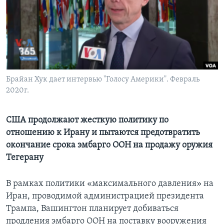
Learning English
СОЦИАЛЬНЫЕ СЕТИ
Брайан Хук дает интервью "Голосу Америки". Февраль
2020г.
Языки
США продолжают жесткую политику по
отношению к Ирану и пытаются предотвратить
окончание срока эмбарго ООН на продажу оружия
Тегерану
В рамках политики «максимального давления» на
Иран, проводимой администрацией президента
Трампа, Вашингтон планирует добиваться
продления эмбарго ООН на поставку вооружения