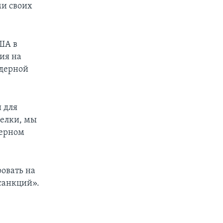
ми своих
ША в
ия на
ядерной
й для
делки, мы
дерном
овать на
санкций».