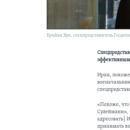
Брайан Хук, спецпредставитель Госдеп
Спецпредстав
эффективным 
Иран, похоже
военачальник
спецпредстав
«Похоже, что
Сулеймани», 
адресовать] И
принимать вз