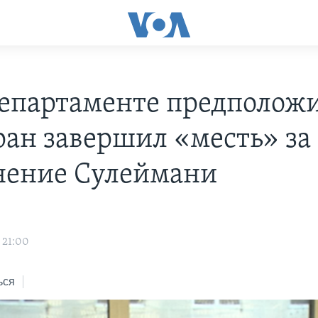
департаменте предполож
ран завершил «месть» за
нение Сулеймани
 21:00
ься