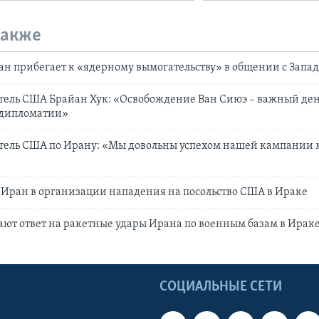
также
ан прибегает к «ядерному вымогательству» в общении с Запа
тель США Брайан Хук: «Освобождение Ван Сиюэ – важный ден
 дипломатии»
тель США по Ирану: «Мы довольны успехом нашей кампании 
Иран в организации нападения на посольство США в Ираке
т ответ на ракетные удары Ирана по военным базам в Ирак
Ы
СОЦИАЛЬНЫЕ СЕТИ