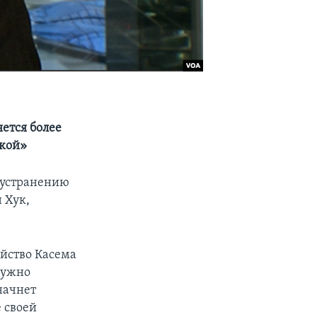
ется более
лкой»
 устранению
 Хук,
ийство Касема
нужно
начнет
 своей