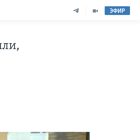
ЭФИР
или,