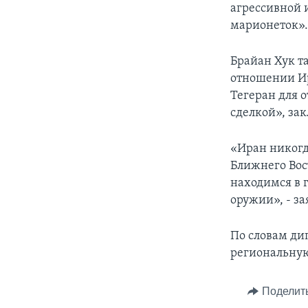
агрессивной 
марионеток»
Брайан Хук т
отношении Ир
Тегеран для 
сделкой», зак
«Иран никогд
Ближнего Вос
находимся в 
оружии», - за
По словам ди
региональную
Поделит