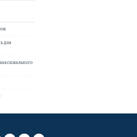
дом
ь для
максимального
е