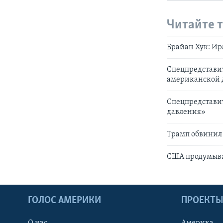
Читайте 
Брайан Хук: Ир
Спецпредстави
американской
Спецпредстави
давления»
Трамп обвинил 
США продумываю
ГОЛОС АМЕРИКИ
ПРОЕКТ
О нас
Америка