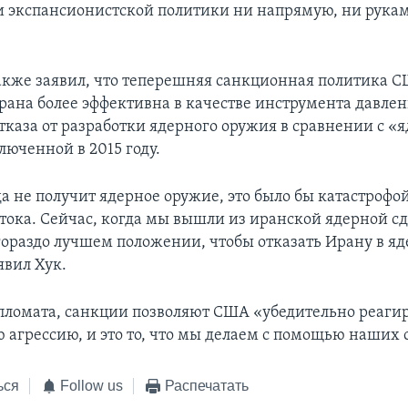
и экспансионистской политики ни напрямую, ни рука
.
акже заявил, что теперешняя санкционная политика С
ана более эффективна в качестве инструмента давлен
отказа от разработки ядерного оружия в сравнении с «
люченной в 2015 году.
а не получит ядерное оружие, это было бы катастрофо
тока. Сейчас, когда мы вышли из иранской ядерной с
гораздо лучшем положении, чтобы отказать Ирану в я
явил Хук.
пломата, санкции позволяют США «убедительно реагир
 агрессию, и это то, что мы делаем с помощью наших 
ься
Follow us
Распечатать