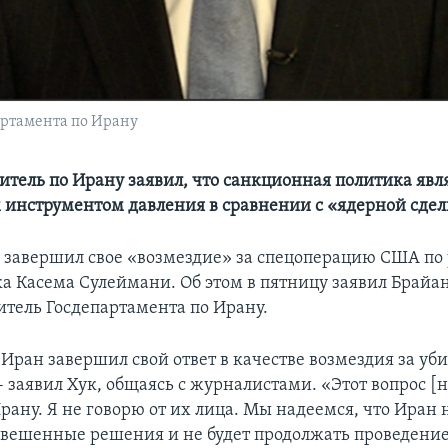
артамента по Ирану
итель по Ирану заявил, что санкционная политика явля
инструментом давления в сравнении с «ядерной сде
 завершил свое «возмездие» за спецоперацию США по
а Касема Сулеймани. Об этом в пятницу заявил Брайан
итель Госдепартамента по Ирану.
 Иран завершил свой ответ в качестве возмездия за уб
- заявил Хук, общаясь с журналистами. «Этот вопрос [
рану. Я не говорю от их лица. Мы надеемся, что Иран 
вешенные решения и не будет продолжать проведение