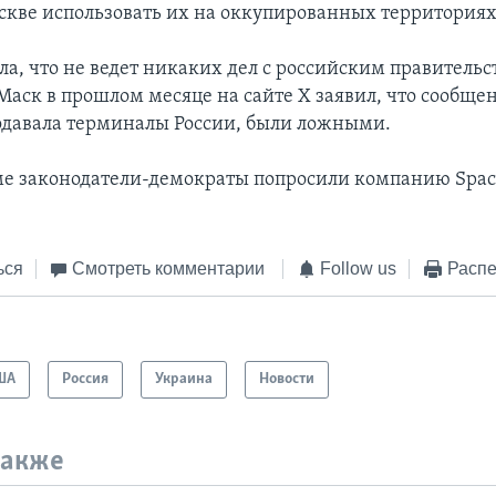
скве использовать их на оккупированных территориях
ила, что не ведет никаких дел с российским правитель
аск в прошлом месяце на сайте X заявил, что сообщен
давала терминалы России, были ложными.
ме законодатели-демократы попросили компанию Space
ься
Смотреть комментарии
Follow us
Распе
ША
Россия
Украина
Новости
также