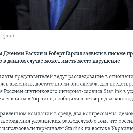
 фото)
 Джейми Раскин и Роберт Гарсия заявили в письме п
о в данном случае может иметь место нарушение
латы представителей ведут расследование в отношен
мясь выяснить, достаточно ли она сделала для предотв
 Россией спутникового интернет-сервиса Starlink в у
ся войны в Украине, сообщили в четверг два законод
правленном компании в среду, два конгрессмена-демо
 утверждения украинских разведслужб о том, что росс
 использовали терминалы Starlink на востоке Украин