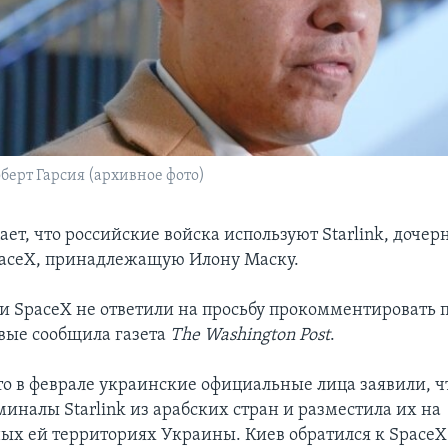
берт Гарсия (архивное фото)
ает, что российские войска используют Starlink, доче
aceX, принадлежащую Илону Маску.
и SpaceX не ответили на просьбу прокомментировать п
вые сообщила газета
The Washington Post
.
о в феврале украинские официальные лица заявили, ч
иналы Starlink из арабских стран и разместила их на
ых ей территориях Украины. Киев обратился к SpaceX