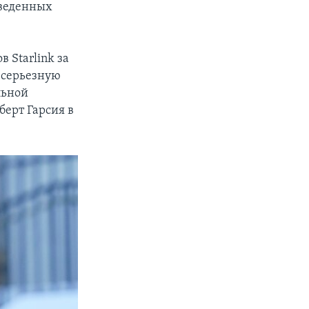
введенных
 Starlink за
 серьезную
льной
ерт Гарсия в