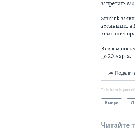
запретить Мо
Starlink заяв
военными, а М
компания про
В своем пись
до 20 марта.
Поделит
This item is part of
В мире
С
Читайте 