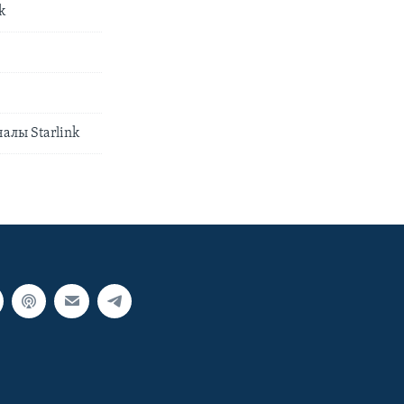
k
алы Starlink