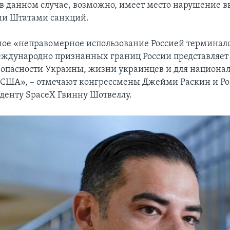
о в данном случае, возможно, имеет место нарушение 
и Штатами санкций.
ое «неправомерное использование Россией терминалов
ждународно признанных границ России представляет
езопасности Украины, жизни украинцев и для национа
 США», – отмечают конгрессмены Джейми Раскин и Роб
денту SpaceX Гвинну Шотвеллу.