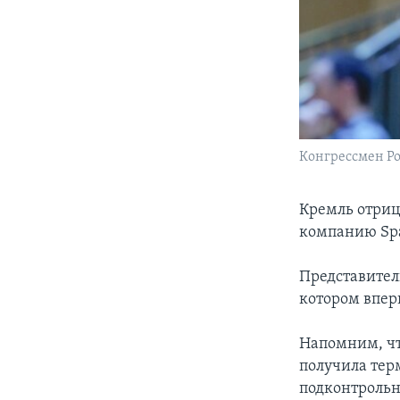
Конгрессмен Ро
Кремль отриц
компанию Sp
Представител
котором впер
Напомним, чт
получила терм
подконтрольн