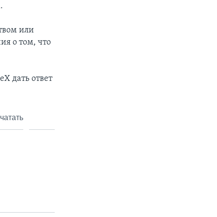
.
ством или
ия о том, что
X дать ответ
чатать