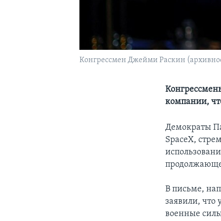
Конгрессмен Джейми Раскин (архивное
Конгрессмены
компании, чт
Демократы Па
SpaceX, стре
использования
продолжающей
В письме, на
заявили, что
военные силы