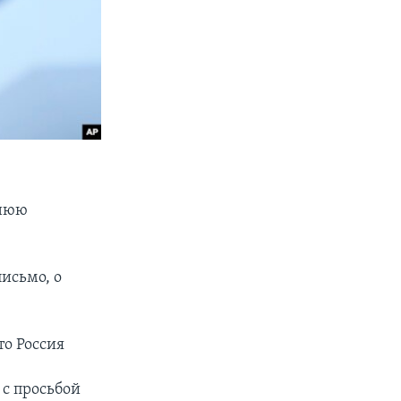
рнюю
исьмо, о
то Россия
 с просьбой