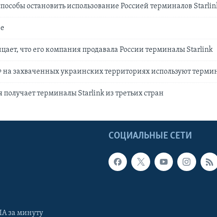
пособы остановить использование Россией терминалов Starlin
не
цает, что его компания продавала России терминалы Starlink
Ф на захваченных украинских территориях используют термин
 получает терминалы Starlink из третьих стран
Ы
СОЦИАЛЬНЫЕ СЕТИ
А за минуту