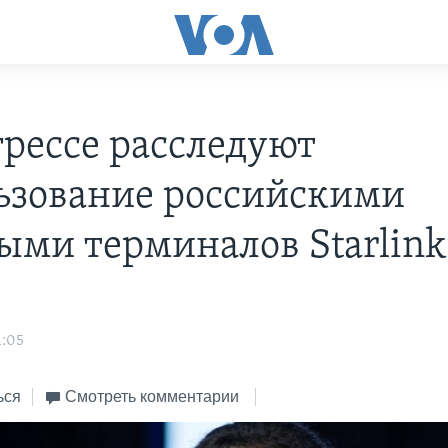
грессе расследуют
ьзование российскими
ыми терминалов Starlink
1:05
ься
Смотреть комментарии