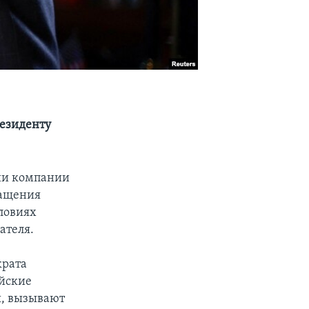
резиденту
ии компании
ращения
словиях
ателя.
крата
ийские
ы, вызывают