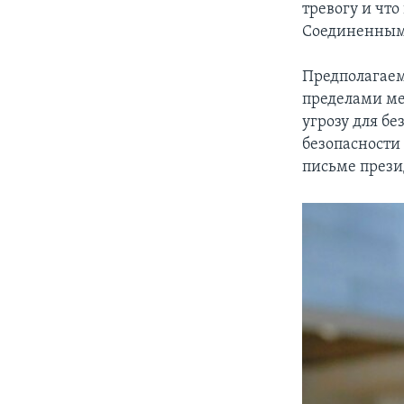
тревогу и чт
Соединенным
Предполагаем
пределами ме
угрозу для б
безопасности
письме прези