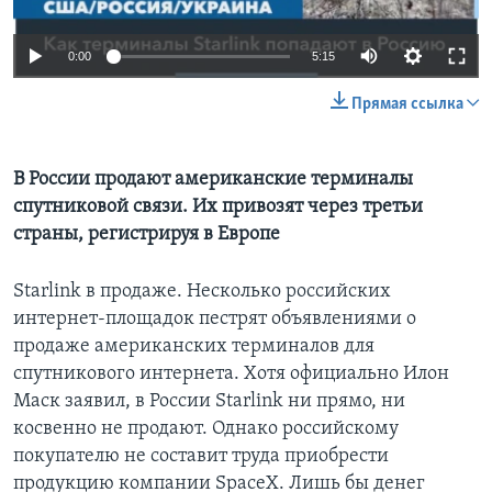
Learning English
0:00
5:15
СОЦИАЛЬНЫЕ СЕТИ
Прямая ссылка
В России продают американские терминалы
Языки
спутниковой связи. Их привозят через третьи
страны, регистрируя в Европе
Starlink в продаже. Несколько российских
интернет-площадок пестрят объявлениями о
продаже американских терминалов для
спутникового интернета. Хотя официально Илон
Маск заявил, в России Starlink ни прямо, ни
косвенно не продают. Однако российскому
покупателю не составит труда приобрести
продукцию компании SpaceX. Лишь бы денег