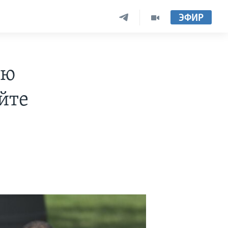
ЭФИР
ую
йте