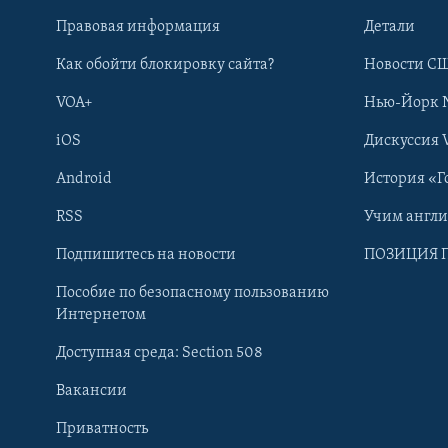
Правовая информация
Детали
Как обойти блокировку сайта?
Новости СШ
VOA+
Нью-Йорк 
iOS
Дискуссия 
Android
История «Г
RSS
Учим англ
Learning English
Подпишитесь на новости
ПОЗИЦИЯ 
Пособие по безопасному пользованию
СОЦИАЛЬНЫЕ СЕТИ
Интернетом
Доступная среда: Section 508
Вакансии
Приватность
Языки