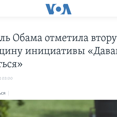
ь Обама отметила втор
щину инициативы «Дава
ться»
2 03:00
ься