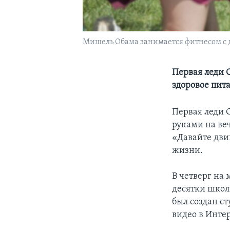
Мишель Обама занимается фитнесом с 
Первая леди 
здоровое пит
Первая леди 
руками на ве
«Давайте дви
жизни.
В четверг на
десятки школ
был создан с
видео в Инте