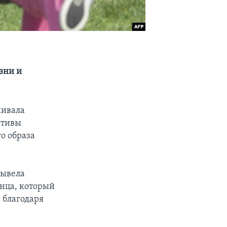
зни и
хивала
ативы
о образа
вывела
нца, который
 благодаря