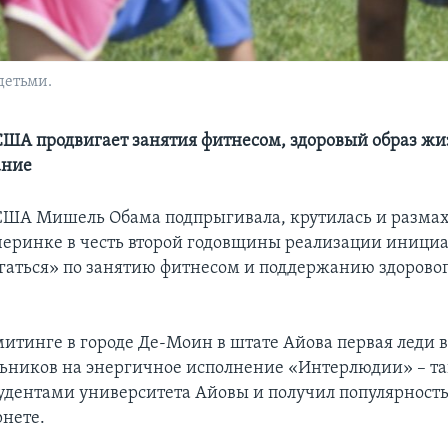
детьми.
США продвигает занятия фитнесом, здоровый образ жи
ание
США Мишель Обама подпрыгивала, крутилась и разма
черинке в честь второй годовщины реализации иници
гаться» по занятию фитнесом и поддержанию здоровог
 митинге в городе Де-Моин в штате Айова первая леди 
ьников на энергичное исполнение «Интерлюдии» – та
тудентами университета Айовы и получил популярность
рнете.