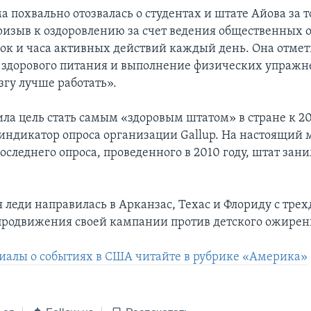
похвально отозвалась о студентах и штате Айова за то
ризыв к оздоровлению за счет ведения общественных о
ок и часа активных действий каждый день. Она отмет
здорового питания и выполнение физических упраж
згу лучше работать».
ла цель стать самым «здоровым штатом» в стране к 201
 индикатор опроса организации Gallup. На настоящий 
оследнего опроса, проведенного в 2010 году, штат зани
я леди направилась в Арканзас, Техас и Флориду с тр
продвижения своей кампании против детского ожирен
иалы о событиях в США читайте в рубрике «Америка»