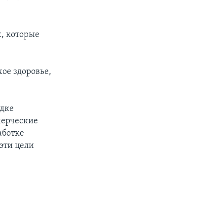
, которые
хое здоровье,
ядке
мерческие
аботке
эти цели