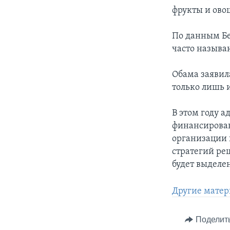
фрукты и ово
По данным Бе
часто называ
Обама заявила
только лишь и
В этом году 
финансирован
организации 
стратегий ре
будет выделе
Другие матер
Поделит