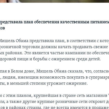
представила план обеспечения качественным питание
нов
Мишель Обама представила план, в соответствии с кот
розничной торговли должны начать продавать свежие
ых районах. Это является частью кампании по обеспе
здоровой пищи и борьбы с ожирением среди детей.
упая в Белом доме, Мишель Обама сказала, что, согласн
, людям, имеющим возможность покупать в супермар
ты, в меньшей степени угрожает ожирение.
и с этим планом, крупнейшая в стране сеть магазинов 
ens, а также другие крупные розничные сети откроют 
ов в районах страны, где не всегда имеются в продаж