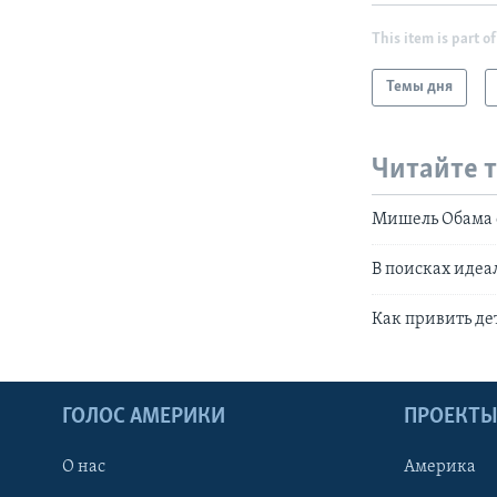
This item is part of
Темы дня
Читайте 
Мишель Обама 
В поисках идеа
Как привить д
ГОЛОС АМЕРИКИ
ПРОЕКТ
О нас
Америка