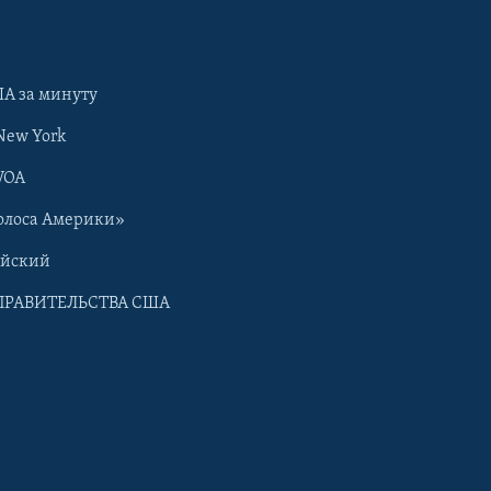
А за минуту
New York
VOA
олоса Америки»
ийский
ПРАВИТЕЛЬСТВА США