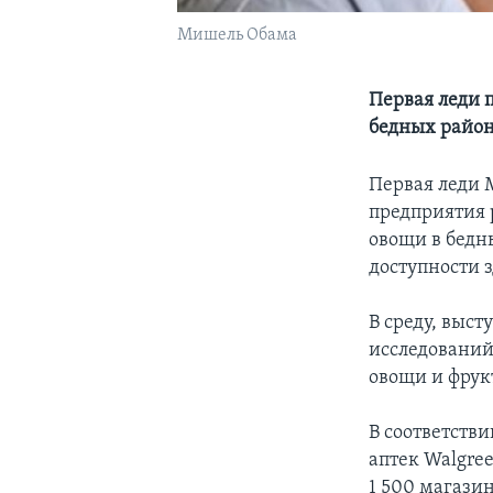
Мишель Обама
Первая леди 
бедных райо
Первая леди 
предприятия 
овощи в бедн
доступности 
В среду, выст
исследований
овощи и фрук
В соответстви
аптек Walgre
1 500 магазин