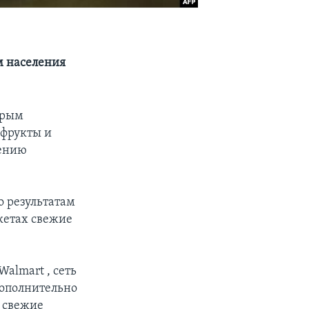
м населения
орым
 фрукты и
чению
о результатам
кетах свежие
Walmart , сеть
дополнительно
е свежие