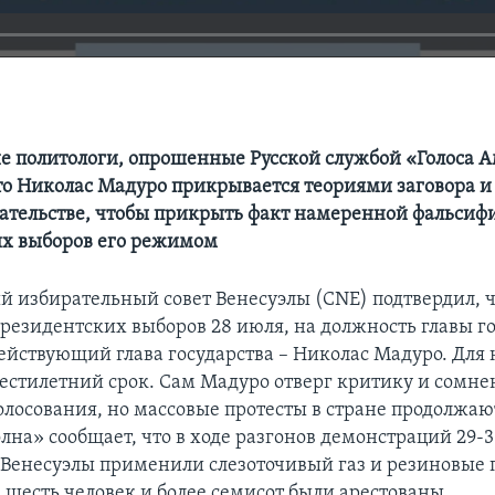
 политологи, опрошенные Русской службой «Голоса 
то Николас Мадуро прикрывается теориями заговора и
тельстве, чтобы прикрыть факт намеренной фальсиф
их выборов его режимом
 избирательный совет Венесуэлы (CNE) подтвердил, ч
президентских выборов 28 июля, на должность главы г
ействующий глава государства – Николас Мадуро. Для н
естилетний срок. Сам Мадуро отверг критику и сомне
олосования, но массовые протесты в стране продолжаю
лна» сообщает, что в ходе разгонов демонстраций 29-
 Венесуэлы применили слезоточивый газ и резиновые 
шесть человек и более семисот были арестованы.