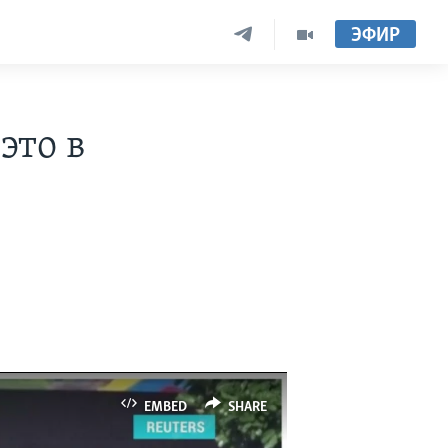
ЭФИР
это в
EMBED
SHARE