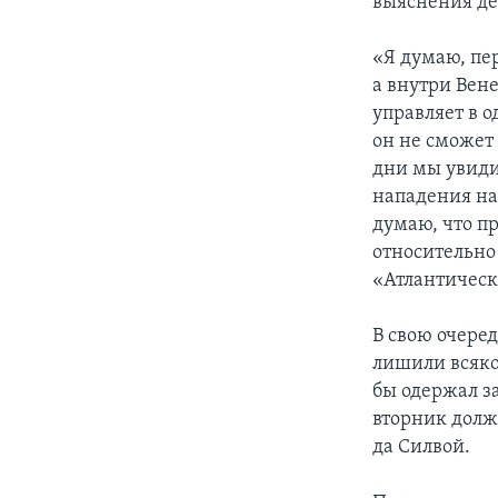
выяснения де
«Я думаю, пе
а внутри Вене
управляет в о
он не сможет 
дни мы увиди
нападения на
думаю, что п
относительно
«Атлантическ
В свою очере
лишили всяко
бы одержал з
вторник долж
да Силвой.