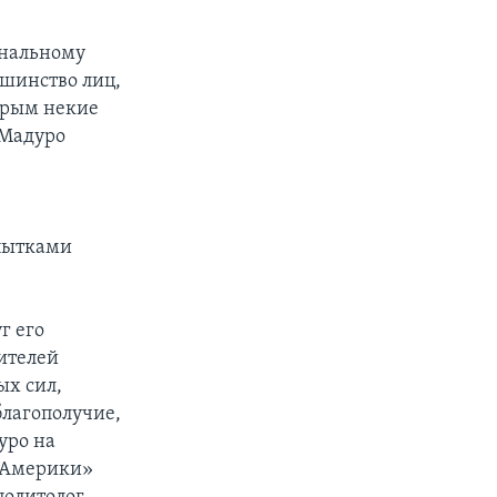
ональному
ьшинство лиц,
торым некие
 Мадуро
пытками
г его
ителей
ых сил,
благополучие,
уро на
а Америки»