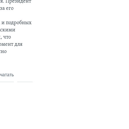
ся. Президент
за его
 и подробных
ьскими
, что
омент для
сно
чатать