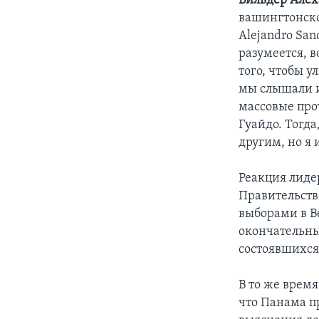
Вильдер Алех
вашингтонско
Alejandro San
разумеется, 
того, чтобы у
мы слышали и 
массовые про
Гуайдо. Тогда
другим, но я
Реакция лиде
Правительств
выборами в В
окончательны
состоявшихся
В то же врем
что Панама п