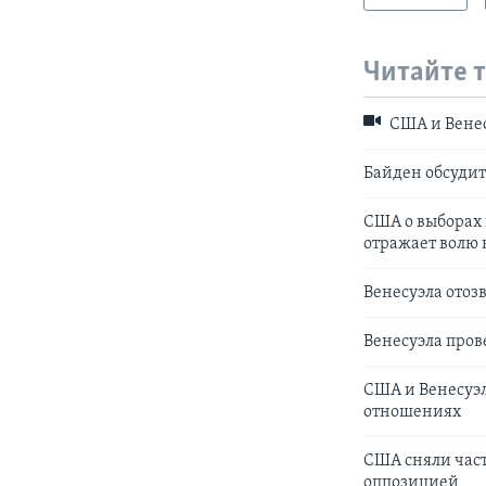
Читайте 
США и Венес
Байден обсудит
США о выборах 
отражает волю 
Венесуэла отоз
Венесуэла пров
США и Венесуэ
отношениях
США сняли част
оппозицией