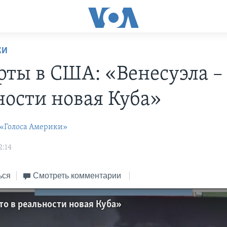
КИ
рты в США: «Венесуэла – 
ности новая Куба»
 «Голоса Америки»
2:14
ься
Смотреть комментарии
то в реальности новая Куба»