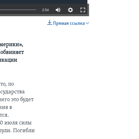
2:54
Прямая ссылка
EMBED
SHARE
Америки»,
 обвиняет
икации
то, по
осударства
его это будет
ния в
тся.
30 июля силы
пули. Погибли