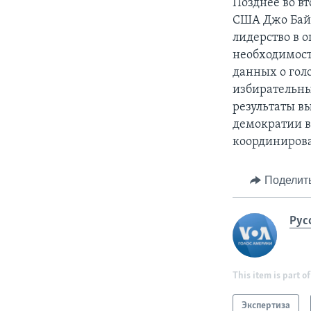
Позднее во в
США Джо Байд
лидерство в о
необходимост
данных о гол
избирательны
результаты в
демократии в
координироват
Поделит
Рус
This item is part of
Экспертиза