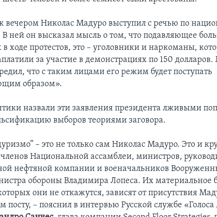
к вечером Николас Мадуро выступил с речью по наци
 В ней он высказал мысль о том, что подавляющее бол
 в ходе протестов, это – уголовники и наркоманы, ко
аплатили за участие в демонстрациях по 150 долларов.
редил, что с таким лицами его режим будет поступать
ющим образом».
тики назвали эти заявления президента лживыми по
льсификацию выборов теориями заговора.
ризмо” – это не только сам Николас Мадуро. Это и кру
 членов Национальной ассамблеи, министров, руковод
ной нефтяной компании и военачальников Вооруженн
нистра обороны Владимира Лопеса. Их материальное 
 которых они не откажутся, зависят от присутствия Мад
м посту, – пояснил в интервью Русской службе «Голос