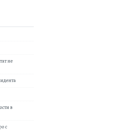
тат не
зидента
ости в
ро с