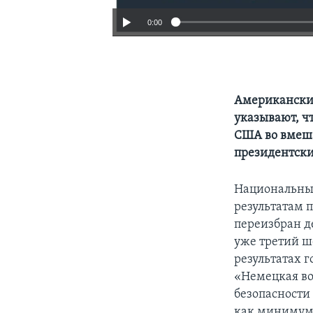
0:00
Американские
указывают, ч
США во вмеша
президентск
Национальный
результатам 
переизбран д
уже третий ш
результатах г
«Немецкая во
безопасности
как минимум 