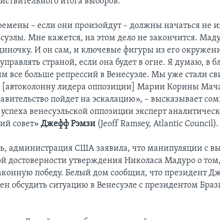
йствительного итога выборов.
ремены – если они произойдут – должны начаться не и
суэлы. Мне кажется, на этом дело не закончится. Мад
диночку. И он сам, и ключевые фигуры из его окружени
управлять страной, если она будет в огне. Я думаю, в
м все больше репрессий в Венесуэле. Мы уже стали с
 [автоколонну лидера оппозиции] Марии Корины Мачад
равительство пойдет на эскалацию», – высказывает со
 успеха венесуэльской оппозиции эксперт аналитическ
ий совет»
Джефф Рэмзи
(Jeoff Ramsey, Atlantic Council).
дь, администрация США заявила, что манипуляции с в
й достоверности утверждения Николаса Мадуро о том, 
аконную победу. Белый дом сообщил, что президент Д
ен обсудить ситуацию в Венесуэле с президентом Браз