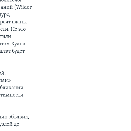
 политолог
аний (Wilder
дуро,
троят планы
сти. Но это
атили
нтом Хуана
ьтат будет
ой.
ными»
убликации
гитимности
ник объявил,
уэлой до