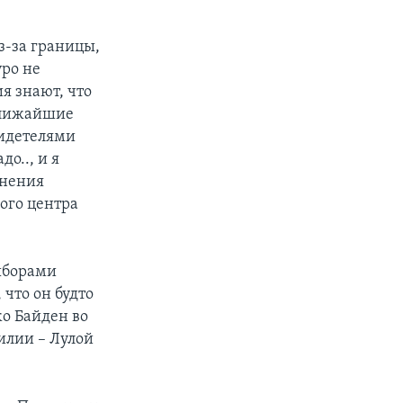
з-за границы,
уро не
я знают, что
 ближайшие
видетелями
о.., и я
мнения
ого центра
ыборами
что он будто
жо Байден во
илии – Лулой