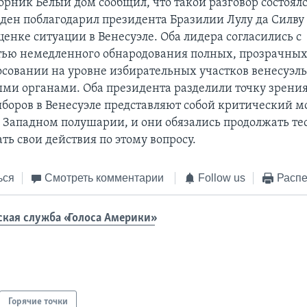
торник Белый дом сообщил, что такой разговор состоял
ен поблагодарил президента Бразилии Лулу да Силву 
ценке ситуации в Венесуэле. Оба лидера согласились с
ью немедленного обнародования полных, прозрачных
осовании на уровне избирательных участков венесуэл
ми органами. Оба президента разделили точку зрения
ыборов в Венесуэле представляют собой критический м
 Западном полушарии, и они обязались продолжать те
ь свои действия по этому вопросу.
ься
Смотреть комментарии
Follow us
Распе
ская служба «Голоса Америки»
Горячие точки