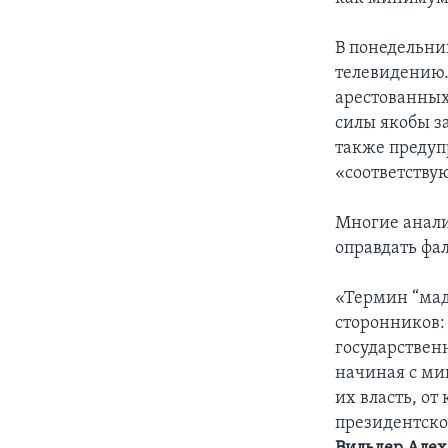
В понедельни
телевидению.
арестованных
силы якобы з
также предуп
«соответству
Многие анали
оправдать фа
«Термин “маду
сторонников:
государствен
начиная с ми
их власть, от
президентско