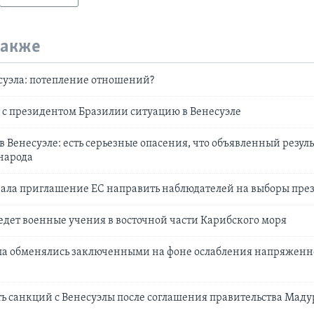
также
уэла: потепление отношений?
 с президентом Бразилии ситуацию в Венесуэле
в Венесуэле: есть серьезные опасения, что объявленный резуль
народа
вала приглашение ЕС направить наблюдателей на выборы пре
едет военные учения в восточной части Карибского моря
ла обменялись заключенными на фоне ослабления напряженн
ь санкций с Венесуэлы после соглашения правительства Маду