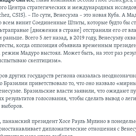
андро Санчес
, глава компании Second Floor Strategies,
го Центра стратегических и международных исследов
chez, CSIS). – По сути, Венесуэла – это новая Куба. А Ма
во всем винит Соединенные Штаты, которые будто бы с
льтраправые [движения в стране] отстранили его от вла
раньше. Всего 5 лет назад, в 2019 году, Венесуэлу охв
тесты, когда оппозиция объявила временным президе
, режим Мадуро выстоял. Может быть, на этот раз резул
 испытываю скептицизм».
ров других государств региона оказалась неоднозначн
о Бразилии приветствовало то, что оно назвало «мир
енесуэле. Бразильские власти заявили, что ожидают п
х результатов голосования, чтобы сделать вывод о ле
 выборов.
я, панамский президент Хосе Рауль Мулино в понедель
риостанавливает дипломатические отношения с Венес