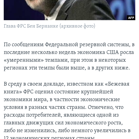
Learning English
Глава ФРС Бен Бернанке (архивное фото)
СОЦИАЛЬНЫЕ СЕТИ
По сообщениям Федеральной резервной системы, в
последние несколько недель экономика США росла
Языки
«умеренными» темпами, при этом в некоторых
регионах эти темпы были выше, а в других ниже.
В среду в своем докладе, известном как «Бежевая
книга» ФРС оценил состояние крупнейшей
экономики мира, в частности экономические
условия в разных частях страны. Отмечено, что
расходы потребителей, являющиеся одной из
главных движущих сил экономического роста,
либо не изменились, либо немного увеличились в
12 экономических регионах страны.