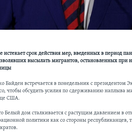
)
ле истекает срок действия мер, введенных в период п
озволявших высылать мигрантов, остановленных при 
аницы
о Байден встречается в понедельник с президентом Э
со, чтобы обсудить усилия по сдерживанию наплыва м
це США.
о Белый дом сталкивается с растущим давлением в о
ационной политики как со стороны республиканцев, т
кратов.