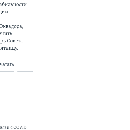
табильности
ции.
 Эквадора,
ечить
арь Совета
ятницу.
чатать
вязи с COVID-