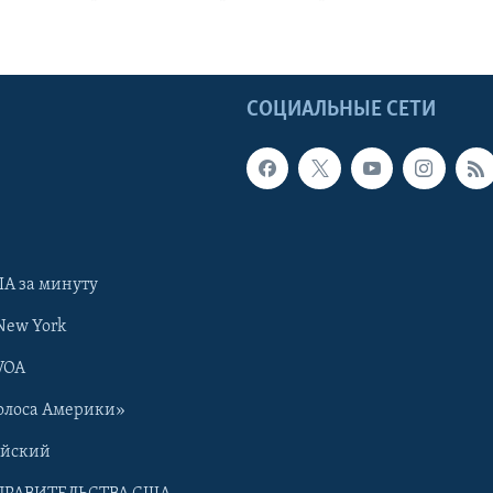
Ы
СОЦИАЛЬНЫЕ СЕТИ
А за минуту
New York
VOA
олоса Америки»
ийский