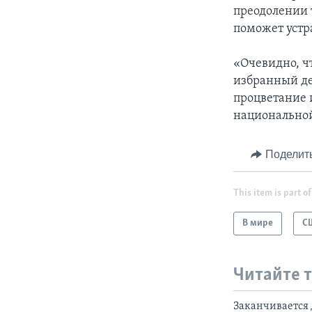
преодолении 
поможет уст
«Очевидно, ч
избранный де
процветание и
национальной
Поделит
This item is part of
В мире
С
Читайте 
Заканчивается 