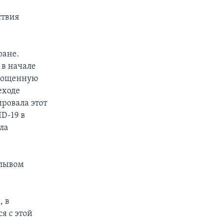
ствия
ране.
 в начале
прощенную
еходе
ровала этот
D-19 в
ла
плывом
, в
я с этой