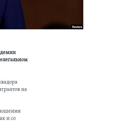
андемии
нелегальном
квадора
игрантов на
тношении
ак и со