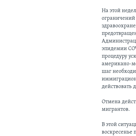
На этой неде
ограничений 
здравоохранен
предотвращен
Администрация
эпидемии COV
процедуру ус
американо-ме
шаг необходи
иммиграционн
действовать д
Отмена дейст
мигрантов.
В этой ситуац
воскресенье 