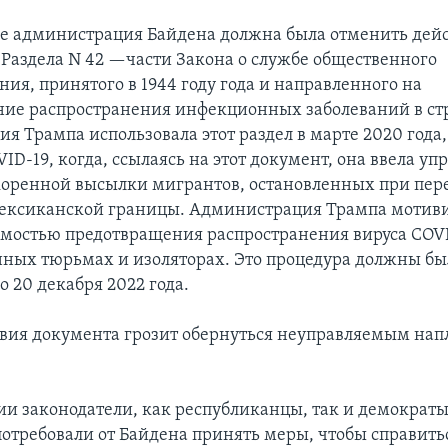
ле администрация Байдена должна была отменить дей
Раздела N 42 —части Закона о службе общественного
ия, принятого в 1944 году года и направленного на
ие распространения инфекционных заболеваний в ст
 Трампа использовала этот раздел в марте 2020 года,
ID-19, когда, ссылаясь на этот документ, она ввела у
коренной высылки мигрантов, остановленных при пер
ксиканской границы. Администрация Трампа мотиви
мостью предотвращения распространения вируса COVI
ых тюрьмах и изоляторах. Это процедура должны бы
о 20 декабря 2022 года.
вия документа грозит обернуться неуправляемым на
ии законодатели, как республиканцы, так и демократы
потребовали от Байдена принять меры, чтобы справитьс