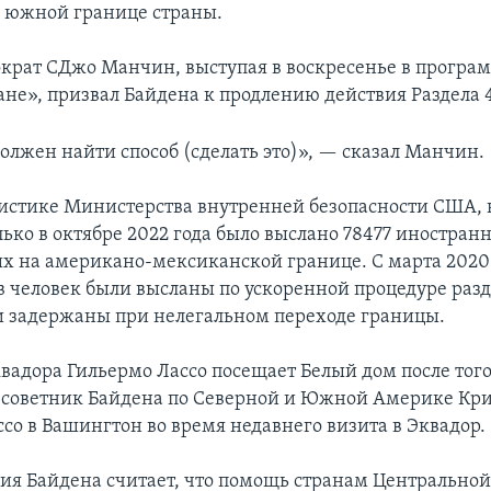
 южной границе страны.
крат СДжо Манчин, выступая в воскресенье в програ
ане», призвал Байдена к продлению действия Раздела 
олжен найти способ (сделать это)», — сказал Манчин.
тистике Министерства внутренней безопасности США, 
лько в октябре 2022 года было выслано 78477 иностра
х на американо-мексиканской границе. С марта 2020 
в человек были высланы по ускоренной процедуре разде
ли задержаны при нелегальном переходе границы.
вадора Гильермо Лассо посещает Белый дом после того
советник Байдена по Северной и Южной Америке Кри
ссо в Вашингтон во время недавнего визита в Эквадор.
я Байдена считает, что помощь странам Центрально