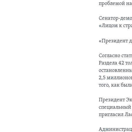
проблемой на
Сенатор-демо
«Лицом к стр
«Президент д
Согласно ста
Раздела 42 то
остановленны
2,5 миллионо
того, как бы
Президент Эк
специальный 
пригласил Ла
Администраци