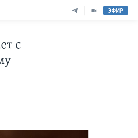
ЭФИР
ет с
му