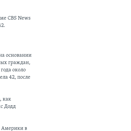
мме CBS News
42.
на основании
нных граждан,
года около
ла 42, после
, как
с Додд
й Америки в