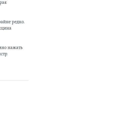
рая
райне редко.
акцина
мно нажать
истр