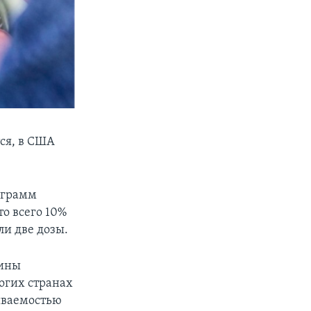
ся, в США
ограмм
о всего 10%
ли две дозы.
цины
ногих странах
ываемостью