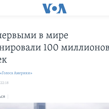
ервыми в мире
нировали 100 миллионо
ек
 «Голоса Америки»
 22:18
ься