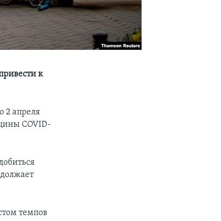
привести к
о 2 апреля
кцины COVID-
добиться
одолжает
остом темпов