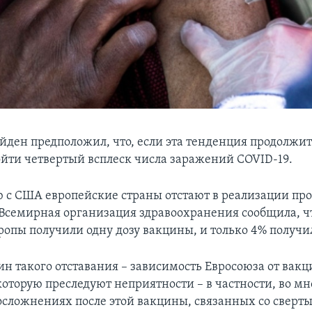
йден предположил, что, если эта тенденция продолжит
йти четвертый всплеск числа заражений COVID-19.
 с США европейские страны отстают в реализации пр
Всемирная организация здравоохранения сообщила, чт
ропы получили одну дозу вакцины, и только 4% получи
ин такого отставания – зависимость Евросоюза от вак
которую преследуют неприятности – в частности, во м
осложнениях после этой вакцины, связанных со сверт