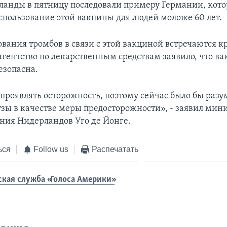
ланды в пятницу последовали примеру Германии, кото
спользование этой вакцины для людей моложе 60 лет.
вания тромбов в связи с этой вакциной встречаются к
агентство по лекарственным средствам заявило, что в
езопасна.
роявлять осторожность, поэтому сейчас было бы разу
узы в качестве меры предосторожности», - заявил мин
ния Нидерландов Уго де Йонге.
ься
Follow us
Распечатать
ская служба «Голоса Америки»