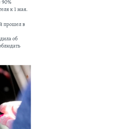
е 90%
еля к 1 мая.
й прошел в
и
дила об
облюдать