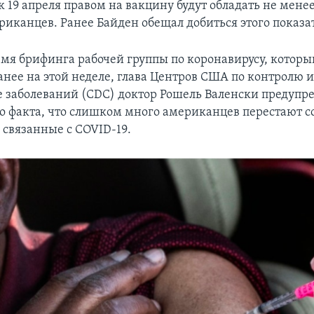
к 19 апреля правом на вакцину будут обладать не мене
иканцев. Ранее Байден обещал добиться этого показат
емя брифинга рабочей группы по коронавирусу, которы
анее на этой неделе, глава Центров США по контролю 
 заболеваний (CDC) доктор Рошель Валенски предупре
го факта, что слишком много американцев перестают с
 связанные с COVID-19.