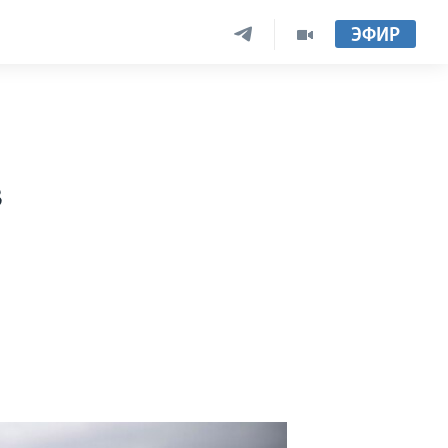
ЭФИР
в