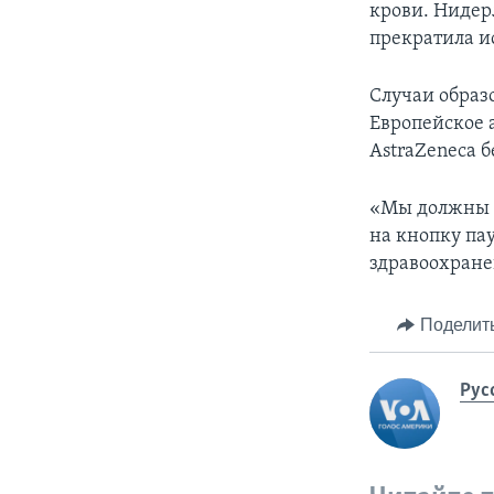
крови. Нидер
прекратила и
Случаи образо
Европейское 
AstraZeneca б
«Мы должны п
на кнопку па
здравоохране
Поделит
Рус