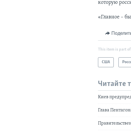
которую росс
«Главное – бы
Поделит
This item is part of
США
Росс
Читайте 
Киев предупред
Глава Пентагон
Правительствен