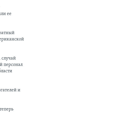
т
ли ее
тратный
мериканской
 случай
ый персонал
бласти
гателей и
теперь