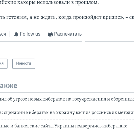
ийские хакеры использовали в прошлом.
ть готовым, а не ждать, когда произойдет кризис», – с
ься
Follow us
Распечатать
ия
Новости
также
ил об угрозе новых кибератак на госучреждения и оборонны
а: сценарий кибератак на Украину взят из российских метод
ные и банковские сайты Украины подверглись кибератаке