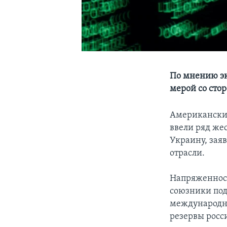
По мнению эк
мерой со сто
Американские
ввели ряд же
Украину, зая
отрасли.
Напряженност
союзники под
международн
резервы росс