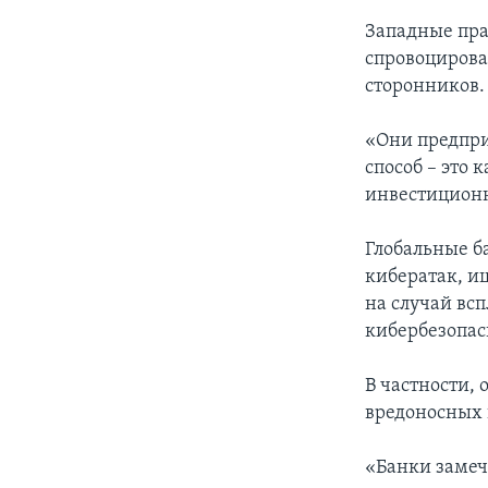
Западные пра
спровоцирова
сторонников.
«Они предпри
способ – это
инвестиционн
Глобальные б
кибератак, и
на случай вс
кибербезопас
В частности,
вредоносных 
«Банки замеч