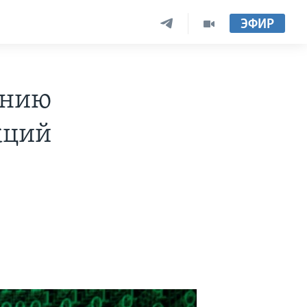
ЭФИР
ению
кций