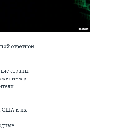
тной ответной
дные страны
оржением в
вители
а США и их
т
одные