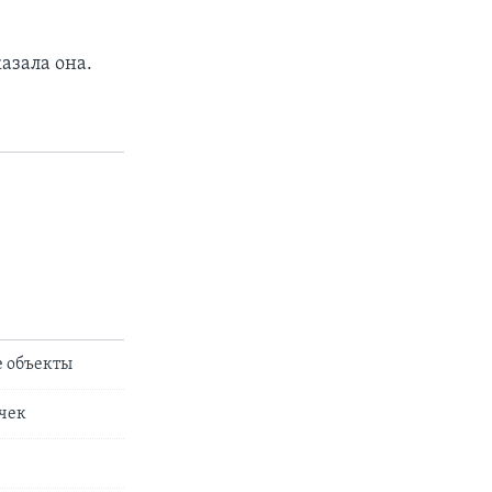
казала она.
е объекты
ичек