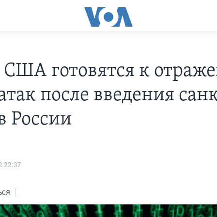
 США готовятся к отраж
атак после введения сан
в России
2 22:37
ься