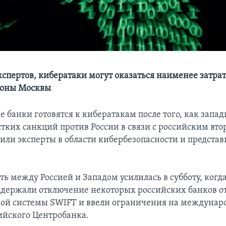
спертов, кибератаки могут оказаться наименее затра
роны Москвы
 банки готовятся к кибератакам после того, как запа
стких санкций против России в связи с российским вт
вили эксперты в области кибербезопасности и предста
ь между Россией и Западом усилилась в субботу, когд
держали отключение некоторых российских банков о
ой системы SWIFT и ввели ограничения на междунар
ийского Центробанка.