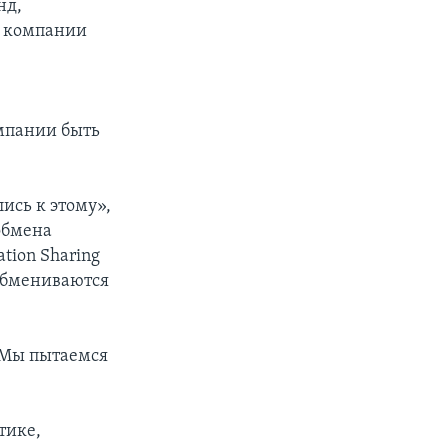
нд,
в компании
мпании быть
ись к этому»,
 обмена
tion Sharing
 обмениваются
. Мы пытаемся
тике,