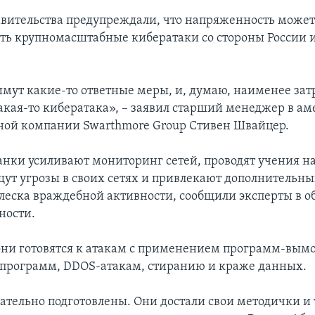
вительства предупреждали, что напряженность може
ть крупномасштабные кибератаки со стороны России и
мут какие-то ответные меры, и, думаю, наименее за
 какая-то кибератака», – заявил старший менеджер в а
ой компании Swarthmore Group Стивен Швайцер.
анки усиливают мониторинг сетей, проводят учения на
щут угрозы в своих сетях и привлекают дополнительн
плеска враждебной активности, сообщили эксперты в о
ности.
 они готовятся к атакам с применением программ-вымо
программ, DDOS-атакам, стиранию и краже данных.
ательно подготовлены. Они достали свои методички и 