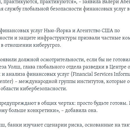
, практикуются, практикуются», – заявила Валери Абе
я службу глобальной безопасности финансовых услуг 
финансовых услуг Нью-Йорка и Агентство США по
ности и защите инфраструктуры призвали частные ко
в отношении киберугроз.
оявили должной осмотрительности, если бы не готовил
еза Уолш, глава глобального отдела разведки в Центре
 анализа финансовых услуг (Financial Services Informa
 Center) – международной группы институтов, которые
 области кибербезопасности.
предупреждают в общих чертах: просто будьте готовы
ому больше конкретики», – добавила она.
лш, банки изучают сценарии риска, основанные на так