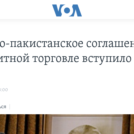
о-пакистанское соглаше
итной торговле вступило
3:00
ься