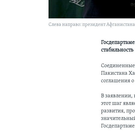
Слева направо: президент Афганистан
Госдепартаме
стабильность
Соединенные 
Пакистана Ха
соглашения о
В заявлении,
этот шаг явл
развития, пр
значительный
Госдепартаме