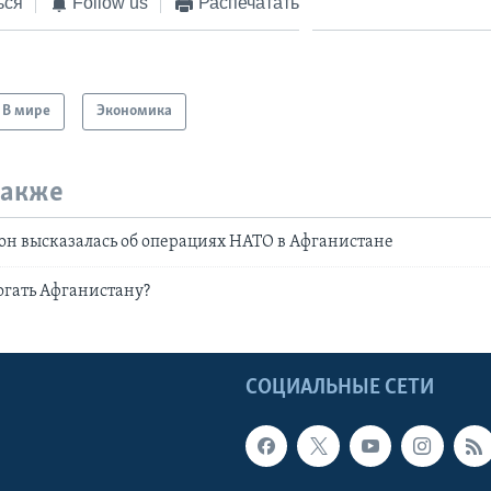
ься
Follow us
Распечатать
В мире
Экономика
также
н высказалась об операциях НАТО в Афганистане
гать Афганистану?
Ы
СОЦИАЛЬНЫЕ СЕТИ