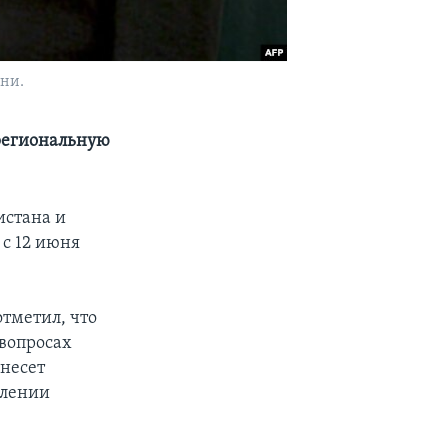
ни.
 региональную
истана и
 с 12 июня
тметил, что
 вопросах
внесет
влении