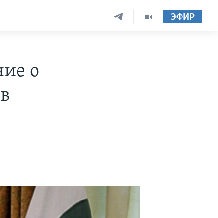
ЭФИР
ние о
 в