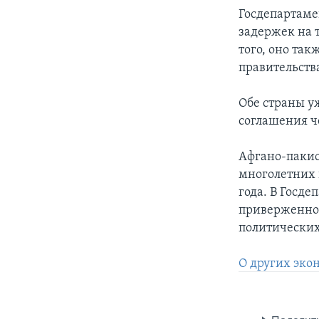
Госдепартаме
задержек на 
того, оно та
правительства
Обе страны у
соглашения ч
Афгано-пакис
многолетних 
года. В Госде
приверженнос
политических
О других эко