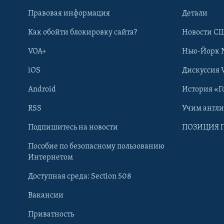
Правовая информация
Детали
Как обойти блокировку сайта?
Новости СШ
VOA+
Нью-Йорк 
iOS
Дискуссия 
Android
История «Г
RSS
Учим англ
Learning English
Подпишитесь на новости
ПОЗИЦИЯ 
Пособие по безопасному пользованию
СОЦИАЛЬНЫЕ СЕТИ
Интернетом
Доступная среда: Section 508
Вакансии
Приватность
Языки