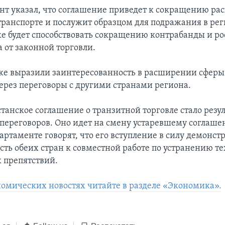
нт указал, что соглашение приведет к сокращению рас
транспорте и послужит образцом для подражания в ре
кже будет способствовать сокращению контрабанды и ро
 от законной торговли.
же выразили заинтересованность в расширении сферы
ерез переговоры с другими странами региона.
танское соглашение о транзитной торговле стало резу
переговоров. Оно идет на смену устаревшему соглаше
партаменте говорят, что его вступление в силу демонст
ть обеих стран к совместной работе по устранению т
 препятствий.
номических новостях читайте в разделе «Экономика».