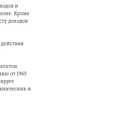
ходов и
гионе. Кроме
сту доходов
 действия
льтатом
нию от 1965
рирует
ехнических и