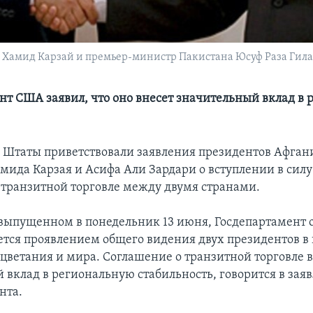
а Хамид Карзай и премьер-министр Пакистана Юсуф Раза Гила
нт США заявил, что оно внесет значительный вклад в
Штаты приветствовали заявления президентов Афган
мида Карзая и Асифа Али Зардари о вступлении в силу
 транзитной торговле между двумя странами.
 выпущенном в понедельник 13 июня, Госдепартамент о
яется проявлением общего видения двух президентов в
оцветания и мира. Соглашение о транзитной торговле 
 вклад в региональную стабильность, говорится в зая
нта.