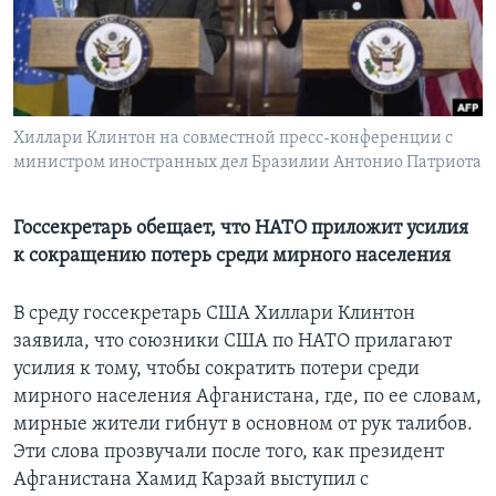
Learning English
СОЦИАЛЬНЫЕ СЕТИ
Хиллари Клинтон на совместной пресс-конференции с
министром иностранных дел Бразилии Антонио Патриота
Языки
Госсекретарь обещает, что НАТО приложит усилия
к сокращению потерь среди мирного населения
В среду госсекретарь США Хиллари Клинтон
заявила, что союзники США по НАТО прилагают
усилия к тому, чтобы сократить потери среди
мирного населения Афганистана, где, по ее словам,
мирные жители гибнут в основном от рук талибов.
Эти слова прозвучали после того, как президент
Афганистана Хамид Карзай выступил с